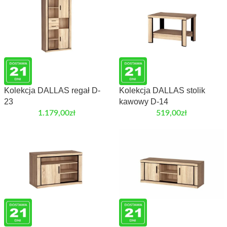
Kolekcja DALLAS regał D-
Kolekcja DALLAS stolik
23
kawowy D-14
1.179,00
zł
519,00
zł