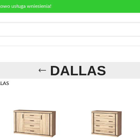
kowo usługa wniesienia!
DALLAS
LAS