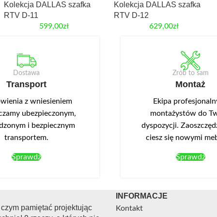
Kolekcja DALLAS szafka
Kolekcja DALLAS szafka
RTV D-11
RTV D-12
599,00
zł
629,00
zł
Dostawa
Zrób to sam
Transport
Montaż
ienia z wniesieniem
Ekipa profesjonal
czamy ubezpieczonym,
montażystów do Tw
dzonym i bezpiecznym
dyspozycji. Zaoszczędź
transportem.
ciesz się nowymi me
Sprawdź
Sprawdź
INFORMACJE
 czym pamiętać projektując
Kontakt