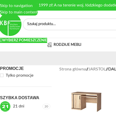
armowa dostawa od 1999 zł! A na terenie woj. łódzkiego dodat
Skip to navigation
Skip to main content
WYBIERZ POMIESZCZENIE
RODZAJE MEBLI
PROMOCJE
Strona główna
/
JARSTOL
/
DAL
Tylko promocje
SZYBKA DOSTAWA
21 dni
20