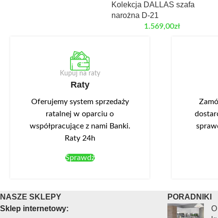
Kolekcja DALLAS szafa
narożna D-21
1.569,00
zł
Kupuj na raty
Raty
Oferujemy system sprzedaży
Zamów
ratalnej w oparciu o
dostar
współpracujące z nami Banki.
spraw
Raty 24h
Sprawdź
NASZE SKLEPY
PORADNIKI
Sklep internetowy:
O