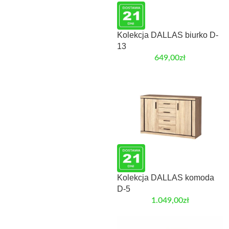
Kolekcja DALLAS biurko D-
13
649,00
zł
Kolekcja DALLAS komoda
D-5
1.049,00
zł