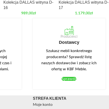
Kolekcja DALLAS witryna D-
Kolekcja DALLAS witryna D-
16
17
989,00
zł
1.179,00
zł
Producenci
Dostawcy
nych
Szukasz mebli konkretnego
ojej
producenta? Sprawdź listę
 czas i
naszych dostawców i zobacz ich
blami.
ofertę w KBF Meble.
Sprawdź
STREFA KLIENTA
Moje konto