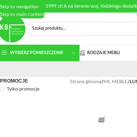
armowa dostawa od 1999 zł! A na terenie woj. łódzkiego dodat
Skip to navigation
Skip to main content
RODZAJE MEBLI
WYBIERZ POMIESZCZENIE
PROMOCJE
Strona główna
/
ML MEBLE
/
LU
Tylko promocje