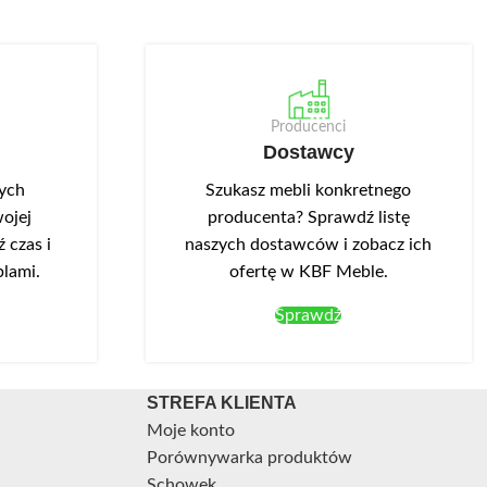
Producenci
Dostawcy
nych
Szukasz mebli konkretnego
ojej
producenta? Sprawdź listę
 czas i
naszych dostawców i zobacz ich
blami.
ofertę w KBF Meble.
Sprawdź
STREFA KLIENTA
Moje konto
Porównywarka produktów
Schowek