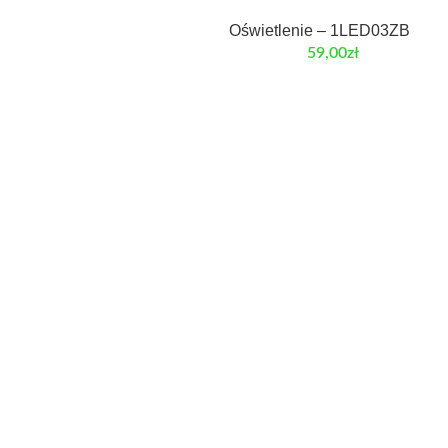
Oświetlenie – 1LED03ZB
59,00
zł