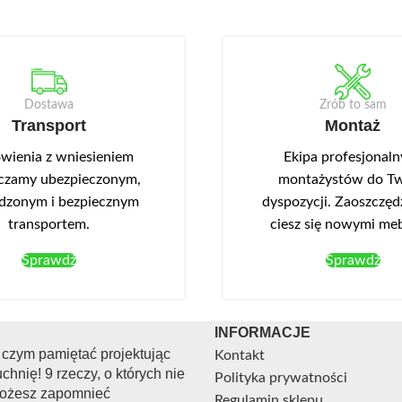
Dostawa
Zrób to sam
Transport
Montaż
ienia z wniesieniem
Ekipa profesjonal
czamy ubezpieczonym,
montażystów do Tw
dzonym i bezpiecznym
dyspozycji. Zaoszczędź
transportem.
ciesz się nowymi me
Sprawdź
Sprawdź
INFORMACJE
 czym pamiętać projektując
Kontakt
chnię! 9 rzeczy, o których nie
Polityka prywatności
ożesz zapomnieć
Regulamin sklepu