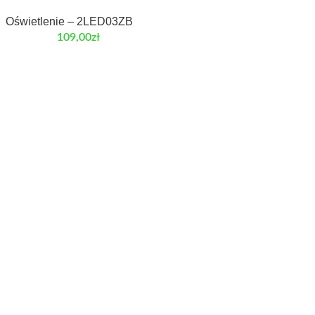
Oświetlenie – 2LED03ZB
109,00
zł