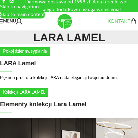
Darmowa dostawa od 1999 zł! A na terenie woj.
Skip to navigation
łódzkiego dodatkowo usługa wniesienia!
Skip to main content
KONTAKT
MENU
LARA LAMEL
Pokój dzienny, sypialnia
LARA Lamel
Piękno i prostota kolekcji LARA nada elegancji twojemu domu.
Kolekcja LARA LAMEL
Elementy kolekcji Lara Lamel