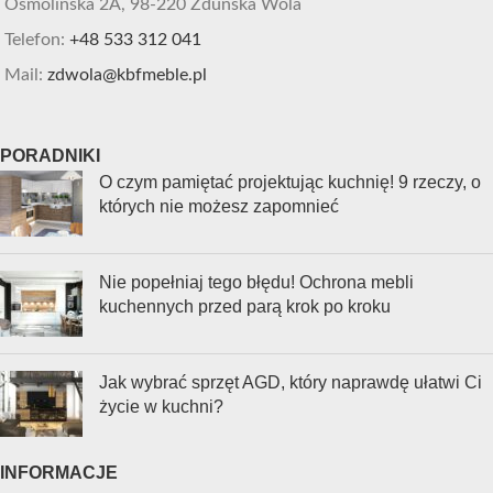
Osmolińska 2A, 98-220 Zduńska Wola
Telefon:
+48 533 312 041
Mail:
zdwola@kbfmeble.pl
PORADNIKI
O czym pamiętać projektując kuchnię! 9 rzeczy, o
których nie możesz zapomnieć
Nie popełniaj tego błędu! Ochrona mebli
kuchennych przed parą krok po kroku
Jak wybrać sprzęt AGD, który naprawdę ułatwi Ci
życie w kuchni?
INFORMACJE