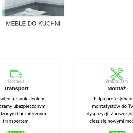
MEBLE DO KUCHNI
Dostawa
Zrób to sam
Transport
Montaż
ienia z wniesieniem
Ekipa profesjonal
czamy ubezpieczonym,
montażystów do Tw
dzonym i bezpiecznym
dyspozycji. Zaoszczędź
transportem.
ciesz się nowymi me
Sprawdź
Sprawdź