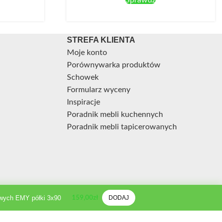
STREFA KLIENTA
Moje konto
Porównywarka produktów
Schowek
Formularz wyceny
Inspiracje
Poradnik mebli kuchennych
Poradnik mebli tapicerowanych
wych EMY półki 3x90
DODAJ
159,00
zł