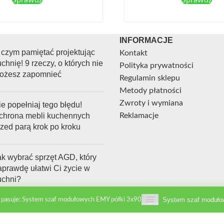
INFORMACJE
 czym pamiętać projektując
Kontakt
chnię! 9 rzeczy, o których nie
Polityka prywatności
ożesz zapomnieć
Regulamin sklepu
Metody płatności
Zwroty i wymiana
e popełniaj tego błędu!
chrona mebli kuchennych
Reklamacje
rzed parą krok po kroku
ak wybrać sprzęt AGD, który
aprawdę ułatwi Ci życie w
uchni?
System szaf moduło
 pasuje: System szaf modułowych EMY półki 3x90
NDIGOgroup.pl