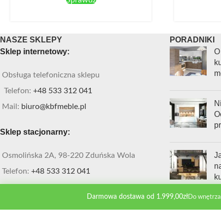
NASZE SKLEPY
PORADNIKI
Sklep internetowy:
O
ku
m
Obsługa telefoniczna sklepu
Telefon:
+48 533 312 041
Ni
Mail:
biuro@kbfmeble.pl
O
p
Sklep stacjonarny:
J
Osmolińska 2A, 98-220 Zduńska Wola
n
Telefon:
+48 533 312 041
k
Mail:
zdwola@kbfmeble.pl
Darmowa dostawa od 1.999,00zł
Do wnętrza
KBF Meble
2022 Wszekie prawa zastrzeżone. STRONA SZYTA NA MIARĘ
- I