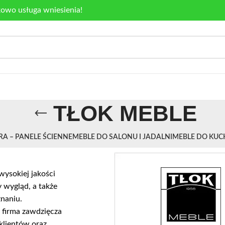
kowo usługa wniesienia!
TŁOK MEBLE
RA – PANELE ŚCIENNE
MEBLE DO SALONU I JADALNI
MEBLE DO KUC
ysokiej jakości
y wygląd, a także
naniu.
 firma zawdzięcza
klientów oraz