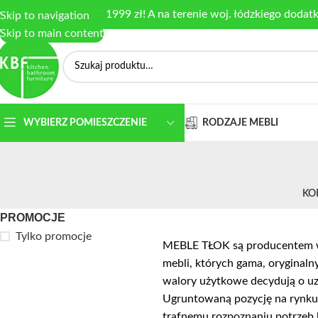
armowa dostawa od 1999 zł! A na terenie woj. łódzkiego dodat
Skip to navigation
Skip to main content
RODZAJE MEBLI
WYBIERZ POMIESZCZENIE
KO
PROMOCJE
Tylko promocje
MEBLE TŁOK są producentem w
mebli, których gama, oryginaln
walory użytkowe decydują o uz
Ugruntowaną pozycję na rynku
trafnemu rozpoznaniu potrzeb 