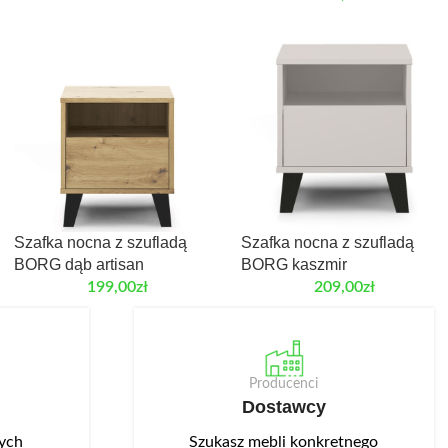
Szafka nocna z szufladą
Szafka nocna z szufladą
BORG dąb artisan
BORG kaszmir
199,00
zł
209,00
zł
Producenci
Dostawcy
nych
Szukasz mebli konkretnego