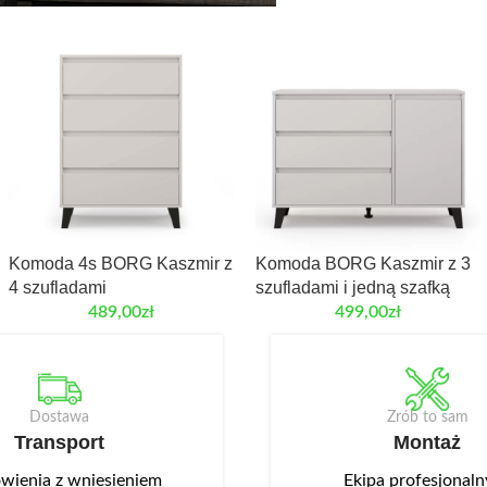
Komoda 4s BORG Kaszmir z
Komoda BORG Kaszmir z 3
4 szufladami
szufladami i jedną szafką
489,00
zł
499,00
zł
Dostawa
Zrób to sam
Transport
Montaż
ienia z wniesieniem
Ekipa profesjonal