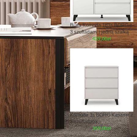
Biała Komoda 1d3s BORG z
3 szufladami i jedną szafką
439,00
zł
Komoda 3s BORG Kaszmir z
3 szufladami
359,00
zł