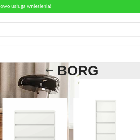
kowo usługa wniesienia!
BORG
ORG