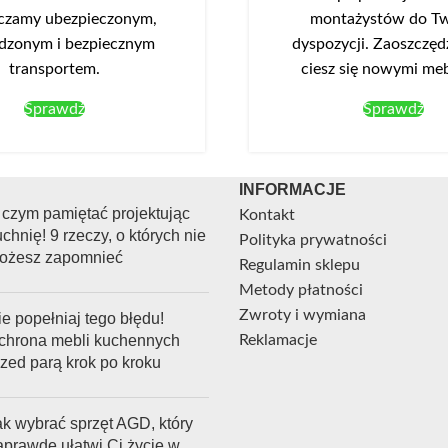
czamy ubezpieczonym,
montażystów do Tw
dzonym i bezpiecznym
dyspozycji. Zaoszczędź
transportem.
ciesz się nowymi me
Sprawdź
Sprawdź
INFORMACJE
 czym pamiętać projektując
Kontakt
chnię! 9 rzeczy, o których nie
Polityka prywatności
ożesz zapomnieć
Regulamin sklepu
Metody płatności
Zwroty i wymiana
e popełniaj tego błędu!
chrona mebli kuchennych
Reklamacje
rzed parą krok po kroku
ak wybrać sprzęt AGD, który
aprawdę ułatwi Ci życie w