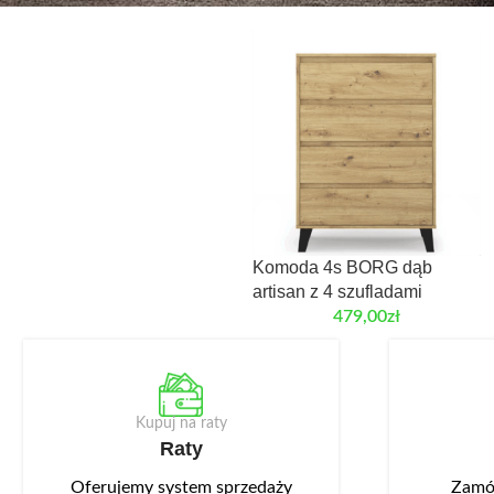
Komoda 4s BORG dąb
artisan z 4 szufladami
479,00
zł
Kupuj na raty
Raty
Oferujemy system sprzedaży
Zamów