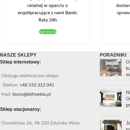
ratalnej w oparciu o
dostar
współpracujące z nami Banki.
spraw
Raty 24h
Sprawdź
NASZE SKLEPY
PORADNIKI
Sklep internetowy:
O
ku
m
Obsługa telefoniczna sklepu
Telefon:
+48 533 312 041
Ni
Mail:
biuro@kbfmeble.pl
O
p
Sklep stacjonarny:
J
Osmolińska 2A, 98-220 Zduńska Wola
n