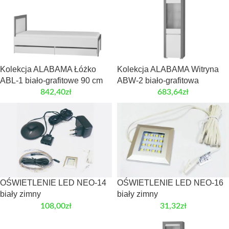
Kolekcja ALABAMA Łóżko
Kolekcja ALABAMA Witryna
ABL-1 biało-grafitowe 90 cm
ABW-2 biało-grafitowa
842,40
zł
683,64
zł
OŚWIETLENIE LED NEO-14
OŚWIETLENIE LED NEO-16
biały zimny
biały zimny
108,00
zł
31,32
zł