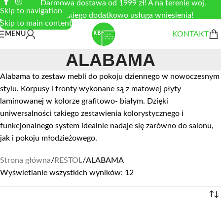
Darmowa dostawa od 1999 zł! A na terenie woj.
Skip to navigation
łódzkiego dodatkowo usługa wniesienia!
Skip to main content
KONTAKT
MENU
ALABAMA
Alabama to zestaw mebli do pokoju dziennego w nowoczesnym
stylu. Korpusy i fronty wykonane są z matowej płyty
laminowanej w kolorze grafitowo- białym. Dzięki
uniwersalności takiego zestawienia kolorystycznego i
funkcjonalnego system idealnie nadaje się zarówno do salonu,
jak i pokoju młodzieżowego.
Strona główna
/
RESTOL
/
ALABAMA
Wyświetlanie wszystkich wyników: 12