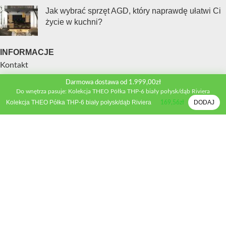
Jak wybrać sprzęt AGD, który naprawdę ułatwi Ci
życie w kuchni?
INFORMACJE
Kontakt
Polityka prywatności
Darmowa dostawa od 1.999,00zł
Regulamin sklepu
Do wnętrza pasuje: Kolekcja THEO Półka THP-6 biały połysk/dąb Riviera
Metody płatności
Kolekcja THEO Półka THP-6 biały połysk/dąb Riviera
DODAJ
169,56
zł
Zwroty i wymiana
Reklamacje
STREFA KLIENTA
Moje konto
Porównywarka produktów
Schowek
Formularz wyceny
Inspiracje