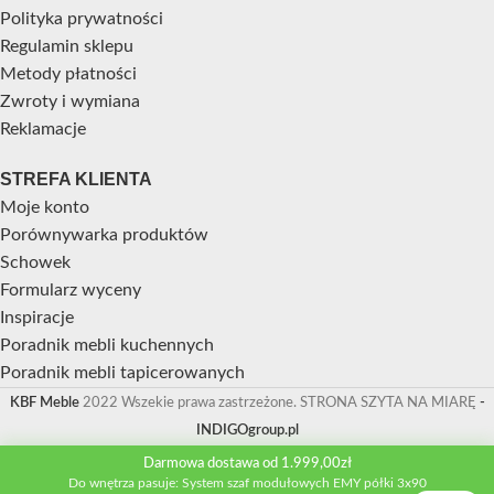
Polityka prywatności
Regulamin sklepu
Metody płatności
Zwroty i wymiana
Reklamacje
STREFA KLIENTA
Moje konto
Porównywarka produktów
Schowek
Formularz wyceny
Inspiracje
Poradnik mebli kuchennych
Poradnik mebli tapicerowanych
KBF Meble
2022 Wszekie prawa zastrzeżone. STRONA SZYTA NA MIARĘ
-
INDIGOgroup.pl
Darmowa dostawa od 1.999,00zł
Do wnętrza pasuje: System szaf modułowych EMY półki 3x90