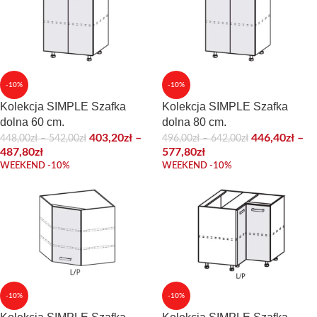
-10%
-10%
Kolekcja SIMPLE Szafka
Kolekcja SIMPLE Szafka
dolna 60 cm.
dolna 80 cm.
403,20
zł
–
446,40
zł
–
448,00
zł
–
542,00
zł
496,00
zł
–
642,00
zł
487,80
zł
577,80
zł
WEEKEND -10%
WEEKEND -10%
-10%
-10%