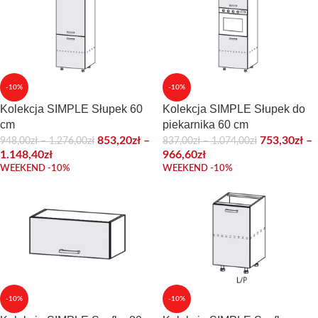
-10%
-10%
Kolekcja SIMPLE Słupek 60
Kolekcja SIMPLE Słupek do
cm
piekarnika 60 cm
853,20
zł
–
753,30
zł
–
948,00
zł
–
1.276,00
zł
837,00
zł
–
1.074,00
zł
1.148,40
zł
966,60
zł
WEEKEND -10%
WEEKEND -10%
-10%
-10%