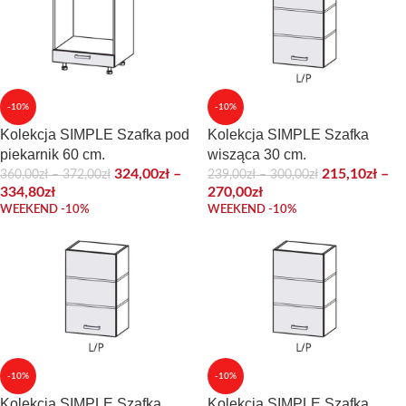
-10%
-10%
Kolekcja SIMPLE Szafka pod
Kolekcja SIMPLE Szafka
piekarnik 60 cm.
wisząca 30 cm.
324,00
zł
–
215,10
zł
–
360,00
zł
–
372,00
zł
239,00
zł
–
300,00
zł
334,80
zł
270,00
zł
WEEKEND -10%
WEEKEND -10%
-10%
-10%
Kolekcja SIMPLE Szafka
Kolekcja SIMPLE Szafka