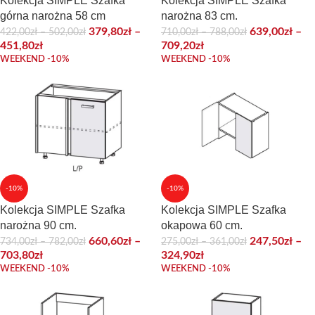
Kolekcja SIMPLE Szafka
Kolekcja SIMPLE Szafka
górna narożna 58 cm
narożna 83 cm.
379,80
zł
–
639,00
zł
–
422,00
zł
–
502,00
zł
710,00
zł
–
788,00
zł
451,80
zł
709,20
zł
WEEKEND -10%
WEEKEND -10%
-10%
-10%
Kolekcja SIMPLE Szafka
Kolekcja SIMPLE Szafka
narożna 90 cm.
okapowa 60 cm.
660,60
zł
–
247,50
zł
–
734,00
zł
–
782,00
zł
275,00
zł
–
361,00
zł
703,80
zł
324,90
zł
WEEKEND -10%
WEEKEND -10%