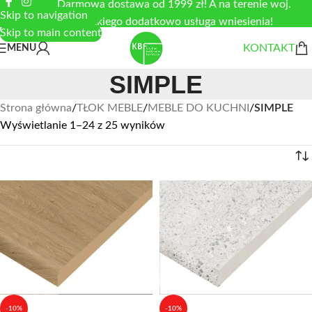
Darmowa dostawa od 1999 zł! A na terenie woj.
Skip to navigation
łódzkiego dodatkowo usługa wniesienia!
Skip to main content
KONTAKT
MENU
SIMPLE
Strona główna
/
TŁOK MEBLE
/
MEBLE DO KUCHNI
/
SIMPLE
Wyświetlanie 1–24 z 25 wyników
-10%
-10%