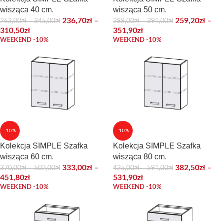
wisząca 40 cm.
wisząca 50 cm.
236,70
zł
–
259,20
zł
–
263,00
zł
–
345,00
zł
288,00
zł
–
391,00
zł
310,50
zł
351,90
zł
WEEKEND -10%
WEEKEND -10%
-10%
-10%
Kolekcja SIMPLE Szafka
Kolekcja SIMPLE Szafka
wisząca 60 cm.
wisząca 80 cm.
333,00
zł
–
382,50
zł
–
370,00
zł
–
502,00
zł
425,00
zł
–
591,00
zł
451,80
zł
531,90
zł
WEEKEND -10%
WEEKEND -10%