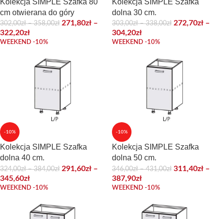
Kolekcja SIMPLE Szafka 80
Kolekcja SIMPLE Szafka
cm otwierana do góry
dolna 30 cm.
271,80
zł
–
272,70
zł
–
302,00
zł
–
358,00
zł
303,00
zł
–
338,00
zł
322,20
zł
304,20
zł
WEEKEND -10%
WEEKEND -10%
-10%
-10%
Kolekcja SIMPLE Szafka
Kolekcja SIMPLE Szafka
dolna 40 cm.
dolna 50 cm.
291,60
zł
–
311,40
zł
–
324,00
zł
–
384,00
zł
346,00
zł
–
431,00
zł
345,60
zł
387,90
zł
WEEKEND -10%
WEEKEND -10%