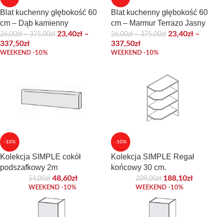
Blat kuchenny głębokość 60
Blat kuchenny głębokość 60
cm – Dąb kamienny
cm – Marmur Terrazo Jasny
23,40
zł
–
23,40
zł
–
26,00
zł
–
375,00
zł
26,00
zł
–
375,00
zł
337,50
zł
337,50
zł
WEEKEND -10%
WEEKEND -10%
-10%
-10%
Kolekcja SIMPLE cokół
Kolekcja SIMPLE Regał
podszafkowy 2m
końcowy 30 cm.
48,60
zł
188,10
zł
54,00
zł
209,00
zł
WEEKEND -10%
WEEKEND -10%