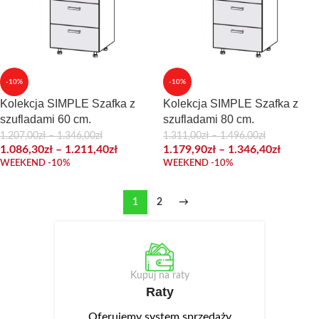
-10%
-10%
Kolekcja SIMPLE Szafka z
Kolekcja SIMPLE Szafka z
szufladami 60 cm.
szufladami 80 cm.
1.207,00
zł
–
1.346,00
zł
1.311,00
zł
–
1.496,00
zł
1.086,30
zł
–
1.211,40
zł
1.179,90
zł
–
1.346,40
zł
WEEKEND -10%
WEEKEND -10%
1
2
→
Kupuj na raty
Raty
Oferujemy system sprzedaży