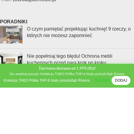
PORADNIKI
O czym pamiętać projektując kuchnię! 9 rzeczy, o
których nie możesz zapomnieć
Nie popełniaj tego błędu! Ochrona mebli
kuchennych przed parą krok po kroku
Darmowa dostawa od 1.999,00zł
Do wnętrza pasuje: Kolekcja THEO Półka THP-6 biały połysk/dąb Riviera
Kolekcja THEO Półka THP-6 biały połysk/dąb Riviera
DODAJ
169,56
zł
Jak wybrać sprzęt AGD, który naprawdę ułatwi Ci
życie w kuchni?
INFORMACJE
Kontakt
Polityka prywatności
Regulamin sklepu