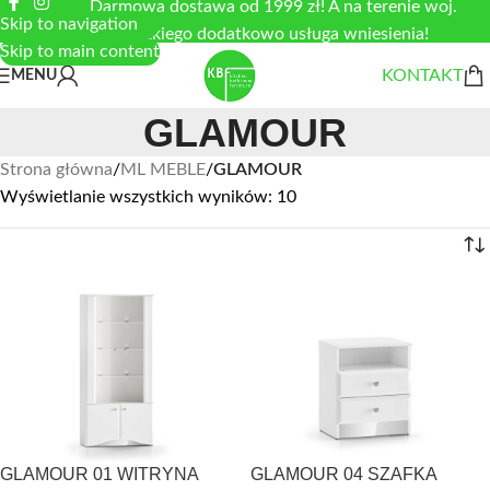
Darmowa dostawa od 1999 zł! A na terenie woj.
Skip to navigation
łódzkiego dodatkowo usługa wniesienia!
Skip to main content
KONTAKT
MENU
GLAMOUR
Strona główna
/
ML MEBLE
/
GLAMOUR
Wyświetlanie wszystkich wyników: 10
GLAMOUR 01 WITRYNA
GLAMOUR 04 SZAFKA