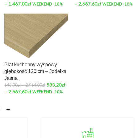
–
1.467,00
zł
–
2.667,60
zł
WEEKEND -10%
WEEKEND -10%
Blat kuchenny wyspowy
głębokość 120 cm – Jodełka
Jasna
583,20
zł
648,00
zł
–
2.964,00
zł
–
2.667,60
zł
WEEKEND -10%
0
→