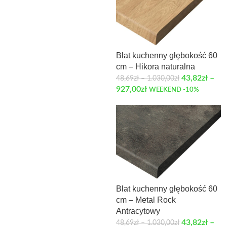
Blat kuchenny głębokość 60
cm – Hikora naturalna
43,82
zł
–
48,69
zł
–
1.030,00
zł
927,00
zł
WEEKEND -10%
Blat kuchenny głębokość 60
cm – Metal Rock
Antracytowy
43,82
zł
–
48,69
zł
–
1.030,00
zł