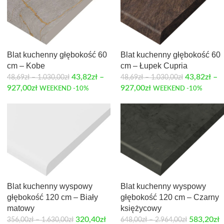
Blat kuchenny głębokość 60
Blat kuchenny głębokość 60
cm – Kobe
cm – Łupek Cupria
43,82
zł
–
43,82
zł
–
48,69
zł
–
1.030,00
zł
48,69
zł
–
1.030,00
zł
927,00
zł
927,00
zł
WEEKEND -10%
WEEKEND -10%
Blat kuchenny wyspowy
Blat kuchenny wyspowy
głębokość 120 cm – Biały
głębokość 120 cm – Czarny
matowy
księżycowy
320,40
zł
583,20
zł
356,00
zł
–
1.630,00
zł
648,00
zł
–
2.964,00
zł