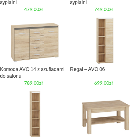
sypialni
sypialni
479,00
zł
749,00
zł
Komoda AVO 14 z szufladami
Regał – AVO 06
do salonu
789,00
zł
699,00
zł