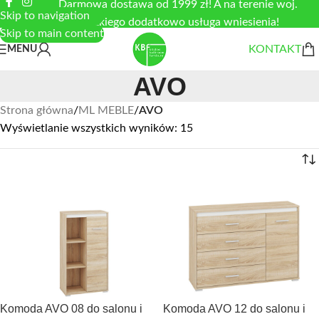
Darmowa dostawa od 1999 zł! A na terenie woj.
Skip to navigation
łódzkiego dodatkowo usługa wniesienia!
Skip to main content
KONTAKT
MENU
AVO
Strona główna
/
ML MEBLE
/
AVO
Wyświetlanie wszystkich wyników: 15
Komoda AVO 08 do salonu i
Komoda AVO 12 do salonu i