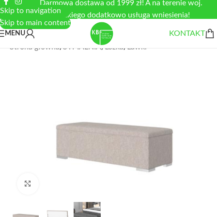
Darmowa dostawa od 1999 zł! A na terenie woj.
Skip to navigation
łódzkiego dodatkowo usługa wniesienia!
Skip to main content
KONTAKT
MENU
Strona główna
/
SYPIALNIA
/
Łóżka
/
Ławki
Zobacz duże zdjęcie