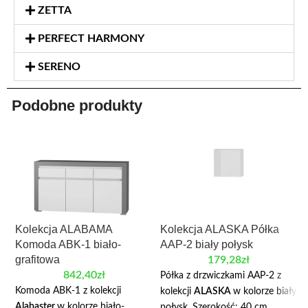
ZETTA
PERFECT HARMONY
SERENO
Podobne produkty
Kolekcja ALABAMA
Kolekcja ALASKA Półka
Komoda ABK-1 biało-
AAP-2 biały połysk
grafitowa
179,28
zł
842,40
zł
Półka z drzwiczkami AAP-2 z
Komoda ABK-1 z kolekcji
kolekcji
ALASKA
w kolorze biały
Alabaster
w kolorze biało-
połysk. Szerokość: 40 cm,