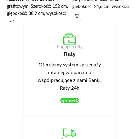
grafitowym. Szerokość: 152 cm,
głębokość: 24,6 cm, wysokość:
głębokość: 38,9 cm, wysokość:
40 cm. Korpus wykonany jest z
83,7 cm. Wyposażona została w
wysokiej jakości płyty
trzy szuflady w górnej części
laminowanej o grubości 16 mm.
oraz trzy szafki, wewnątrz
We frontach wykonano
których znajdują się półki.
podchwyty ułatwiające
Kupuj na raty
Korpusy wykonane są z wysokiej
otwieranie.
Raty
jakości płyty laminowanej o
zwiększonej odporności na
Oferujemy system sprzedaży
zarysowania. Białe fronty
ratalnej w oparciu o
posiadają matowe wykończenie
współpracujące z nami Banki.
powierzchni, na której
Raty 24h
niewidoczne są odciski palców,
dzięki temu są bardzo
Sprawdź
praktyczne w użytkowaniu.
Front ma również podchwyt
umożliwiający otwieranie drzwi.
Szuflady posiadają ciche i
stabilne prowadnice kulkowe.