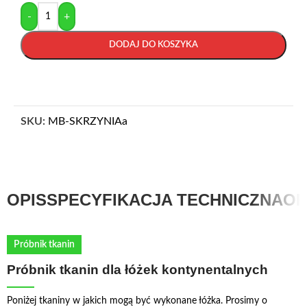
-
+
DODAJ DO KOSZYKA
SKU:
MB-SKRZYNIAa
OPIS
SPECYFIKACJA TECHNICZNA
OP
Próbnik tkanin
Próbnik tkanin dla łóżek kontynentalnych
Poniżej tkaniny w jakich mogą być wykonane łóżka. Prosimy o