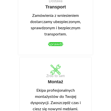
Dostawa
Opcjonalnie można dokupić
Transport
oświetlenie LED-NEO-13 w
kolorze białym zimnym, które
Zamówienia z wniesieniem
montuje się w wieńcu górnym.
dostarczamy ubezpieczonym,
sprawdzonym i bezpiecznym
transportem.
Sprawdź
Zrób to sam
Montaż
Ekipa profesjonalnych
montażystów do Twojej
dyspozycji. Zaoszczędź czas i
ciesz się nowymi meblami.