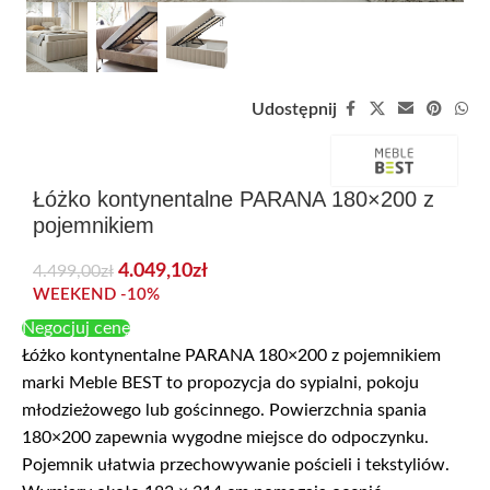
Udostępnij
Łóżko kontynentalne PARANA 180×200 z
pojemnikiem
4.049,10
zł
4.499,00
zł
WEEKEND -10%
Negocjuj cenę
Łóżko kontynentalne PARANA 180×200 z pojemnikiem
marki Meble BEST to propozycja do sypialni, pokoju
młodzieżowego lub gościnnego. Powierzchnia spania
180×200 zapewnia wygodne miejsce do odpoczynku.
Pojemnik ułatwia przechowywanie pościeli i tekstyliów.