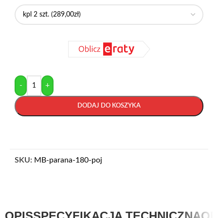
-
+
DODAJ DO KOSZYKA
SKU:
MB-parana-180-poj
OPIS
SPECYFIKACJA TECHNICZNA
OP