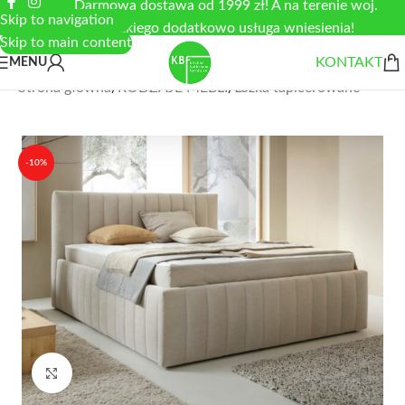
Darmowa dostawa od 1999 zł! A na terenie woj.
Skip to navigation
łódzkiego dodatkowo usługa wniesienia!
Skip to main content
KONTAKT
MENU
Strona główna
/
RODZAJE MEBLI
/
Łóżka tapicerowane
-10%
Zobacz duże zdjęcie