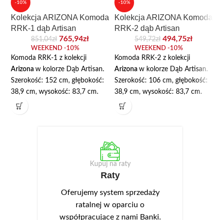
-10%
-10%
Kolekcja ARIZONA Komoda
Kolekcja ARIZONA Komoda
RRK-1 dąb Artisan
RRK-2 dąb Artisan
765,94
zł
494,75
zł
851,04
zł
549,72
zł
WEEKEND -10%
WEEKEND -10%
Komoda RRK-1 z kolekcji
Komoda RRK-2 z kolekcji
Arizona
w kolorze Dąb Artisan.
Arizona
w kolorze Dąb Artisan.
Szerokość: 152 cm, głębokość:
Szerokość: 106 cm, głębokość:
38,9 cm, wysokość: 83,7 cm.
38,9 cm, wysokość: 83,7 cm.
Komoda posiada trzy szuflady i
Komoda posiada dużą szufladę i
trzy szafki z półką. Korpus
dwie szafki z półkami. Korpus
wykonany jest z wysokiej jakości
wykonany jest z wysokiej jakości
płyty laminowanej o grubości 16
płyty laminowanej o grubości 16
mm. We frontach wykonano
mm. We frontach wykonano
podchwyty ułatwiające
podchwyty ułatwiające
Kupuj na raty
otwieranie. Opcjonalnie można
otwieranie. Opcjonalnie można
Raty
dokupić oświetlenie LED NEO-
dokupić oświetlenie LED NEO-
Oferujemy system sprzedaży
13 w kolorze białym zimnym,
13 w kolorze białym zimnym,
montowane w wieńcu górnym.
montowane w wieńcu górnym.
ratalnej w oparciu o
współpracujące z nami Banki.