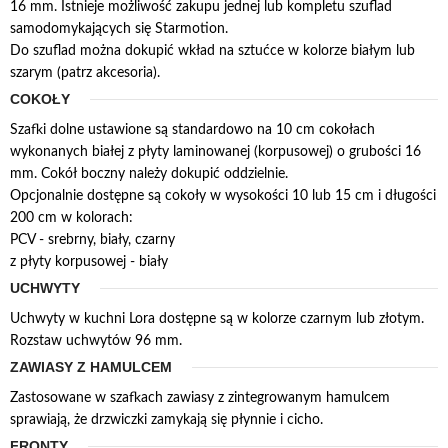
16 mm. Istnieje możliwość zakupu jednej lub kompletu szuflad
samodomykających się Starmotion.
Do szuflad można dokupić wkład na sztućce w kolorze białym lub
szarym (patrz akcesoria).
COKOŁY
Szafki dolne ustawione są standardowo na 10 cm cokołach
wykonanych białej z płyty laminowanej (korpusowej) o grubości 16
mm. Cokół boczny należy dokupić oddzielnie.
Opcjonalnie dostępne są cokoły w wysokości 10 lub 15 cm i długości
200 cm w kolorach:
PCV - srebrny, biały, czarny
z płyty korpusowej - biały
UCHWYTY
Uchwyty w kuchni Lora dostępne są w kolorze czarnym lub złotym.
Rozstaw uchwytów 96 mm.
ZAWIASY Z HAMULCEM
Zastosowane w szafkach zawiasy z zintegrowanym hamulcem
sprawiają, że drzwiczki zamykają się płynnie i cicho.
FRONTY