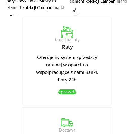
połyskowy lub akrylowy to
element kolekcji Campari marki
element kolekcji Campari marki
Layman, przeznaczony do
Layman, przeznaczony do
modułowej zabudowy kuchni.
modułowej zabudowy kuchni.
Najważniejsze wymiary:
Najważniejsze wymiary:
szerokość 60 cm, wysokość
szerokość 60 cm, wysokość
82/87 cm. W danych produktu
Kupuj na raty
82/87 cm. W danych produktu
wskazano: płyta laminowana,
Raty
wskazano: płyta laminowana,
front akrylowy. Jednodrzwiowa
front akrylowy. Pojemna szafka
szafka pod zlewozmywak DZ6.
Oferujemy system sprzedaży
wyspowa DW 6.
ratalnej w oparciu o
współpracujące z nami Banki.
Raty 24h
Sprawdź
Dostawa