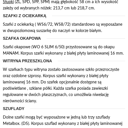
Słupki
(ZL, SPD, SPP, SPM) mają głębokość 58 cm a ich wysokość
zależy od wybranych nóżek: 213,7 cm lub 218,7 cm.
SZAFKI Z OCIEKARKĄ
Szafki z ociekarką ( WS6/72, WS8/72) standardowo są wyposażane
w dwupoziomową suszarkę do naczyń w kolorze białym.
SZAFKA OKAPOWA
Szafki okapowe (WO 6 SLIM 6/50) przystosowane są do okapu
MANAM. Korpus szafki wykonany z białej płyty laminowanej 16 mm.
WITRYNA PRZESZKLONA
W szafkach typu witryna zostało zastosowane szkło przezroczyste
oraz ozdobne szprosy. Korpus szafki wykonany z białej płyty
laminowanej 16 mm. Do szafek opcjonalnie dostępne są
podświetlane , szklane półki. Każda szafka posiada zawieszki
regulowane w dwóch płaszczyznach, co umożliwia niwelację
nierówności ściany.
SZUFLADY
Dolne szafki mogą być wyposażone w jedną lub trzy szuflady
Metalbox. (DS). Korpus szuflad wykonany z białej płyty laminowanej