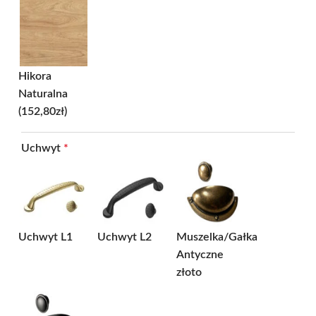
Hikora
Naturalna
(152,80zł)
Uchwyt
*
Uchwyt L1
Uchwyt L2
Muszelka/Gałka
Antyczne
złoto