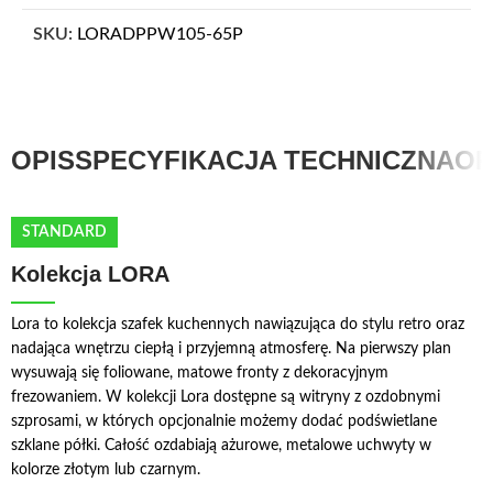
SKU:
LORADPPW105-65P
OPIS
SPECYFIKACJA TECHNICZNA
OP
STANDARD
Kolekcja LORA
Lora to kolekcja szafek kuchennych nawiązująca do stylu retro oraz
nadająca wnętrzu ciepłą i przyjemną atmosferę. Na pierwszy plan
wysuwają się foliowane, matowe fronty z dekoracyjnym
frezowaniem. W kolekcji Lora dostępne są witryny z ozdobnymi
szprosami, w których opcjonalnie możemy dodać podświetlane
szklane półki. Całość ozdabiają ażurowe, metalowe uchwyty w
kolorze złotym lub czarnym.