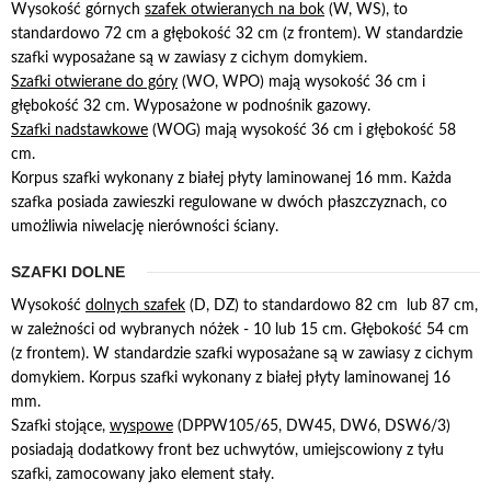
Wysokość górnych
szafek otwieranych na bok
(W, WS), to
standardowo 72 cm a głębokość 32 cm (z frontem). W standardzie
szafki wyposażane są w zawiasy z cichym domykiem.
Szafki otwierane do góry
(WO, WPO) mają wysokość 36 cm i
głębokość 32 cm. Wyposażone w podnośnik gazowy.
Szafki nadstawkowe
(WOG) mają wysokość 36 cm i głębokość 58
cm.
Korpus szafki wykonany z białej płyty laminowanej 16 mm. Każda
szafka posiada zawieszki regulowane w dwóch płaszczyznach, co
umożliwia niwelację nierówności ściany.
SZAFKI DOLNE
Wysokość
dolnych szafek
(D, DZ) to standardowo 82 cm lub 87 cm,
w zależności od wybranych nóżek - 10 lub 15 cm. Głębokość 54 cm
(z frontem). W standardzie szafki wyposażane są w zawiasy z cichym
domykiem. Korpus szafki wykonany z białej płyty laminowanej 16
mm.
Szafki stojące,
wyspowe
(DPPW105/65, DW45, DW6, DSW6/3)
posiadają dodatkowy front bez uchwytów, umiejscowiony z tyłu
szafki, zamocowany jako element stały.