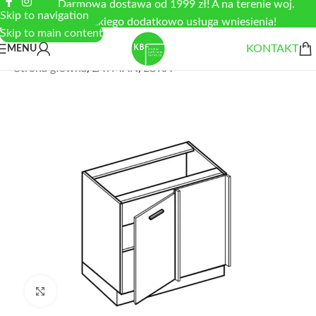
Darmowa dostawa od 1999 zł! A na terenie woj.
Skip to navigation
łódzkiego dodatkowo usługa wniesienia!
Skip to main content
KONTAKT
MENU
Strona główna
/
LAYMAN
/
LORA
Zobacz duże zdjęcie