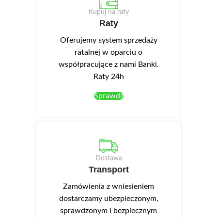
wewnątrz której znajdują się
mm. We frontach wykonano
Kupuj na raty
półki. Korpusy wykonane są z
podchwyty ułatwiające
Raty
wysokiej jakości płyty
otwieranie. Opcjonalnie można
laminowanej o zwiększonej
dokupić oświetlenie LED NEO-
Oferujemy system sprzedaży
odporności na zarysowania.
13 w kolorze białym zimnym,
ratalnej w oparciu o
Białe fronty posiadają matowe
montowane w wieńcu górnym.
współpracujące z nami Banki.
wykończenie powierzchni, na
Raty 24h
której niewidoczne są odciski
palców, dzięki temu są bardzo
Sprawdź
praktyczne w użytkowaniu.
Front ma również podchwyt
umożliwiający otwieranie drzwi.
Szuflada posiada ciche i stabilne
prowadnice kulkowe.
Dostawa
Opcjonalnie można dokupić
Transport
oświetlenie LED-NEO-13 w
kolorze białym zimnym, które
Zamówienia z wniesieniem
montuje się w wieńcu górnym.
dostarczamy ubezpieczonym,
sprawdzonym i bezpiecznym