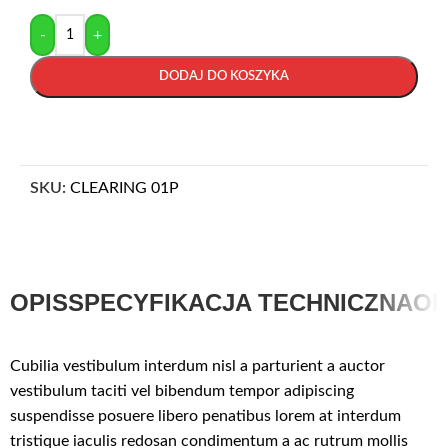
-
+
DODAJ DO KOSZYKA
SKU:
CLEARING 01P
OPIS
SPECYFIKACJA TECHNICZNA
OP
Cubilia vestibulum interdum nisl a parturient a auctor
vestibulum taciti vel bibendum tempor adipiscing
suspendisse posuere libero penatibus lorem at interdum
tristique iaculis redosan condimentum a ac rutrum mollis