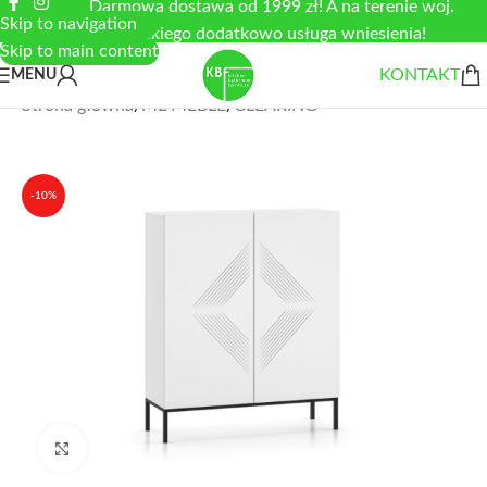
Darmowa dostawa od 1999 zł! A na terenie woj.
Skip to navigation
łódzkiego dodatkowo usługa wniesienia!
Skip to main content
KONTAKT
MENU
Strona główna
/
ML MEBLE
/
CLEARING
-10%
Zobacz duże zdjęcie