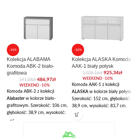
-10%
-10%
Kolekcja ALABAMA
Kolekcja ALASKA Komoda
Komoda ABK-2 biało-
AAK-1 biały połysk
grafitowa
925,34
zł
1.028,16
zł
WEEKEND -10%
486,97
zł
541,08
zł
Komoda AAK-1 z kolekcji
WEEKEND -10%
Komoda ABK-2 z kolekcji
ALASKA
w kolorze biały połysk.
Alabaster
w kolorze biało-
Szerokość: 152 cm, głębokość:
grafitowym. Szerokość: 106 cm,
38,9 cm, wysokość: 83,7 cm.
głębokość: 38,9 cm, wysokość:
Komoda posiada trzy szuflady i
83,7 cm. Wyposażona została w
trzy szafki z półką. Korpus
jedną, szeroką szufladę w górnej
wykonany jest z wysokiej jakości
części oraz dwudrzwiową szafkę
płyty laminowanej o grubości 16