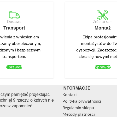
0 cm, wysokość 82/87 cm. W
105 cm, wysokość 82/87 cm.
ktu wskazano: płyta
produktu wskazano: płyta la
front akrylowy. Szafka pod
front akrylowy. Narożna szaf
Dostawa
Zrób to sam
z szufladą z pełnym
prawa DPPW 105.
Transport
Montaż
S8.
ienia z wniesieniem
Ekipa profesjonal
czamy ubezpieczonym,
montażystów do Tw
dzonym i bezpiecznym
dyspozycji. Zaoszczędź
transportem.
ciesz się nowymi me
Sprawdź
Sprawdź
INFORMACJE
 czym pamiętać projektując
Kontakt
chnię! 9 rzeczy, o których nie
Polityka prywatności
ożesz zapomnieć
Regulamin sklepu
Metody płatności