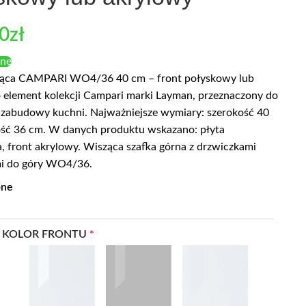
00
zł
enę
ząca CAMPARI WO4/36 40 cm – front połyskowy lub
 element kolekcji Campari marki Layman, przeznaczony do
zabudowy kuchni. Najważniejsze wymiary: szerokość 40
ść 36 cm. W danych produktu wskazano: płyta
 front akrylowy. Wisząca szafka górna z drzwiczkami
i do góry WO4/36.
pne
 KOLOR FRONTU
*