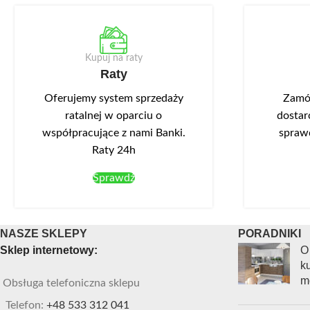
szerokość 8
produktu wskazano: płyta laminowana,
danych produ
front akrylowy. Jednodrzwiowa szafka pod
laminowana, 
zlewozmywak DZ6.
Kupuj na raty
zlewozmywak 
Raty
wysuwem DZ
Oferujemy system sprzedaży
Zamów
ratalnej w oparciu o
dostar
współpracujące z nami Banki.
spraw
Raty 24h
Sprawdź
NASZE SKLEPY
PORADNIKI
Sklep internetowy:
O
ku
m
Obsługa telefoniczna sklepu
Telefon:
+48 533 312 041