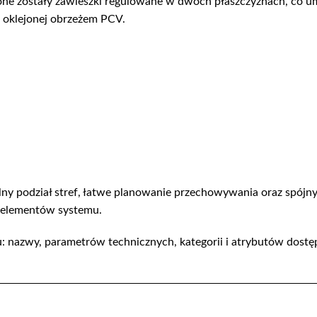
one zostały zawieszki regulowane w dwóch płaszczyznach, co umo
 oklejonej obrzeżem PCV.
telny podział stref, łatwe planowanie przechowywania oraz spój
h elementów systemu.
 nazwy, parametrów technicznych, kategorii i atrybutów dost