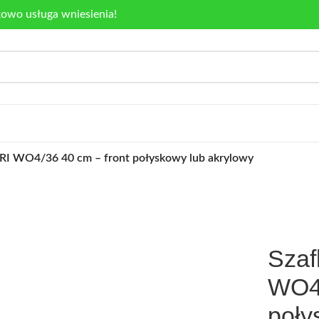
kowo usługa wniesienia!
I WO4/36 40 cm – front połyskowy lub akrylowy
Sza
WO4/
poły