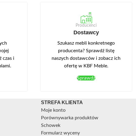
 W danych
wskazano: płyta laminowana, front
minowana,
akrylowy. Duża szafka stojąca D8 jest
ka wyspowa,
elementem kolekcji Campari.
Producenci
Dostawcy
nych
Szukasz mebli konkretnego
ojej
producenta? Sprawdź listę
 czas i
naszych dostawców i zobacz ich
blami.
ofertę w KBF Meble.
Sprawdź
STREFA KLIENTA
Moje konto
Porównywarka produktów
Schowek
Formularz wyceny