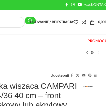
KONTAK
FAQS
LOGOWANIE / REJESTRACJA
0,00
PROMOCJ
Udostępnij
fka wisząca CAMPARI
36 40 cm – front
skowy lub akrylowy