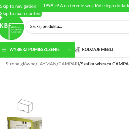
armowa dostawa od 1999 zł! A na terenie woj. łódzkiego dodat
Skip to navigation
Skip to main content
RODZAJE MEBLI
WYBIERZ POMIESZCZENIE
Strona główna
/
LAYMAN
/
CAMPARI
/
Szafka wisząca CAMPAR