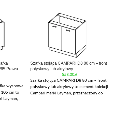
afka
Szafka stojąca CAMPARI D8 80 cm – front
/65 Prawa
połyskowy lub akrylowy
558,00
zł
Szafka stojąca CAMPARI D8 80 cm – front
afka wyspowa
połyskowy lub akrylowy to element kolekcji
105 cm to
Campari marki Layman, przeznaczony do
ki Layman,
modułowej zabudowy kuchni.
 zabudowy
Najważniejsze wymiary: szerokość 80 cm,
y: szerokość
wysokość 82/87 cm. W danych produktu