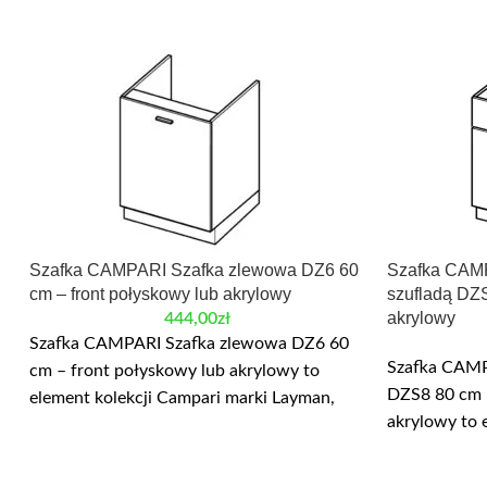
Szafka CAMPARI Szafka zlewowa DZ6 60
Szafka CAMP
cm – front połyskowy lub akrylowy
szufladą DZS
akrylowy
444,00
zł
Szafka CAMPARI Szafka zlewowa DZ6 60
Szafka CAMP
cm – front połyskowy lub akrylowy to
DZS8 80 cm 
element kolekcji Campari marki Layman,
akrylowy to 
przeznaczony do modułowej zabudowy
Layman, prz
kuchni. Najważniejsze wymiary: szerokość
zabudowy kuc
60 cm, wysokość 82/87 cm. W danych