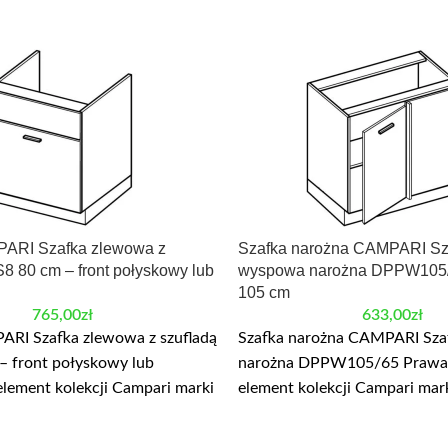
ARI Szafka zlewowa z
Szafka narożna CAMPARI Sz
8 80 cm – front połyskowy lub
wyspowa narożna DPPW105
105 cm
765,00
zł
633,00
zł
ARI Szafka zlewowa z szufladą
Szafka narożna CAMPARI Sz
– front połyskowy lub
narożna DPPW105/65 Prawa 
element kolekcji Campari marki
element kolekcji Campari mar
eznaczony do modułowej
przeznaczony do modułowej
hni. Najważniejsze wymiary:
kuchni. Najważniejsze wymiar