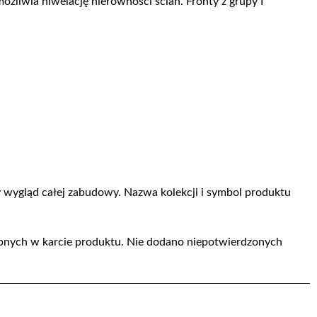
żliwia niwelację nierówności ścian. Fronty z grupy I
ny wygląd całej zabudowy. Nazwa kolekcji i symbol produktu
ępnych w karcie produktu. Nie dodano niepotwierdzonych