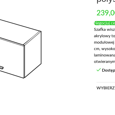
239,
Negocjuj c
Szafka wis
akrylowy to
modułowej 
cm, wysoko
laminowana,
otwieranym
Dostę
WYBIERZ