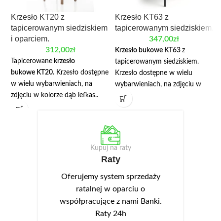
Krzesło KT20 z
Krzesło KT63 z
tapicerowanym siedziskiem
tapicerowanym siedziskiem.
i oparciem.
347,00
zł
312,00
zł
Krzesło bukowe
KT63
z
Tapicerowane
krzesło
tapicerowanym siedziskiem.
bukowe
KT20.
Krzesło dostępne
Krzesło dostępne w wielu
w wielu wybarwieniach, na
wybarwieniach, na zdjęciu w
zdjęciu w kolorze dąb lefkas..
kolorze czarnym. Cena dotyczy
Cena dotyczy krzesła z
krzesła z tapicerowanym
tapicerowanym siedziskiem i
siedziskiem.
oparciem.
Kupuj na raty
Raty
Oferujemy system sprzedaży
ratalnej w oparciu o
współpracujące z nami Banki.
Raty 24h