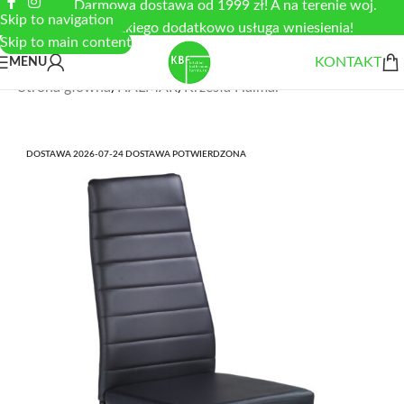
Darmowa dostawa od 1999 zł! A na terenie woj.
Skip to navigation
łódzkiego dodatkowo usługa wniesienia!
Skip to main content
KONTAKT
MENU
Strona główna
/
HALMAR
/
Krzesła Halmar
DOSTAWA 2026-07-24 DOSTAWA POTWIERDZONA