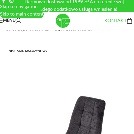
Darmowa dostawa od 1999 zł! A na terenie woj.
Skip to navigation
łódzkiego dodatkowo usługa wniesienia!
Skip to main content
KONTAKT
MENU
Strona główna
/
HALMAR
/
Krzesła Halmar
NISKI STAN MAGAZYNOWY