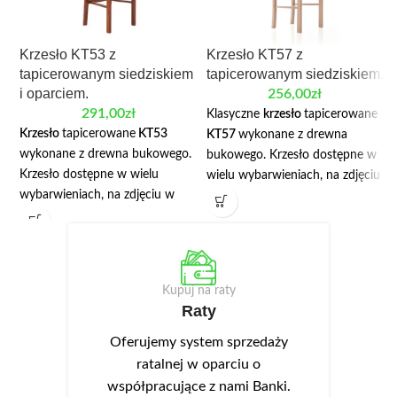
Krzesło KT53 z
Krzesło KT57 z
tapicerowanym siedziskiem
tapicerowanym siedziskiem.
i oparciem.
256,00
zł
291,00
zł
Klasyczne
krzesło
tapicerowane
Krzesło
tapicerowane
KT53
KT57
wykonane z drewna
wykonane z drewna bukowego.
bukowego. Krzesło dostępne w
Krzesło dostępne w wielu
wielu wybarwieniach, na zdjęciu
wybarwieniach, na zdjęciu w
w kolorze dąb lefkas. Cena
kolorze jabłoń. Cena dotyczy
dotyczy krzesła z
krzesła z tapicerowanym
tapicerowanym siedziskiem,
siedziskiem, może być również z
może być również z siedziskiem
siedziskiem twardym. W opcji
twardym. W opcji dostępne
Kupuj na raty
dostępne również podłokietniki.
również podłokietniki.
Raty
Oferujemy system sprzedaży
ratalnej w oparciu o
współpracujące z nami Banki.