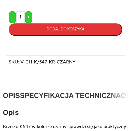
-
+
DODAJ DO KOSZYKA
SKU:
V-CH-K/547-KR-CZARNY
OPIS
SPECYFIKACJA TECHNICZNA
OP
Opis
Krzesło K547 w kolorze czarny sprawdzi się jako praktyczny