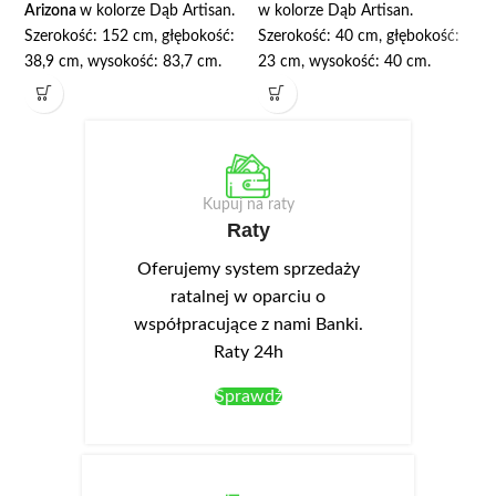
Arizona
w kolorze Dąb Artisan.
w kolorze Dąb Artisan.
Szerokość: 152 cm, głębokość:
Szerokość: 40 cm, głębokość:
38,9 cm, wysokość: 83,7 cm.
23 cm, wysokość: 40 cm.
Komoda posiada trzy szuflady i
Korpus wykonany jest z płyty
trzy szafki z półką. Korpus
wiórowej laminowanej o
wykonany jest z wysokiej jakości
grubości 16 mm.
płyty laminowanej o grubości 16
mm. We frontach wykonano
Kupuj na raty
podchwyty ułatwiające
Raty
otwieranie. Opcjonalnie można
dokupić oświetlenie LED NEO-
Oferujemy system sprzedaży
13 w kolorze białym zimnym,
ratalnej w oparciu o
montowane w wieńcu górnym.
współpracujące z nami Banki.
Raty 24h
Sprawdź