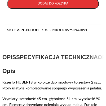
DODAJ DO KOSZYKA
SKU:
V-PL-N-HUBERT8-D.MIODOWY-INARI91
OPIS
SPECYFIKACJA TECHNICZNA
OP
Opis
Krzesło HUBERT8 w kolorze dąb miodowy to zestaw 2 szt.,
który ułatwia kompletowanie spójnego wyposażenia jadalni.
Wymiary: szerokość 45 cm, głębokość 51 cm, wysokość 90
cm. Elementy drewniane ocieplają wygląd mebla. Funkcje