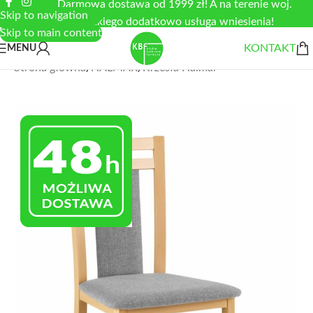
Darmowa dostawa od 1999 zł! A na terenie woj.
Skip to navigation
łódzkiego dodatkowo usługa wniesienia!
Skip to main content
KONTAKT
MENU
Strona główna
/
HALMAR
/
Krzesła Halmar