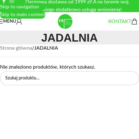
Darmowa dostawa od 1999 zł! A na terenie woj.
Skip to navigation
łódzkiego dodatkowo usługa wniesienia!
Skip to main content
KONTAKT
MENU
JADALNIA
Strona główna
/
JADALNIA
Nie znaleziono produktów, których szukasz.