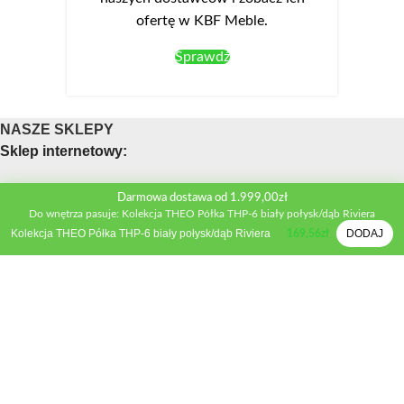
ofertę w KBF Meble.
Sprawdź
NASZE SKLEPY
Sklep internetowy:
Obsługa telefoniczna sklepu
Darmowa dostawa od 1.999,00zł
Do wnętrza pasuje: Kolekcja THEO Półka THP-6 biały połysk/dąb Riviera
Telefon:
+48 533 312 041
Kolekcja THEO Półka THP-6 biały połysk/dąb Riviera
DODAJ
169,56
zł
Mail:
biuro@kbfmeble.pl
Sklep stacjonarny:
Osmolińska 2A, 98-220 Zduńska Wola
Telefon:
+48 533 312 041
Mail:
zdwola@kbfmeble.pl