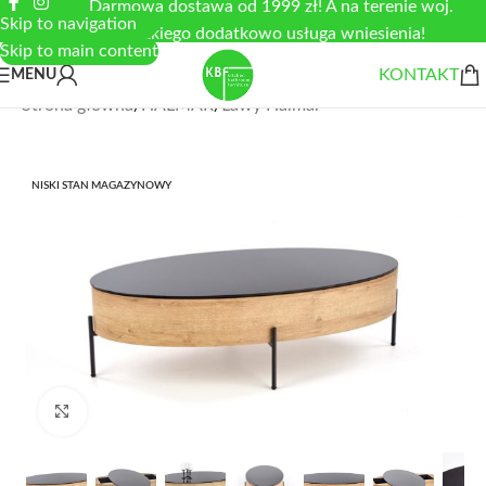
Darmowa dostawa od 1999 zł! A na terenie woj.
Skip to navigation
łódzkiego dodatkowo usługa wniesienia!
Skip to main content
KONTAKT
MENU
Strona główna
/
HALMAR
/
Ławy Halmar
NISKI STAN MAGAZYNOWY
Zobacz duże zdjęcie