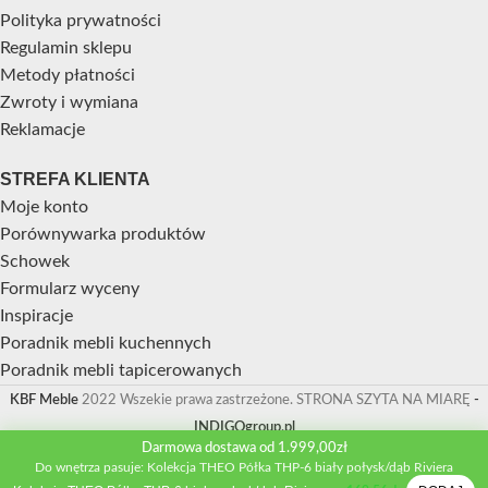
Polityka prywatności
Regulamin sklepu
Metody płatności
Zwroty i wymiana
Reklamacje
STREFA KLIENTA
Moje konto
Porównywarka produktów
Schowek
Formularz wyceny
Inspiracje
Poradnik mebli kuchennych
Poradnik mebli tapicerowanych
KBF Meble
2022 Wszekie prawa zastrzeżone. STRONA SZYTA NA MIARĘ
-
INDIGOgroup.pl
Darmowa dostawa od 1.999,00zł
Do wnętrza pasuje: Kolekcja THEO Półka THP-6 biały połysk/dąb Riviera