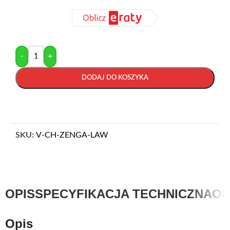
-
+
DODAJ DO KOSZYKA
SKU:
V-CH-ZENGA-LAW
OPIS
SPECYFIKACJA TECHNICZNA
OP
Opis