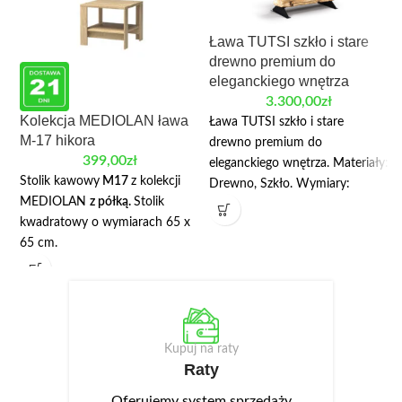
Ława TUTSI szkło i stare
drewno premium do
eleganckiego wnętrza
3.300,00
zł
Kolekcja MEDIOLAN ława
Ława TUTSI szkło i stare
M-17 hikora
drewno premium do
399,00
zł
eleganckiego wnętrza. Materiały:
Stolik kawowy
M17
z kolekcji
Drewno, Szkło. Wymiary:
MEDIOLAN
z półką.
Stolik
długość: 120 cm; szerokość: 60
kwadratowy o wymiarach 65 x
cm; wysokość: 40 cm. Jeśli ktoś
65 cm.
szuka ławy, która jest nie tylko
piękna, ale też z charakterem i z
nutą historii, powinien skupić się
na naszym produkcie – ŁAWA
TUTSI.
Kupuj na raty
Raty
Oferujemy system sprzedaży