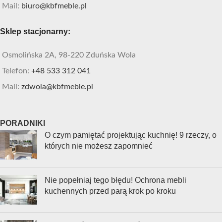
Mail:
biuro@kbfmeble.pl
Sklep stacjonarny:
Osmolińska 2A, 98-220 Zduńska Wola
Telefon:
+48 533 312 041
Mail:
zdwola@kbfmeble.pl
PORADNIKI
O czym pamiętać projektując kuchnię! 9 rzeczy, o
których nie możesz zapomnieć
Nie popełniaj tego błędu! Ochrona mebli
kuchennych przed parą krok po kroku