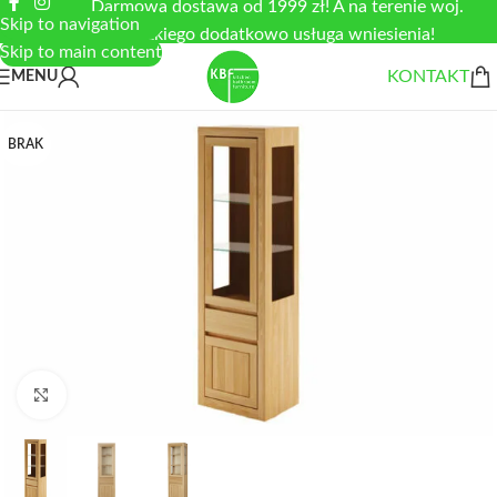
Darmowa dostawa od 1999 zł! A na terenie woj.
Skip to navigation
łódzkiego dodatkowo usługa wniesienia!
Skip to main content
KONTAKT
MENU
BRAK
Zobacz duże zdjęcie