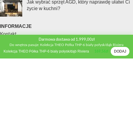
Jak wybrać sprzęt AGD, który naprawdę ułatwi Ci
życie w kuchni?
INFORMACJE
Kontakt
Darmowa dostawa od 1.999,00zł
Polityka prywatności
Do wnętrza pasuje: Kolekcja THEO Półka THP-6 biały połysk/dąb Riviera
Regulamin sklepu
Kolekcja THEO Półka THP-6 biały połysk/dąb Riviera
DODAJ
169,56
zł
Metody płatności
Zwroty i wymiana
Reklamacje
STREFA KLIENTA
Moje konto
Porównywarka produktów
Schowek
Formularz wyceny
Inspiracje
Poradnik mebli kuchennych