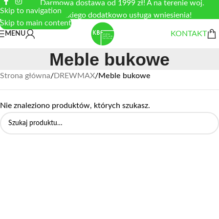
Darmowa dostawa od 1999 zł! A na terenie woj.
Skip to navigation
łódzkiego dodatkowo usługa wniesienia!
Skip to main content
KONTAKT
MENU
Meble bukowe
Strona główna
/
DREWMAX
/
Meble bukowe
Nie znaleziono produktów, których szukasz.