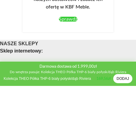
ofertę w KBF Meble.
Sprawdź
NASZE SKLEPY
Sklep internetowy:
Obsługa telefoniczna sklepu
Darmowa dostawa od 1.999,00zł
Do wnętrza pasuje: Kolekcja THEO Półka THP-6 biały połysk/dąb Riviera
Telefon:
+48 533 312 041
Kolekcja THEO Półka THP-6 biały połysk/dąb Riviera
DODAJ
169,56
zł
Mail:
biuro@kbfmeble.pl
Sklep stacjonarny:
Osmolińska 2A, 98-220 Zduńska Wola
Telefon:
+48 533 312 041
Mail:
zdwola@kbfmeble.pl