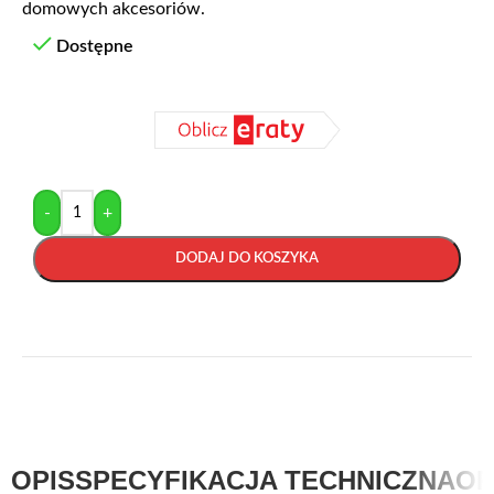
domowych akcesoriów.
Dostępne
-
+
DODAJ DO KOSZYKA
OPIS
SPECYFIKACJA TECHNICZNA
OP