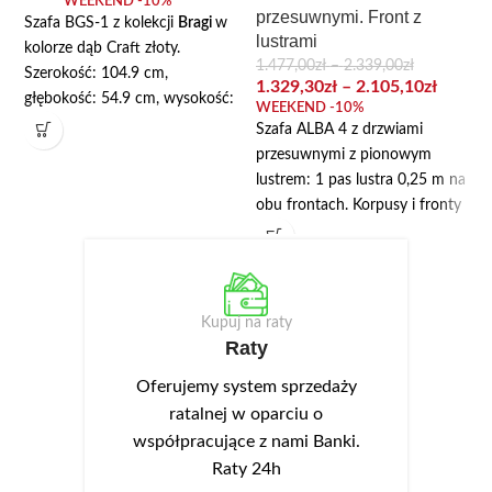
WEEKEND -10%
przesuwnymi. Front z
Szafa BGS-1 z kolekcji
Bragi
w
lustrami
kolorze dąb Craft złoty.
1.477,00
zł
–
2.339,00
zł
Szerokość: 104.9 cm,
1.329,30
zł
–
2.105,10
zł
głębokość: 54.9 cm, wysokość:
WEEKEND -10%
195 cm. Wyposażona została w
Szafa ALBA 4 z drzwiami
dwa drążki oraz cztery półki.
przesuwnymi z pionowym
Korpus wykonany z płyty
lustrem: 1 pas lustra 0,25 m na
laminowanej, fronty z płyty
obu frontach. Korpusy i fronty
MDF oklejanej folią PVC.
szafy dostępne w kolorze: biały,
Dekoracyjnym elementem są
sonoma, san remo, craft złoty,
czarne, metalowe uchwyty w
czekolada.
wykończeniu matowym oraz
Cechy charakterystyczne szafy:
Kupuj na raty
czarne nóżki z wytrzymałego
Raty
tworzywa. Zawiasy drzwi z
pionowy pas lustra na drzwiach
cichym domykiem. Opcjonalnie
przesuwnych
Oferujemy system sprzedaży
można dokupić oświetlenie
szafa wykonana z płyty
ratalnej w oparciu o
LED-NEO-8 w kolorze
wiórowej, laminowanej o
współpracujące z nami Banki.
białymciepłym, które montuje
grubości 16 mm
Raty 24h
się w wieńcu górnym.
krawędzie okleina PCV