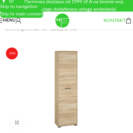
Darmowa dostawa od 1999 zł! A na terenie woj.
Skip to navigation
łódzkiego dodatkowo usługa wniesienia!
Skip to main content
KONTAKT
MENU
Strona główna
/
ML MEBLE
/
CARO
-10%
Zobacz duże zdjęcie