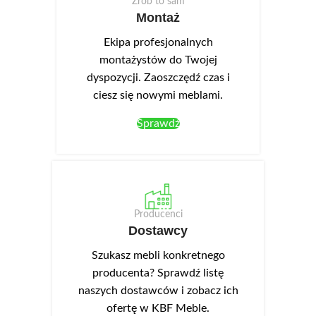
można dokupić kontener z 4
Zrób to sam
Montaż
szufladami oraz do szaf
dwudrzwiowych -spowalniacz
Ekipa profesjonalnych
drzwi laguna.
montażystów do Twojej
Szafa o
głębokości 62 cm
,
dyspozycji. Zaoszczędź czas i
dostępna w dwóch
ciesz się nowymi meblami.
wysokościach: 215 cm i 245 cm.
Sprawdź
Dostępne
szerokości:
100 cm
125 cm
150 cm
175 cm
Producenci
200 cm
Dostawcy
230 cm
Wybierz:
Szukasz mebli konkretnego
producenta? Sprawdź listę
naszych dostawców i zobacz ich
ofertę w KBF Meble.