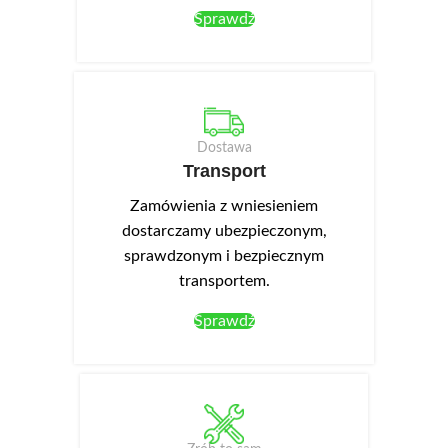
montaż łącznikami drewnianymi
Sprawdź
oraz śrubami i połączeniami
mimośrodowymi
prowadzenie na dolnych
regulowanych wózkach
łożyskowanych oraz górnych
Dostawa
prowadnikach aluminiowych
Transport
aluminiowy podwójny tor dolny
łączony z szafą klipsami
Zamówienia z wniesieniem
mocującymi oraz uniwersalny
dostarczamy ubezpieczonym,
górny mocowany śrubami
sprawdzonym i bezpiecznym
fronty wzmocnione profilami
transportem.
aluminiowymi ułatwiające
przesuwanie drzwi
Sprawdź
uchwyty metalowe, satynowe
pojemne wnętrze ułatwiające
przechowywanie.
Opcjonalnie, do szaf o
szerokości 200 cm i 230 cm,