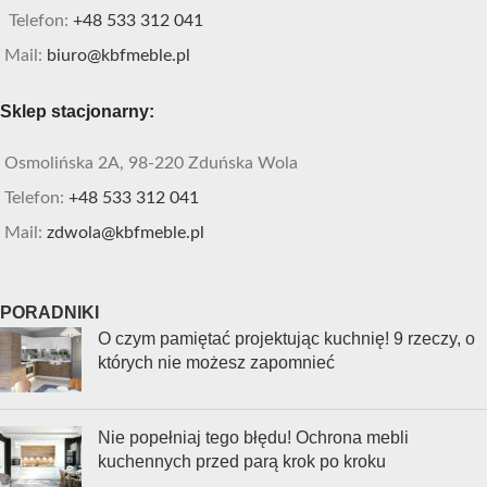
Telefon:
+48 533 312 041
Mail:
biuro@kbfmeble.pl
Sklep stacjonarny:
Osmolińska 2A, 98-220 Zduńska Wola
Telefon:
+48 533 312 041
Mail:
zdwola@kbfmeble.pl
PORADNIKI
O czym pamiętać projektując kuchnię! 9 rzeczy, o
których nie możesz zapomnieć
Nie popełniaj tego błędu! Ochrona mebli
kuchennych przed parą krok po kroku