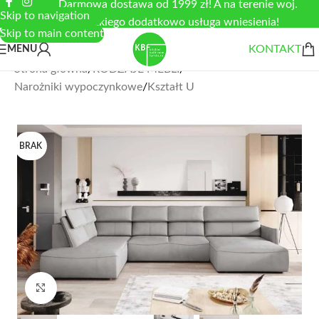
Darmowa dostawa od 1999 zł! A na terenie woj.
Skip to navigation
łódzkiego dodatkowo usługa wniesienia!
Skip to main content
KONTAKT
MENU
Strona główna
/
RODZAJE MEBLI
/
Narożniki wypoczynkowe
/
Kształt U
BRAK
Zobacz duże zdjęcie