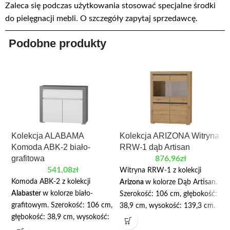
Zaleca się podczas użytkowania stosować specjalne środki
do pielęgnacji mebli. O szczegóły zapytaj sprzedawcę.
Podobne produkty
Kolekcja ALABAMA
Kolekcja ARIZONA Witryna
Komoda ABK-2 biało-
RRW-1 dąb Artisan
grafitowa
876,96
zł
541,08
zł
Witryna RRW-1 z kolekcji
Komoda ABK-2 z kolekcji
Arizona
w kolorze Dąb Artisan.
Alabaster
w kolorze biało-
Szerokość: 106 cm, głębokość:
grafitowym. Szerokość: 106 cm,
38,9 cm, wysokość: 139,3 cm.
głębokość: 38,9 cm, wysokość:
Witryna czterodrzwiowa. W
83,7 cm. Wyposażona została w
górnej, przeszklonej części są