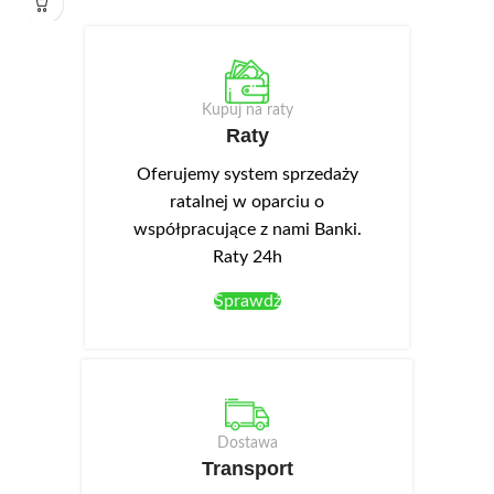
jedną, szeroką szufladę w górnej
dwie szklane półki. W dolnych
części oraz dwudrzwiową szafkę
szafkach półki z płyty. Korpus
wewnątrz której znajdują się
wykonany jest z wysokiej jakości
półki. Korpusy wykonane są z
płyty laminowanej o grubości 16
Kupuj na raty
wysokiej jakości płyty
mm. We frontach wykonano
Raty
laminowanej o zwiększonej
podchwyty ułatwiające
Oferujemy system sprzedaży
odporności na zarysowania.
otwieranie. Opcjonalnie można
Białe fronty posiadają matowe
dokupić oświetlenie LED NEO-
ratalnej w oparciu o
wykończenie powierzchni, na
13 w kolorze białym zimnym,
współpracujące z nami Banki.
której niewidoczne są odciski
montowane w wieńcu górnym.
Raty 24h
palców, dzięki temu są bardzo
Sprawdź
praktyczne w użytkowaniu.
Front ma również podchwyt
umożliwiający otwieranie drzwi.
Szuflada posiada ciche i stabilne
prowadnice kulkowe.
Opcjonalnie można dokupić
Dostawa
oświetlenie LED-NEO-13 w
Transport
kolorze białym zimnym, które