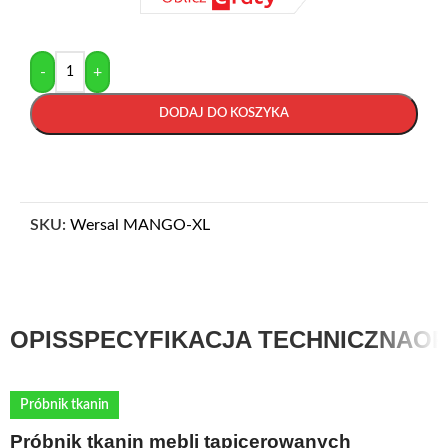
-
+
DODAJ DO KOSZYKA
SKU:
Wersal MANGO-XL
OPIS
SPECYFIKACJA TECHNICZNA
OP
Próbnik tkanin
Próbnik tkanin mebli tapicerowanych