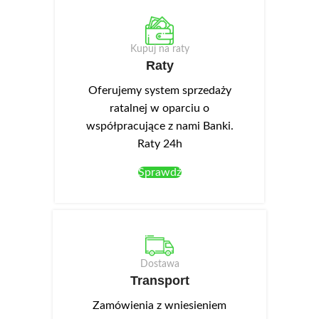
sprzęt audio-video, natomiast
audio-video, natomiast po
po prawej stronie znajdują się
prawej stronie znajduje się
dwie szafki. Korpus wykonany
zamykana szafka. Korpus
Kupuj na raty
jest z wysokiej jakości płyty
wykonany jest z wysokiej jakości
Raty
laminowanej o grubości 16 mm.
płyty laminowanej o grubości 16
We frontach wykonano
mm. We frontach wykonano
Oferujemy system sprzedaży
podchwyty ułatwiające
podchwyty ułatwiające
ratalnej w oparciu o
otwieranie. Opcjonalnie można
otwieranie. Opcjonalnie można
współpracujące z nami Banki.
dokupić oświetlenie LED NEO-
dokupić oświetlenie LED NEO-
Raty 24h
13 w kolorze białym zimnym,
13 w kolorze białym zimnym,
montowane w wieńcu górnym.
montowane w wieńcu górnym.
Sprawdź
Dostawa
Transport
Zamówienia z wniesieniem