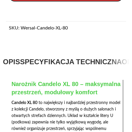
SKU:
Wersal-Candelo-XL-80
OPIS
SPECYFIKACJA TECHNICZNA
OP
Narożnik Candelo XL 80 – maksymalna
przestrzeń, modułowy komfort
Candelo XL 80
to największy i najbardziej przestronny model
z kolekcji Candelo, stworzony z myślą o dużych salonach i
otwartych strefach dziennych. Układ w kształcie litery U
(podkowa) zapewnia nie tylko wyjątkową wygodę, ale
również organizuje przestrzeń, sprzyjając wspólnemu