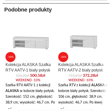
Podobne produkty
-10%
-10%
Kolekcja ALASKA Szafka
Kolekcja ALASKA Szafka
RTV AATV-1 biały połysk
RTV AATV-2 biały połysk
500,58
zł
372,28
zł
556,20
zł
413,64
zł
WEEKEND -10%
WEEKEND -10%
Szafka RTV AATV-1 z kolekcji
Szafka RTV z kolekcji
ALASKA
w
ALASKA
w kolorze biały połysk.
kolorze biały połysk. Szerokość:
Szerokość: 152 cm, głębokość:
106 cm, głębokość: 38,9 cm,
38,9 cm, wysokość: 46,7 cm. Po
wysokość: 46,7 cm. Po lewej
lewej stronie otwarta półka na
stronie otwarta półka na sprzęt