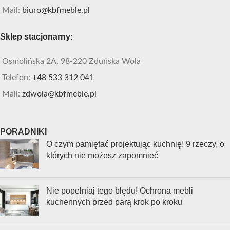
Mail:
biuro@kbfmeble.pl
Sklep stacjonarny:
Osmolińska 2A, 98-220 Zduńska Wola
Telefon:
+48 533 312 041
Mail:
zdwola@kbfmeble.pl
PORADNIKI
O czym pamiętać projektując kuchnię! 9 rzeczy, o
których nie możesz zapomnieć
Nie popełniaj tego błędu! Ochrona mebli
kuchennych przed parą krok po kroku