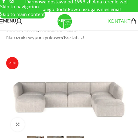
Darmowa dostawa od 1999 zł! A na terenie woj.
Skip to navigation
łódzkiego dodatkowo usługa wniesienia!
Skip to main content
KONTAKT
MENU
Strona główna
/
RODZAJE MEBLI
/
Narożniki wypoczynkowe
/
Kształt U
-10%
Zobacz duże zdjęcie