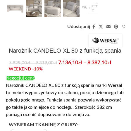
Udostępnij
Narożnik CANDELO XL 80 z funkcją spania
7.136,10
zł
–
8.387,10
zł
7.929,00
zł
–
9.319,00
zł
WEEKEND -10%
Negocjuj cenę
Narożnik CANDELO XL 80 z funkcją spania marki Wersal
to mebel wypoczynkowy do salonu, pokoju dziennego lub
pokoju gościnnego. Funkcja spania pozwala wykorzystać
go także jako miejsce do noclegu. Szerokość 382 cm
pomaga ocenić dopasowanie do wnętrza.
WYBIERAM TKANINĘ Z GRUPY: