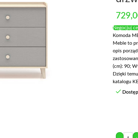
729,
Negocjuj c
Komoda MEV
Meble to pr
opis porząd
zastosowan
(cm): 90; W
Dzięki temu
katalogu KB
Dostę