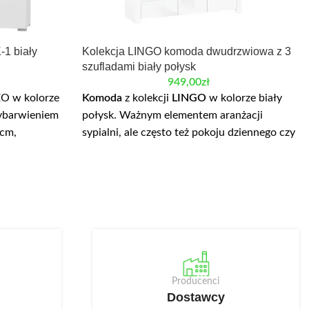
1 biały
Kolekcja LINGO komoda dwudrzwiowa z 3
szufladami biały połysk
949,00
zł
O w kolorze
Komoda
z kolekcji
LINGO
w kolorze biały
wybarwieniem
połysk. Ważnym elementem aranżacji
 cm,
sypialni, ale często też pokoju dziennego czy
: 81,9 cm.
jadalni jest oczywiście komoda. Ta z kolekcji
półkami.
Lingo jest bardzo elegancka, a jasny kolor
ej jakości
rozświetla pomieszczenie. W
szufladach
ch z płyta
zmieszczą się dokumenty lub bielizna. Dużo
konano
miejsca do wykorzystania dają też
ranie. Do
zamykane półki
.
 jest
Szerokość: 156 cm, wysokość: 84 cm,
 LED NEO-8, w
głębokość: 41 cm.
Producenci
towanego w
Dostawcy
blat: płyta meblowa laminowana, obrzeże