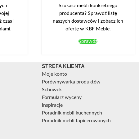
ABS
nych
Szukasz mebli konkretnego
front: płyta MDF oklejona folią PCV wysoki
ojej
producenta? Sprawdź listę
połysk
 czas i
naszych dostawców i zobacz ich
korpus: płyta meblowa laminowana,
blami.
ofertę w KBF Meble.
obrzeże ABS
Sprawdź
szuflady: prowadnice kulkowe, pełen
wysuw
dopuszczalne obciążenie półek: 5 kg
STREFA KLIENTA
MEBEL DO SAMODZIELNEGO MONTAŻU
Moje konto
Czas realizacji może się wydłużyć w
Porównywarka produktów
przypadku braku potrzebnych elementów
Schowek
na magazynie.
Formularz wyceny
Inspiracje
Poradnik mebli kuchennych
Poradnik mebli tapicerowanych