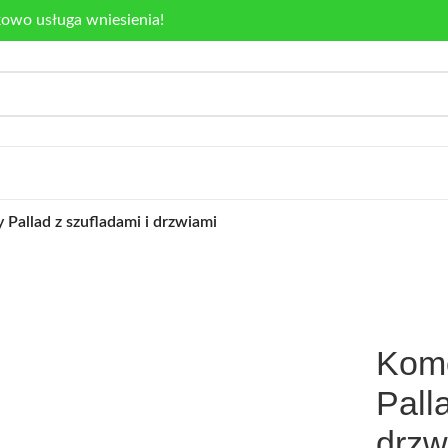
kowo usługa wniesienia!
allad z szufladami i drzwiami
Kom
Pall
drzw