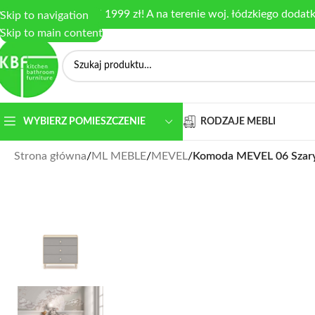
armowa dostawa od 1999 zł! A na terenie woj. łódzkiego dodat
Skip to navigation
Skip to main content
RODZAJE MEBLI
WYBIERZ POMIESZCZENIE
Strona główna
/
ML MEBLE
/
MEVEL
/
Komoda MEVEL 06 Szary P