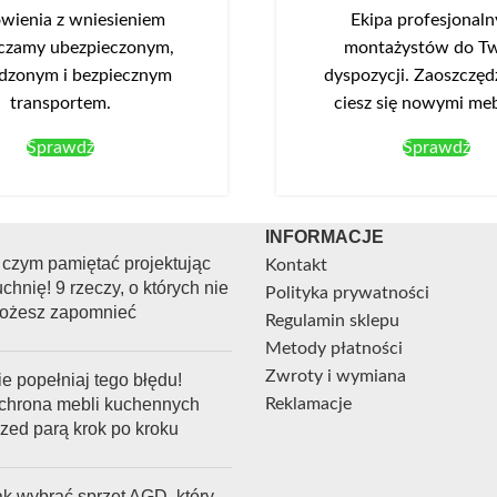
ienia z wniesieniem
Ekipa profesjonal
czamy ubezpieczonym,
montażystów do Tw
dzonym i bezpiecznym
dyspozycji. Zaoszczędź
transportem.
ciesz się nowymi me
Sprawdź
Sprawdź
INFORMACJE
 czym pamiętać projektując
Kontakt
chnię! 9 rzeczy, o których nie
Polityka prywatności
ożesz zapomnieć
Regulamin sklepu
Metody płatności
Zwroty i wymiana
e popełniaj tego błędu!
chrona mebli kuchennych
Reklamacje
rzed parą krok po kroku
ak wybrać sprzęt AGD, który