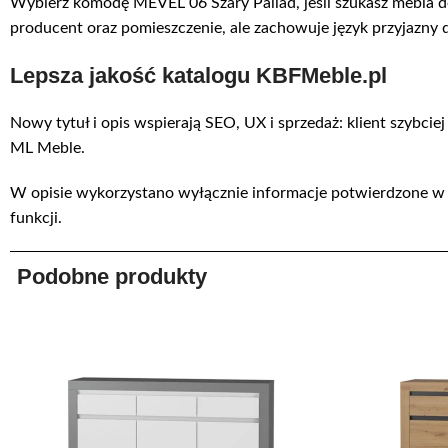
Wybierz komodę MEVEL 06 Szary Pallad, jeśli szukasz mebla do 
producent oraz pomieszczenie, ale zachowuje język przyjazny 
Lepsza jakość katalogu KBFMeble.pl
Nowy tytuł i opis wspierają SEO, UX i sprzedaż: klient szybci
ML Meble.
W opisie wykorzystano wyłącznie informacje potwierdzone w
funkcji.
Podobne produkty