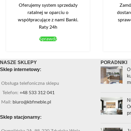
Oferujemy system sprzedaży
Zamów
otwieranie drzwi. Szuflady posiadają ciche i
ratalnej w oparciu o
dostar
stabilne prowadnice kulkowe. Opcjonalnie
współpracujące z nami Banki.
spraw
można dokupić oświetlenie LED-NEO-13 w
Raty 24h
kolorze białym zimnym, które montuje się w
wieńcu górnym.
Sprawdź
NASZE SKLEPY
PORADNIKI
Sklep internetowy:
O
ku
m
Obsługa telefoniczna sklepu
Telefon:
+48 533 312 041
Ni
Mail:
biuro@kbfmeble.pl
O
p
Sklep stacjonarny:
J