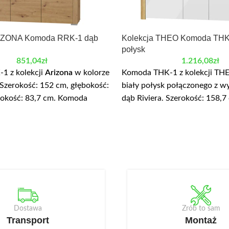
RIZONA Komoda RRK-1 dąb
Kolekcja THEO Komoda THK-
połysk
851,04
zł
1.216,08
zł
1 z kolekcji
Arizona
w kolorze
Komoda THK-1 z kolekcji THE
 Szerokość: 152 cm, głębokość:
biały połysk połączonego z 
sokość: 83,7 cm. Komoda
dąb Riviera. Szerokość: 158,7
zuflady i trzy szafki z półką.
głębokość: 42,8 cm, wysokość
any jest z wysokiej jakości
Komoda posiada trzy szafki z 
wanej o grubości 16 mm. We
Korpus wykonany jest z wysoki
konano podchwyty ułatwiające
płyty laminowanej. We fronta
Opcjonalnie można dokupić
MDF oklejonej folią PVC, wy
LED NEO-13 w kolorze białym
podchwyty ułatwiające otwie
towane w wieńcu górnym.
komody, opcjonalnie dostępne
oświetlenie w postaci paska
Dostawa
Zrób to sam
kolorze białym ciepłym, mon
Transport
Montaż
wieńcu górnym.