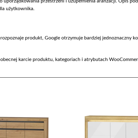
uporządkowania przestrzeni i uzupełnienia aranżacji. Opis podk
dla użytkownika.
ej rozpoznaje produkt, Google otrzymuje bardziej jednoznaczny 
 obecnej karcie produktu, kategoriach i atrybutach WooComme