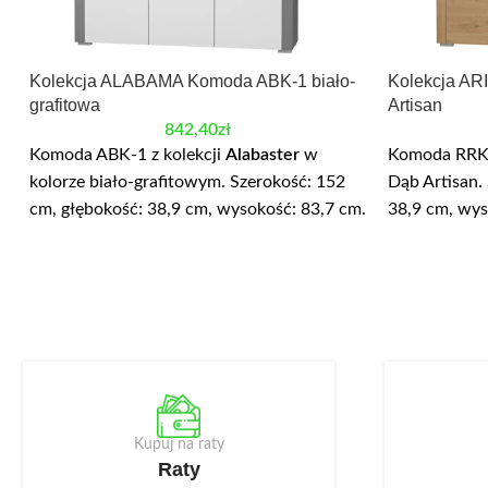
Kolekcja ALABAMA Komoda ABK-1 biało-
Kolekcja A
grafitowa
Artisan
842,40
zł
Komoda ABK-1 z kolekcji
Alabaster
w
Komoda RRK-
kolorze biało-grafitowym. Szerokość: 152
Dąb Artisan.
cm, głębokość: 38,9 cm, wysokość: 83,7 cm.
38,9 cm, wy
Wyposażona została w trzy szuflady w
posiada trzy s
górnej części oraz trzy szafki, wewnątrz
Korpus wykon
których znajdują się półki. Korpusy
płyty lamino
wykonane są z wysokiej jakości płyty
frontach wy
laminowanej o zwiększonej odporności na
otwieranie. 
zarysowania. Białe fronty posiadają matowe
oświetlenie 
wykończenie powierzchni, na której
zimnym, mon
niewidoczne są odciski palców, dzięki temu
Kupuj na raty
są bardzo praktyczne w użytkowaniu. Front
Raty
ma również podchwyt umożliwiający