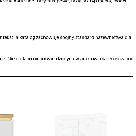
reśla naturalne frazy zakupowe, takie jak typ mebla, model,
kontekst, a katalog zachowuje spójny standard nazewnictwa dla
rce. Nie dodano niepotwierdzonych wymiarów, materiałów ani