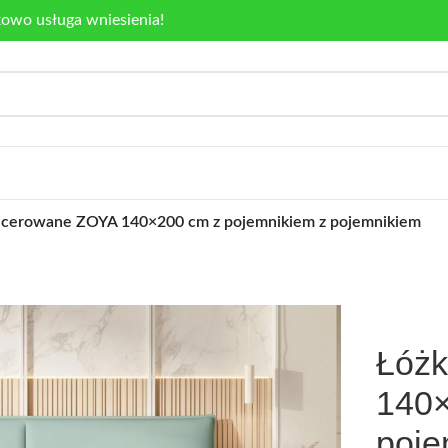
kowo usługa wniesienia!
icerowane ZOYA 140×200 cm z pojemnikiem z pojemnikiem
Łóżk
140×
poje