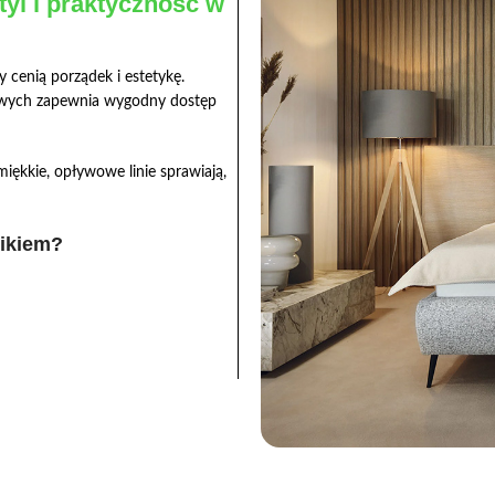
yl i praktyczność w
 cenią porządek i estetykę.
owych zapewnia wygodny dostęp
iękkie, opływowe linie sprawiają,
ikiem?