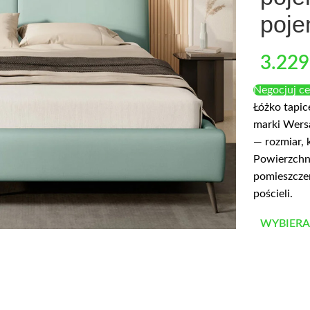
poje
3.229
Negocjuj c
Łóżko tapi
marki Wersa
— rozmiar, 
Powierzchn
pomieszcze
pościeli.
WYBIERA