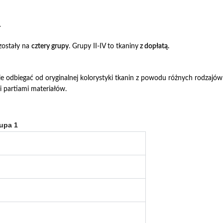
L
zostały na
cztery grupy
. Grupy II-IV to tkaniny
z dopłatą.
 odbiegać od oryginalnej kolorystyki tkanin z powodu różnych rodzajów
 partiami materiałów.
rupa 1