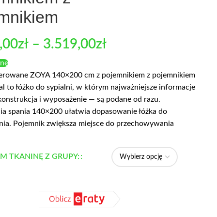
mnikiem
,00
zł
–
3.519,00
zł
enę
cerowane ZOYA 140×200 cm z pojemnikiem z pojemnikiem
l to łóżko do sypialni, w którym najważniejsze informacje
konstrukcja i wyposażenie — są podane od razu.
ia spania 140×200 ułatwia dopasowanie łóżka do
nia. Pojemnik zwiększa miejsce do przechowywania
M TKANINĘ Z GRUPY: