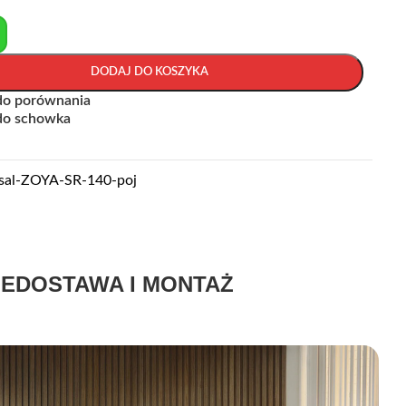
+
DODAJ DO KOSZYKA
do porównania
do schowka
sal-ZOYA-SR-140-poj
IE
DOSTAWA I MONTAŻ