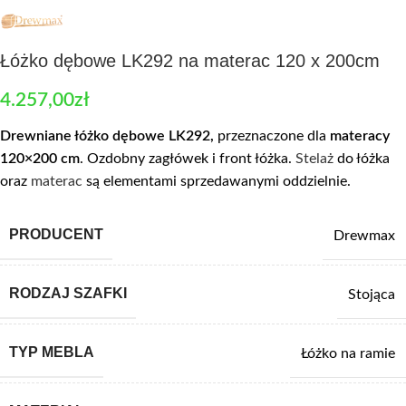
Łóżko dębowe LK292 na materac 120 x 200cm
4.257,00
zł
Drewniane łóżko dębowe
LK292,
przeznaczone dla
materacy
120×200 cm
. Ozdobny zagłówek i front łóżka.
Stelaż
do łóżka
oraz
materac
są elementami sprzedawanymi oddzielnie.
PRODUCENT
Drewmax
RODZAJ SZAFKI
Stojąca
TYP MEBLA
Łóżko na ramie