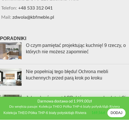
Telefon:
+48 533 312 041
Mail:
zdwola@kbfmeble.pl
PORADNIKI
O czym pamiętać projektując kuchnię! 9 rzeczy, o
których nie możesz zapomnieć
Nie popełniaj tego błędu! Ochrona mebli
kuchennych przed parą krok po kroku
Jak wybrać sprzęt AGD, który naprawdę ułatwi Ci
Darmowa dostawa od 1.999,00zł
życie w kuchni?
Do wnętrza pasuje: Kolekcja THEO Półka THP-6 biały połysk/dąb Riviera
Kolekcja THEO Półka THP-6 biały połysk/dąb Riviera
DODAJ
169,56
zł
INFORMACJE
Kontakt