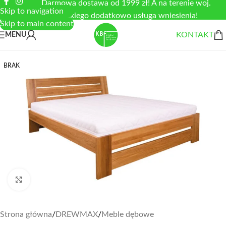
Darmowa dostawa od 1999 zł! A na terenie woj.
Skip to navigation
łódzkiego dodatkowo usługa wniesienia!
Skip to main content
KONTAKT
MENU
BRAK
Zobacz duże zdjęcie
Strona główna
/
DREWMAX
/
Meble dębowe