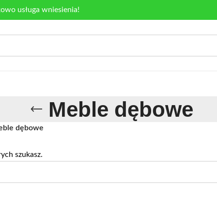
kowo usługa wniesienia!
Meble dębowe
ble dębowe
rych szukasz.