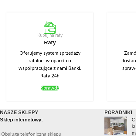
Kupuj na raty
Raty
Oferujemy system sprzedaży
Zamów
ratalnej w oparciu o
dostar
współpracujące z nami Banki.
spraw
Raty 24h
Sprawdź
NASZE SKLEPY
PORADNIKI
Sklep internetowy:
O
ku
m
Obsługa telefoniczna sklepu