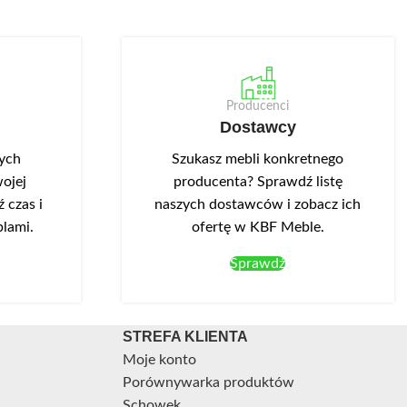
Producenci
Dostawcy
nych
Szukasz mebli konkretnego
ojej
producenta? Sprawdź listę
 czas i
naszych dostawców i zobacz ich
blami.
ofertę w KBF Meble.
Sprawdź
STREFA KLIENTA
Moje konto
Porównywarka produktów
Schowek