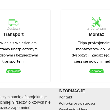
Dostawa
Zrób to sam
Transport
Montaż
ienia z wniesieniem
Ekipa profesjonal
czamy ubezpieczonym,
montażystów do Tw
dzonym i bezpiecznym
dyspozycji. Zaoszczędź
transportem.
ciesz się nowymi me
Sprawdź
Sprawdź
INFORMACJE
 czym pamiętać projektując
Kontakt
chnię! 9 rzeczy, o których nie
Polityka prywatności
ożesz zapomnieć
Regulamin sklepu