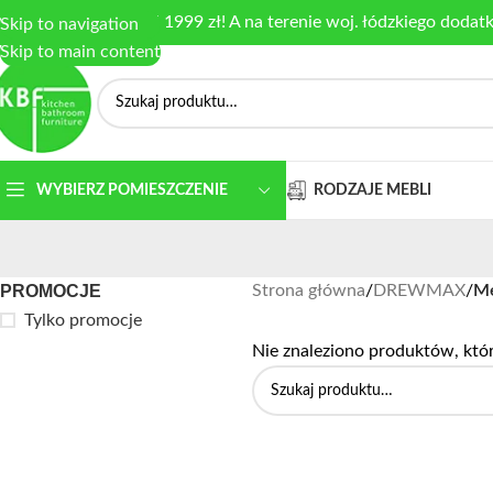
armowa dostawa od 1999 zł! A na terenie woj. łódzkiego dodat
Skip to navigation
Skip to main content
RODZAJE MEBLI
WYBIERZ POMIESZCZENIE
PROMOCJE
Strona główna
/
DREWMAX
/
Me
Tylko promocje
Nie znaleziono produktów, któ