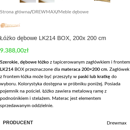
Strona główna
/
DREWMAX
/
Meble dębowe
Łóżko dębowe LK214 BOX, 200x 200 cm
9.388,00
zł
Szerokie, dębowe łóżko
z tapicerowanym zagłówkiem i frontem
LK214
BOX przeznaczone dla
materaca 200×200 cm
. Zagłówek
z frontem łóżka może być przeszyty w
paski lub kratkę
do
wyboru. Kolorystyka dostępna w próbniku poniżej. Posiada
pojemnik na pościel. Łóżko zawiera metalową ramę z
podnośnikiem i stelażem. Materac jest elementem
sprzedawanym oddzielnie.
PRODUCENT
Drewmax