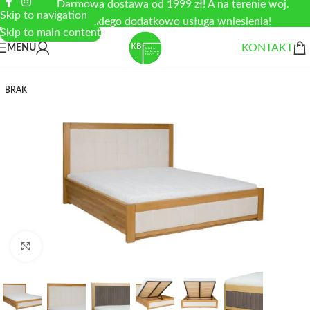
Darmowa dostawa od 1999 zł! A na terenie woj.
Skip to navigation
łódzkiego dodatkowo usługa wniesienia!
Skip to main content
KONTAKT
MENU
BRAK
Zobacz duże zdjęcie