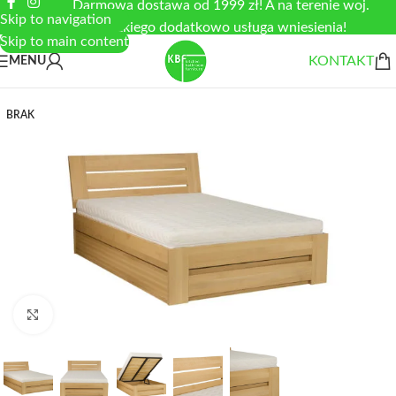
Darmowa dostawa od 1999 zł! A na terenie woj.
Skip to navigation
łódzkiego dodatkowo usługa wniesienia!
Skip to main content
KONTAKT
MENU
BRAK
Zobacz duże zdjęcie