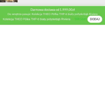
INFORMACJE
Darmowa dostawa od 1.999,00zł
Do wnętrza pasuje: Kolekcja THEO Półka THP-6 biały połysk/dąb Riviera
Kontakt
Kolekcja THEO Półka THP-6 biały połysk/dąb Riviera
DODAJ
169,56
zł
Polityka prywatności
Regulamin sklepu
Metody płatności
Zwroty i wymiana
Reklamacje
STREFA KLIENTA
Moje konto
Porównywarka produktów
Schowek
Formularz wyceny
Inspiracje
Poradnik mebli kuchennych
Poradnik mebli tapicerowanych
KBF Meble
2022 Wszekie prawa zastrzeżone. STRONA SZYTA NA MIARĘ
-