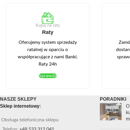
Kupuj na raty
Raty
Oferujemy system sprzedaży
Zamów
ratalnej w oparciu o
dostar
współpracujące z nami Banki.
spraw
Raty 24h
Sprawdź
NASZE SKLEPY
PORADNIKI
Sklep internetowy:
O
ku
m
Obsługa telefoniczna sklepu
Telefon:
+48 533 312 041