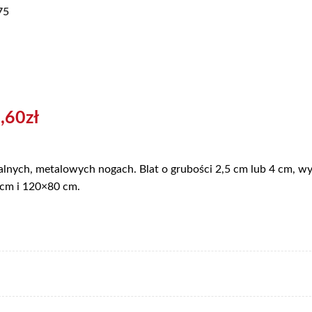
75
,60
zł
nalnych, metalowych nogach. Blat o grubości 2,5 cm lub 4 cm, w
 cm i 120×80 cm.