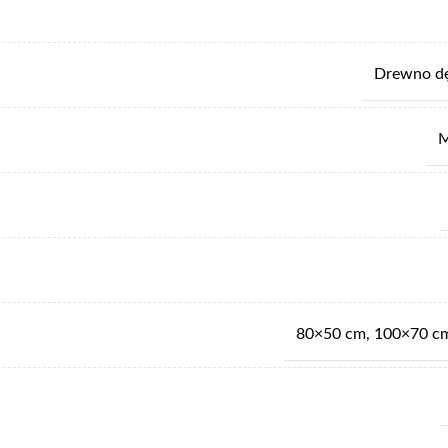
Drewno d
M
80×50 cm
,
100×70 c