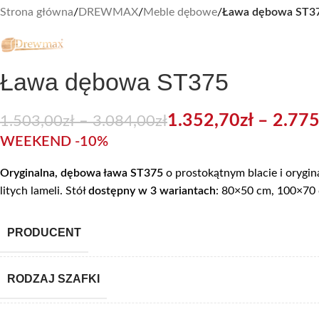
Strona główna
/
DREWMAX
/
Meble dębowe
/
Ława dębowa ST3
Ława dębowa ST375
1.352,70
zł
–
2.775
1.503,00
zł
–
3.084,00
zł
WEEKEND -10%
Oryginalna,
dębowa ława ST375
o prostokątnym blacie i orygi
litych lameli. Stół
dostępny w 3 wariantach
: 80×50 cm, 100×70
PRODUCENT
RODZAJ SZAFKI