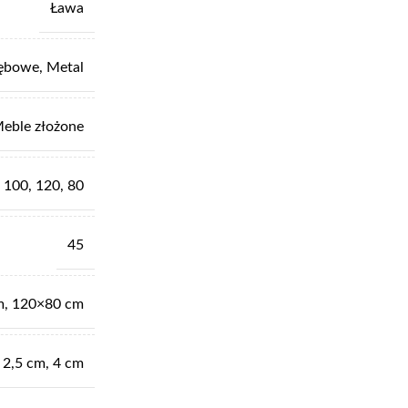
Ława
ębowe
,
Metal
eble złożone
100
,
120
,
80
45
m
,
120×80 cm
2,5 cm
,
4 cm