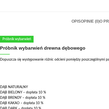
OPIS
OPINIE (0)
O P
Próbnik wybarwień
Próbnik wybarwień drewna dębowego
Dopuszcza się występowanie różnic odcieni pomiędzy poszczególnymi pa
DĄB NATURALNY
DĄB BIELONY – dopłata 10 %
DĄB BRENDY – dopłata 10 %
DĄB KAKAO – dopłata 10 %
DĄB DARK – dopłata 10 %