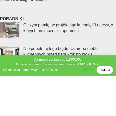
PORADNIKI
O czym pamiętać projektując kuchnię! 9 rzeczy, o
których nie możesz zapomnieć
Nie popełniaj tego błędu! Ochrona mebli
kuchennych przed parą krok po kroku
Darmowa dostawa od 1.999,00zł
Do wnętrza pasuje: System szaf modułowych EMY półki 3x90
System szaf modułowych EMY półki 3x90
DODAJ
159,00
zł
Jak wybrać sprzęt AGD, który naprawdę ułatwi Ci
życie w kuchni?
INFORMACJE
Kontakt
Polityka prywatności
Regulamin sklepu