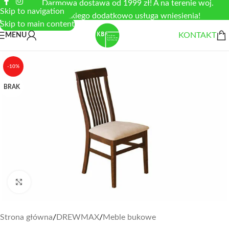
Darmowa dostawa od 1999 zł! A na terenie woj.
Skip to navigation
łódzkiego dodatkowo usługa wniesienia!
Skip to main content
KONTAKT
MENU
-10%
BRAK
Zobacz duże zdjęcie
Strona główna
/
DREWMAX
/
Meble bukowe