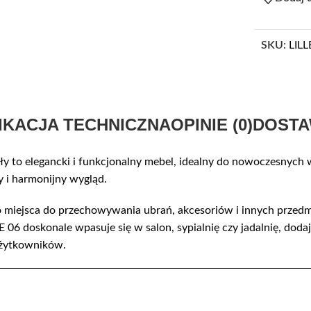
SKU:
LILL
IKACJA TECHNICZNA
OPINIE (0)
DOSTA
y to elegancki i funkcjonalny mebel, idealny do nowoczesnych 
y i harmonijny wygląd.
o miejsca do przechowywania ubrań, akcesoriów i innych przedmi
 06 doskonale wpasuje się w salon, sypialnię czy jadalnię, dod
 użytkowników.