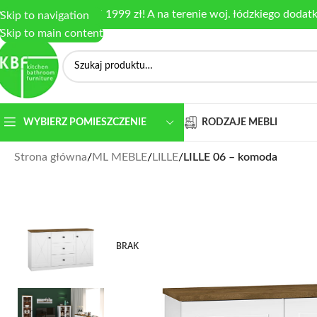
armowa dostawa od 1999 zł! A na terenie woj. łódzkiego dodat
Skip to navigation
Skip to main content
RODZAJE MEBLI
WYBIERZ POMIESZCZENIE
Strona główna
/
ML MEBLE
/
LILLE
/
LILLE 06 – komoda
BRAK