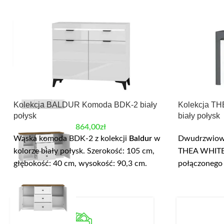
Kolekcja BALDUR Komoda BDK-2 biały
Kolekcja T
połysk
biały połysk
864,00
zł
Wąska komoda BDK-2 z kolekcji
Baldur
w
Dwudrzwiowa
kolorze biały połysk. Szerokość: 105 cm,
THEA WHIT
głębokość: 40 cm, wysokość: 90,3 cm.
połączonego
Wyposażona została w dwie szuflady w
Szerokość: 1
górnej części oraz dwie szafki, wewnątrz
wysokość: 81
których znajdują się półki. Korpus
z trzema pół
wykonany z płyty laminowanej, fronty z
wysokiej jak