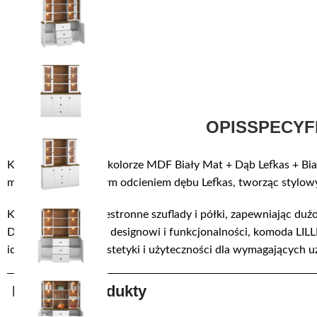
OPIS
SPECYF
Komoda LILLE 06 w kolorze MDF Biały Mat + Dąb Lefkas + Biał
matową biel z ciepłym odcieniem dębu Lefkas, tworząc stylow
Komoda oferuje przestronne szuflady i półki, zapewniając duż
Dzięki eleganckiemu designowi i funkcjonalności, komoda LILLE
idealne połączenie estetyki i użyteczności dla wymagających
Podobne produkty