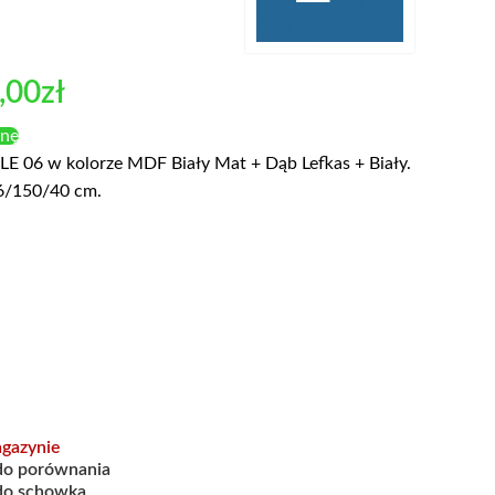
,00
zł
enę
LE 06 w kolorze MDF Biały Mat + Dąb Lefkas + Biały.
6/150/40 cm.
gazynie
do porównania
do schowka