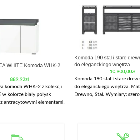
Komoda 190 stal i stare dre
do eleganckiego wnętrza
HEA WHITE Komoda WHK-2
10.900,00
zł
Komoda 190 stal i stare dre
889,92
zł
 komoda WHK-2 z kolekcji
do eleganckiego wnętrza. Mate
E
w kolorze biały połysk
Drewno, Stal. Wymiary: szero
 z antracytowymi elementami.
wysokość: 95 cm. KOMODA 19
02 cm, głębokość: 42,8 cm,
udany duet – w komodzie mo
,9 cm. Komoda posiada szafki
przechowywać rzeczy, które 
kami. Korpus wykonany jest z
niezbędne i dostępne od ręki, 
ości płyty laminowanej. We
zjawiskowej stylistyce sameg