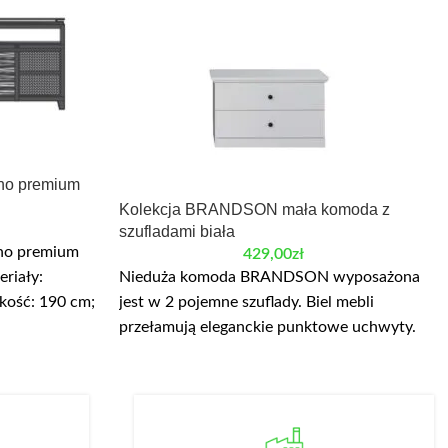
wno premium
Kolekcja BRANDSON mała komoda z
szufladami biała
wno premium
429,00
zł
riały:
Nieduża komoda BRANDSON wyposażona
kość: 190 cm;
jest w 2 pojemne szuflady. Biel mebli
0 i salon to
przełamują eleganckie punktowe uchwyty.
żna
Fronty wykonane są z płyty MDF. Korpusy i
są w domu
blaty dodatkowo zostały wykonane z
a dzięki
pogrubionej płyty laminowanej.
o mebla
Szerokość: 81 cm, wysokość 49 cm,