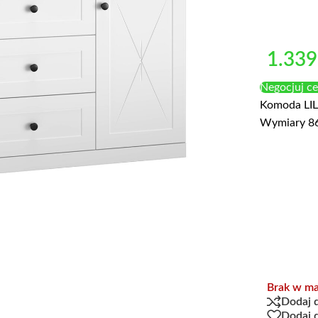
1.339
Negocjuj c
Komoda LIL
Wymiary 8
Brak w ma
Dodaj 
Dodaj 