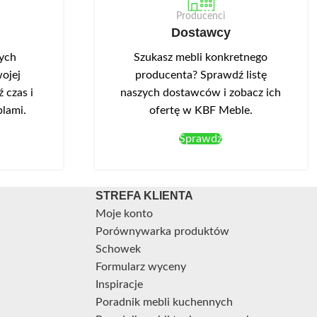
za.
głębokość 41 cm.
Producenci
Dostawcy
MEBEL DO SAMODZIELNEGO MONTAŻU
nych
Szukasz mebli konkretnego
ojej
producenta? Sprawdź listę
 czas i
naszych dostawców i zobacz ich
blami.
ofertę w KBF Meble.
Sprawdź
STREFA KLIENTA
Moje konto
Porównywarka produktów
Schowek
Formularz wyceny
Inspiracje
Poradnik mebli kuchennych