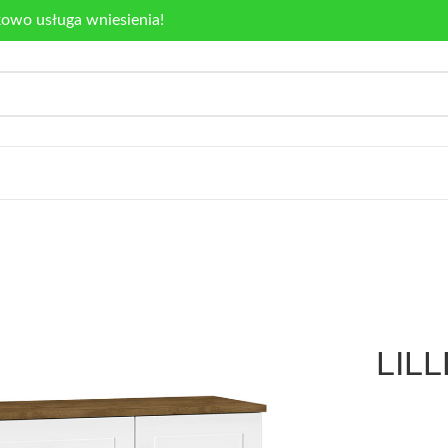
kowo usługa wniesienia!
LILL