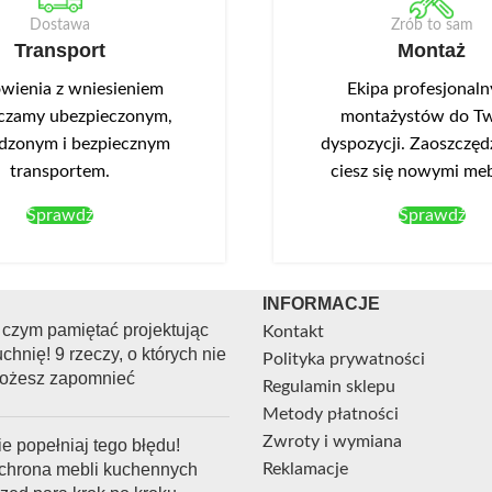
łyta MDF oklejonej folią PVC,
podkreśla się charakter wnętr
Dostawa
Zrób to sam
dchwyty ułatwiające
Transport
Montaż
Opcjonalnie można dokupić
LED NEO-13 w kolorze białym
ienia z wniesieniem
Ekipa profesjonal
towane w wieńcu górnym.
czamy ubezpieczonym,
montażystów do Tw
dzonym i bezpiecznym
dyspozycji. Zaoszczędź
transportem.
ciesz się nowymi me
Sprawdź
Sprawdź
INFORMACJE
 czym pamiętać projektując
Kontakt
chnię! 9 rzeczy, o których nie
Polityka prywatności
ożesz zapomnieć
Regulamin sklepu
Metody płatności
Zwroty i wymiana
e popełniaj tego błędu!
chrona mebli kuchennych
Reklamacje