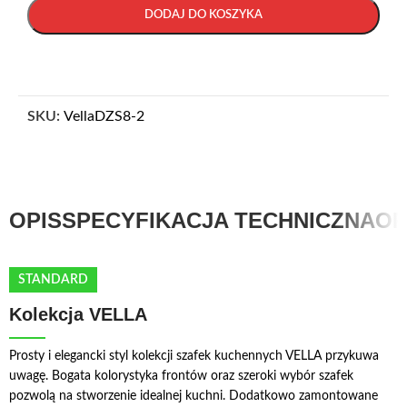
DODAJ DO KOSZYKA
SKU:
VellaDZS8-2
OPIS
SPECYFIKACJA TECHNICZNA
OP
STANDARD
Kolekcja VELLA
Prosty i elegancki styl kolekcji szafek kuchennych VELLA przykuwa
uwagę. Bogata kolorystyka frontów oraz szeroki wybór szafek
pozwolą na stworzenie idealnej kuchni. Dodatkowo zamontowane