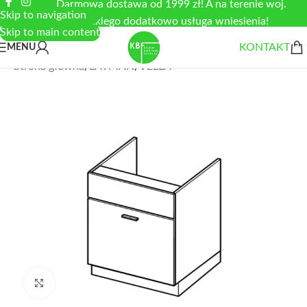
Darmowa dostawa od 1999 zł! A na terenie woj.
Skip to navigation
łódzkiego dodatkowo usługa wniesienia!
Skip to main content
KONTAKT
MENU
Strona główna
/
LAYMAN
/
VELLA
Zobacz duże zdjęcie