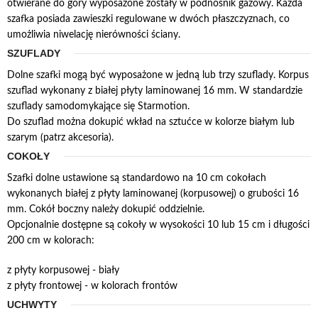
otwierane do góry wyposażone zostały w podnośnik gazowy. Każda
szafka posiada zawieszki regulowane w dwóch płaszczyznach, co
umożliwia niwelację nierówności ściany.
SZUFLADY
Dolne szafki mogą być wyposażone w jedną lub trzy szuflady. Korpus
szuflad wykonany z białej płyty laminowanej 16 mm. W standardzie
szuflady samodomykające się Starmotion.
Do szuflad można dokupić wkład na sztućce w kolorze białym lub
szarym (patrz akcesoria).
COKOŁY
Szafki dolne ustawione są standardowo na 10 cm cokołach
wykonanych białej z płyty laminowanej (korpusowej) o grubości 16
mm. Cokół boczny należy dokupić oddzielnie.
Opcjonalnie dostępne są cokoły w wysokości 10 lub 15 cm i długości
200 cm w kolorach:
z płyty korpusowej - biały
z płyty frontowej - w kolorach frontów
UCHWYTY