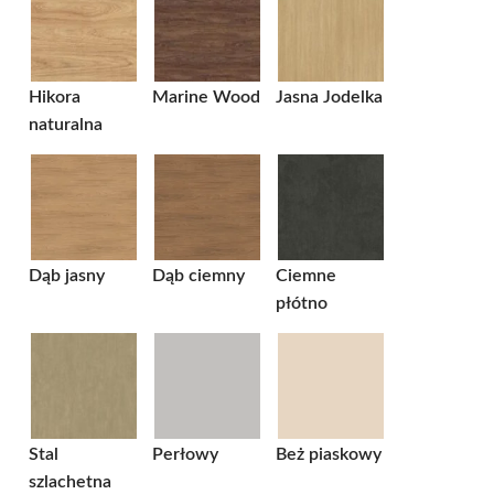
Hikora
Marine Wood
Jasna Jodelka
naturalna
Dąb jasny
Dąb ciemny
Ciemne
płótno
Stal
Perłowy
Beż piaskowy
szlachetna