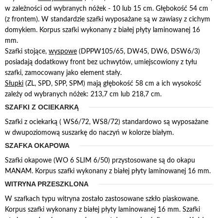
w zależności od wybranych nóżek - 10 lub 15 cm. Głębokość 54 cm
(z frontem). W standardzie szafki wyposażane są w zawiasy z cichym
domykiem. Korpus szafki wykonany z białej płyty laminowanej 16
mm.
Szafki stojące,
wyspowe
(DPPW105/65, DW45, DW6, DSW6/3)
posiadają dodatkowy front bez uchwytów, umiejscowiony z tyłu
szafki, zamocowany jako element stały.
Słupki
(ZL, SPD, SPP, SPM) mają głębokość 58 cm a ich wysokość
zależy od wybranych nóżek: 213,7 cm lub 218,7 cm.
SZAFKI Z OCIEKARKĄ
Szafki z ociekarką ( WS6/72, WS8/72) standardowo są wyposażane
w dwupoziomową suszarkę do naczyń w kolorze białym.
SZAFKA OKAPOWA
Szafki okapowe (WO 6 SLIM 6/50) przystosowane są do okapu
MANAM. Korpus szafki wykonany z białej płyty laminowanej 16 mm.
WITRYNA PRZESZKLONA
W szafkach typu witryna zostało zastosowane szkło piaskowane.
Korpus szafki wykonany z białej płyty laminowanej 16 mm. Szafki