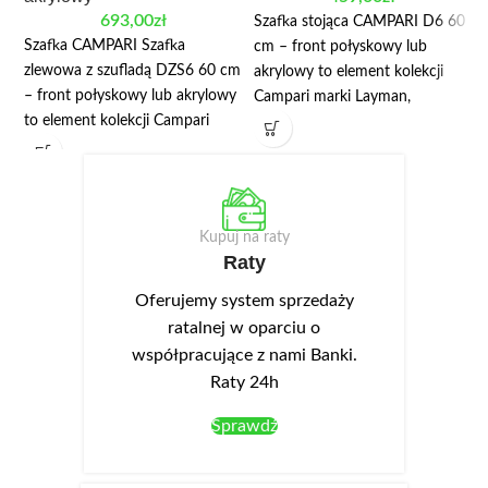
693,00
zł
Szafka stojąca CAMPARI D6 60
Szafka CAMPARI Szafka
cm – front połyskowy lub
zlewowa z szufladą DZS6 60 cm
akrylowy to element kolekcji
– front połyskowy lub akrylowy
Campari marki Layman,
to element kolekcji Campari
przeznaczony do modułowej
marki Layman, przeznaczony do
zabudowy kuchni. Najważniejsze
modułowej zabudowy kuchni.
wymiary: szerokość 60 cm,
Najważniejsze wymiary:
wysokość 82/87 cm. W danych
szerokość 60 cm, wysokość
produktu wskazano: płyta
Kupuj na raty
82/87 cm. W danych produktu
laminowana, front akrylowy.
Raty
wskazano: płyta laminowana,
Duża, jednodrzwiowa szafka
front akrylowy. Szafka zlewowa
stojąca D6 jest elementem
Oferujemy system sprzedaży
z dużą szufladą z pełnym
kolekcji Campari.
ratalnej w oparciu o
wysuwem DZS6.
współpracujące z nami Banki.
Raty 24h
Sprawdź