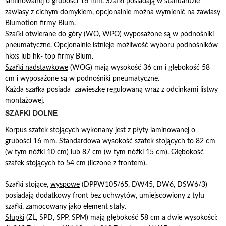
laminowanej o grubości 16 mm. Szafki posiadają w standardzie
zawiasy z cichym domykiem, opcjonalnie można wymienić na zawiasy
Blumotion firmy Blum.
Szafki otwierane do góry
(WO, WPO) wyposażone są w podnośniki
pneumatyczne. Opcjonalnie istnieje możliwość wyboru podnośników
hkxs lub hk- top firmy Blum.
Szafki nadstawkowe
(WOG) mają wysokość 36 cm i głębokość 58
cm i wyposażone są w podnośniki pneumatyczne.
Każda szafka posiada zawieszkę regulowaną wraz z odcinkami listwy
montażowej.
SZAFKI DOLNE
Korpus
szafek stojących
wykonany jest z płyty laminowanej o
grubości 16 mm. Standardowa wysokość szafek stojących to 82 cm
(w tym nóżki 10 cm) lub 87 cm (w tym nóżki 15 cm). Głębokość
szafek stojących to 54 cm (liczone z frontem).
Szafki stojące,
wyspowe
(DPPW105/65, DW45, DW6, DSW6/3)
posiadają dodatkowy front bez uchwytów, umiejscowiony z tyłu
szafki, zamocowany jako element stały.
Słupki
(ZL, SPD, SPP, SPM) mają głębokość 58 cm a dwie wysokości: