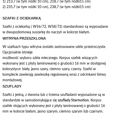
1) 213,7 (w tym nóżki 10 cm), 218,7 (w tym nóżki15 cm)
2) 235,7 (w tym nóżki 10 cm), 238,7 (w tym nóżki15 cm)
SZAFKI Z OCIEKARKĄ
Szafki z ociekarką ( WS6/72, WS8/72) standardowo są wyposażane
w dwupoziomową suszarkę do naczyń w kolorze białym.
WITRYNA PRZESZKLONA
W szafkach typu witryna zostało zastosowane szkło przezroczyste.
Opcjonalnie istnieje
możliwość wyboru szkła mlecznego. Korpus szafek wiszących
wykonany jest z płyty laminowanej o grubości 16 mm w dostępnej
kolorystyce: biały, jasno szary, ciemno szary, czarny. Szafki w
komplecie zawierają zawieszkę regulowaną wraz z odcinkami listwy
montażowej.
SZUFLADY
Szafki z jedną, z dwoma lub z trzema szufladami wyposażone są w
standardzie w samodomykające się
szuflady Starmotion.
Korpus
szafek stojących wykonany jest z płyty laminowanej o grubości 16
mm w kolorze białym, jasno szarym, ciemno szarym lub czarnym.