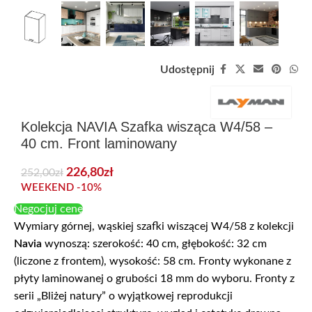
Udostępnij
Kolekcja NAVIA Szafka wisząca W4/58 –
40 cm. Front laminowany
226,80
zł
252,00
zł
WEEKEND -10%
Negocjuj cenę
Wymiary górnej, wąskiej szafki wiszącej W4/58 z kolekcji
Navia
wynoszą: szerokość: 40 cm, głębokość: 32 cm
(liczone z frontem), wysokość: 58 cm. Fronty wykonane z
płyty laminowanej o grubości 18 mm do wyboru. Fronty z
serii „Bliżej natury” o wyjątkowej reprodukcji