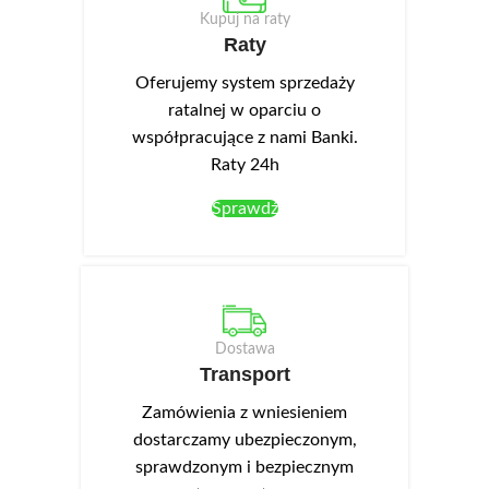
szerokość 60 cm, wysokość
82/87 cm. W danych produktu
Kupuj na raty
82/87 cm. W danych produktu
wskazano: płyta laminowana,
Raty
wskazano: płyta laminowana,
front akrylowy. Szafka pod
front akrylowy. Szafka zlewowa
zlewozmywak DZ8.
Oferujemy system sprzedaży
z dużą szufladą z pełnym
ratalnej w oparciu o
wysuwem DZS6.
współpracujące z nami Banki.
Raty 24h
Sprawdź
Dostawa
Transport
Zamówienia z wniesieniem
dostarczamy ubezpieczonym,
sprawdzonym i bezpiecznym