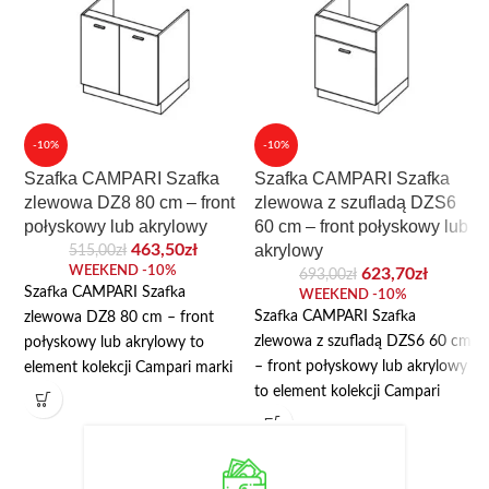
-10%
-10%
Szafka CAMPARI Szafka
Szafka CAMPARI Szafka
zlewowa DZ8 80 cm – front
zlewowa z szufladą DZS6
połyskowy lub akrylowy
60 cm – front połyskowy lub
463,50
zł
akrylowy
515,00
zł
WEEKEND -10%
623,70
zł
693,00
zł
Szafka CAMPARI Szafka
WEEKEND -10%
Szafka CAMPARI Szafka
zlewowa DZ8 80 cm – front
zlewowa z szufladą DZS6 60 cm
połyskowy lub akrylowy to
– front połyskowy lub akrylowy
element kolekcji Campari marki
to element kolekcji Campari
Layman, przeznaczony do
marki Layman, przeznaczony do
modułowej zabudowy kuchni.
modułowej zabudowy kuchni.
Najważniejsze wymiary:
Najważniejsze wymiary:
szerokość 80 cm, wysokość