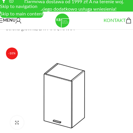
Darmowa dostawa od 1999 zł! A na terenie woj.
Skip to navigation
łódzkiego dodatkowo usługa wniesienia!
Skip to main content
KONTAKT
MENU
Strona główna
/
LAYMAN
/
NAVIA
-10%
Zobacz duże zdjęcie