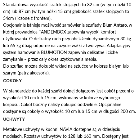
Standardowa wysokość szafek stojących to 82 cm (w tym nóżki 10
cm) lub 87 cm (w tym nóżki 15 cm) głębokość szafek stojących to
54cm (liczone z frontem).
Opcjonalnie istnieje możliwość zamówienia szuflady
Blum Antaro,
w
której prowadnica TANDEMBOX zapewnia wysoki komfort
użytkowania. O delikatny ruch przy obciążeniu dynamicznym 30 kg
lub 65 kg dbają odporne na zużycie wałki z tworzywa. Adaptacyjny
system hamowania BLUMOTION zapewnia delikatne i ciche
zamykanie – przez cały okres użytkowania mebla.
Do szuflad można dokupić wkład na sztućce w kolorze białym lub
szarym (patrz akcesoria).
COKOŁY
W standardzie do każdej szafki dolnej dołączony jest cokół przedni o
wysokości 10 cm lub 15 cm, wykonany w kolorze wybranego
korpusu. Cokół boczny należy dokupić oddzielnie. Opcjonalnie
dostępne są cokoły o wysokość 10 cm lub 15 cm w długości 200 cm.
UCHWYTY
Metalowe uchwyty w kuchni NAVIA dostępne są w dziesięciu
modelach. Rozstaw uchwytów to 128 lub 160 mm. Dostępny jest