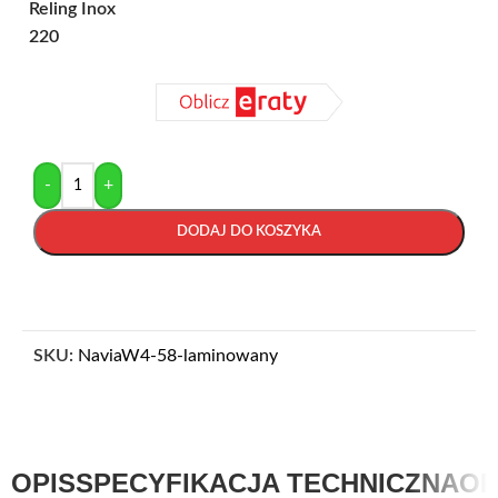
Reling Inox
220
-
+
DODAJ DO KOSZYKA
SKU:
NaviaW4-58-laminowany
OPIS
SPECYFIKACJA TECHNICZNA
OP