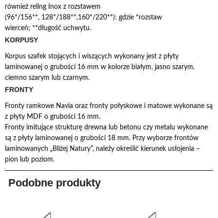
również reling Inox z rozstawem
(96*/156**, 128*/188**,160*/220**): gdzie *rozstaw
wierceń; **długość uchwytu.
KORPUSY
Korpus szafek stojących i wiszących wykonany jest z płyty
laminowanej o grubości 16 mm w kolorze białym, jasno szarym,
ciemno szarym lub czarnym.
FRONTY
Fronty ramkowe Navia oraz fronty połyskowe i matowe wykonane są
z płyty MDF o grubości 16 mm.
Fronty imitujące strukturę drewna lub betonu czy metalu wykonane
są z płyty laminowanej o grubości 18 mm. Przy wyborze frontów
laminowanych „Bliżej Natury”, należy określić kierunek usłojenia –
pion lub poziom.
Podobne produkty