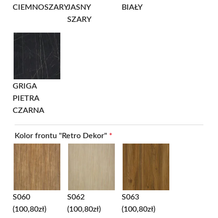
CIEMNOSZARY
JASNY
BIAŁY
SZARY
GRIGA
PIETRA
CZARNA
Kolor frontu "Retro Dekor"
*
S060
S062
S063
(100,80zł)
(100,80zł)
(100,80zł)