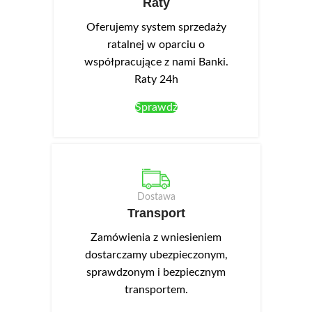
Raty
wskazano: płyta laminowana,
Duża, jednodrzwiowa szafka
front akrylowy. Szafka wyspowa
stojąca D6 jest elementem
Oferujemy system sprzedaży
z szufladami DSW 6/3.
kolekcji Campari.
ratalnej w oparciu o
współpracujące z nami Banki.
Raty 24h
Sprawdź
Dostawa
Transport
Zamówienia z wniesieniem
dostarczamy ubezpieczonym,
sprawdzonym i bezpiecznym
transportem.