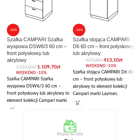
-10%
-10%
Szafka CAMPARI Szafka
Szafka stojąca CAMPARI
wyspowa DSW6/3 60 cm –
D6 60 cm – front połyskowy
front połyskowy lub
lub akrylowy
akrylowy
413,10
zł
459,00
zł
WEEKEND -10%
1.109,70
zł
1.233,00
zł
Szafka stojąca CAMPARI D6 60
WEEKEND -10%
Szafka CAMPARI Szafka
cm – front połyskowy lub
wyspowa DSW6/3 60 cm –
akrylowy to element kolekcji
front połyskowy lub akrylowy to
Campari marki Layman,
element kolekcji Campari marki
przeznaczony do modułowej
Layman, przeznaczony do
zabudowy kuchni. Najważniejsze
modułowej zabudowy kuchni.
wymiary: szerokość 60 cm,
Najważniejsze wymiary:
wysokość 82/87 cm. W danych
szerokość 60 cm, wysokość
produktu wskazano: płyta
Kupuj na raty
82/87 cm. W danych produktu
laminowana, front akrylowy.