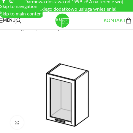
Darmowa dostawa od 1999 zł! A na terenie woj.
Skip to navigation
łódzkiego dodatkowo usługa wniesienia!
Skip to main content
KONTAKT
MENU
Strona główna
/
LAYMAN
/
NAVIA
Zobacz duże zdjęcie