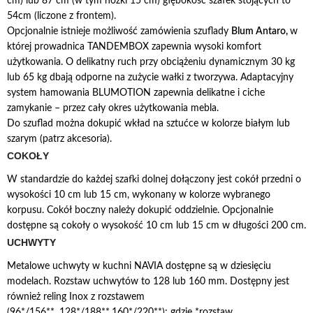
cm) lub 87 cm (w tym nóżki 15 cm) głębokość szafek stojących to
54cm (liczone z frontem).
Opcjonalnie istnieje możliwość zamówienia szuflady
Blum Antaro,
w
której prowadnica TANDEMBOX zapewnia wysoki komfort
użytkowania. O delikatny ruch przy obciążeniu dynamicznym 30 kg
lub 65 kg dbają odporne na zużycie wałki z tworzywa. Adaptacyjny
system hamowania BLUMOTION zapewnia delikatne i ciche
zamykanie – przez cały okres użytkowania mebla.
Do szuflad można dokupić wkład na sztućce w kolorze białym lub
szarym (patrz akcesoria).
COKOŁY
W standardzie do każdej szafki dolnej dołączony jest cokół przedni o
wysokości 10 cm lub 15 cm, wykonany w kolorze wybranego
korpusu. Cokół boczny należy dokupić oddzielnie. Opcjonalnie
dostępne są cokoły o wysokość 10 cm lub 15 cm w długości 200 cm.
UCHWYTY
Metalowe uchwyty w kuchni NAVIA dostępne są w dziesięciu
modelach. Rozstaw uchwytów to 128 lub 160 mm. Dostępny jest
również reling Inox z rozstawem
(96*/156**, 128*/188**,160*/220**): gdzie *rozstaw