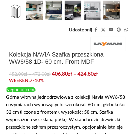
Udostępnij
Kolekcja NAVIA Szafka przeszklona
WW6/58 1D- 60 cm. Front MDF
406,80
zł
–
424,80
zł
452,00
zł
–
472,00
zł
WEEKEND -10%
Negocjuj cenę
Górna witryna jednodrzwiowa z kolekcji
Navia
WW6/58
o wymiarach wynoszących: szerokość: 60 cm, głębokość:
32 cm (liczone z frontem), wysokość: 58 cm. Szafka
wyposażona w szklaną półkę. W standardzie drzwiczki
przeszklone szkłem przezroczystym, opcjonalnie istnieje