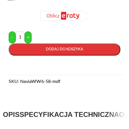
-
+
DODAJ DO KOSZYKA
SKU:
NaviaWW6-58-mdf
OPIS
SPECYFIKACJA TECHNICZNA
OP