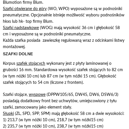
Blumotion firmy Blum.
Szafki otwierane do góry
(WO, WPO) wyposażone są w podnośniki
pneumatyczne. Opcjonalnie istnieje możliwość wyboru podnośników
hkxs lub hk- top firmy Blum.
Szafki nadstawkowe
(WOG) mają wysokość 36 cm i głębokość 58
cm i wyposażone są w podnośniki pneumatyczne.
Każda szafka posiada zawieszkę regulowaną wraz z odcinkami listwy
montażowej.
SZAFKI DOLNE
Korpus
szafek stojących
wykonany jest z płyty laminowanej o
grubości 16 mm. Standardowa wysokość szafek stojących to 82 cm
(w tym nóżki 10 cm) lub 87 cm (w tym nóżki 15 cm). Głębokość
szafek stojących to 54 cm (liczone z frontem).
Szafki stojące,
wyspowe
(DPPW105/65, DW45, DW6, DSW6/3)
posiadają dodatkowy front bez uchwytów, umiejscowiony z tyłu
szafki, zamocowany jako element stały.
Słupki
(ZL, SPD, SPP, SPM) mają głębokość 58 cm a dwie wysokości:
1) 213,7 (w tym nóżki 10 cm), 218,7 (w tym nóżki15 cm)
2) 235,7 (w tym nóżki 10 cm), 238,7 (w tym nóżki15 cm)