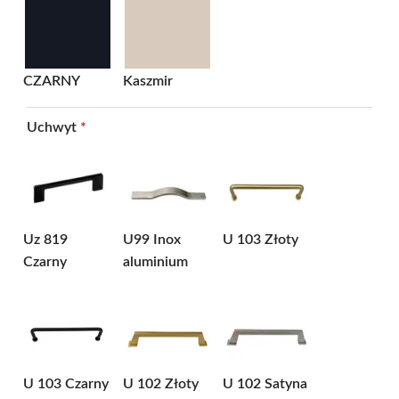
CZARNY
Kaszmir
Uchwyt
*
Uz 819
U99 Inox
U 103 Złoty
Czarny
aluminium
U 103 Czarny
U 102 Złoty
U 102 Satyna