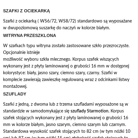
SZAFKI Z OCIEKARKĄ
Szafki z ociekarką ( WS6/72, WS8/72) standardowo są wyposażane
w dwupoziomową suszarkę do naczyń w kolorze białym.
WITRYNA PRZESZKLONA
W szafkach typu witryna zostało zastosowane szkło przezroczyste.
Opcjonalnie istnieje
możliwość wyboru szkła mlecznego. Korpus szafek wiszących
wykonany jest z płyty laminowanej o grubości 16 mm w dostępnej
kolorystyce: biały, jasno szary, ciemno szary, czarny. Szafki w
komplecie zawierają zawieszkę regulowaną wraz z odcinkami listwy
montażowej.
SZUFLADY
Szafki z jedną, z dwoma lub z trzema szufladami wyposażone są w
standardzie w samodomykające się
szuflady Starmotion.
Korpus
szafek stojących wykonany jest z płyty laminowanej o grubości 16
mm w kolorze białym, jasno szarym, ciemno szarym lub czarnym.
Standardowa wysokość szafek stojących to 82 cm (w tym nóżki 10