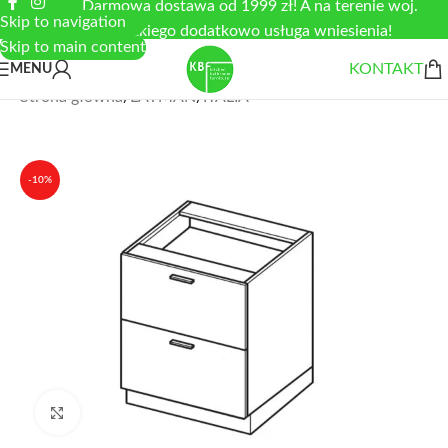
Darmowa dostawa od 1999 zł! A na terenie woj.
Skip to navigation
łódzkiego dodatkowo usługa wniesienia!
Skip to main content
KONTAKT
MENU
Strona główna
/
LAYMAN
/
ITALIA
-10%
Zobacz duże zdjęcie