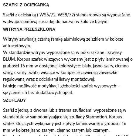
SZAFKI Z OCIEKARKĄ
Szafki z ociekarką ( WS6/72, WS8/72) standardowo są wyposażane
w dwupoziomową suszarkę do naczyń w kolorze białym.
WITRYNA PRZESZKLONA
Witryny zawierają czarną ramkę aluminiową ze szkłem w kolorze
antracytowym.
W standardzie witryny wyposażone są w półki szklane i zawiasy
BLUM. Korpus szafek wiszących wykonany jest z płyty laminowanej o
grubości 16 mm w dostępnej kolorystyce: biały, jasno szary, ciemno
szary, czarny. Szafki wiszące w komplecie zawierają zawieszkę
regulowaną wraz z odcinkami listwy montażowej.
Istnieje możliwość modyfikacji głębokości szafek wyspowych –
spłycenie ich bez dodatkowych opłat.
SZUFLADY
Szafki z jedną, z dwoma lub z trzema szufladami wyposażone są w
standardzie w samodomykające się
szuflady Starmotion.
Korpus
szafek stojących wykonany jest z płyty laminowanej o grubości 16
mm w kolorze jasno szarym, ciemno szarym lub czarnym.