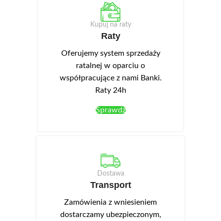
Najważniejsze wymiary:
Najważniejsze wymiary:
szerokość 45 cm, wysokość
szerokość 60 cm, wysokość
Kupuj na raty
82/87 cm. W danych produktu
82/87 cm. W danych produktu
Raty
wskazano: płyta laminowana,
wskazano: płyta laminowana,
front akrylowy. Mała szafka
front akrylowy. Pojemna szafka
Oferujemy system sprzedaży
wyspowa DW 45.
wyspowa DW 6.
ratalnej w oparciu o
współpracujące z nami Banki.
Raty 24h
Sprawdź
Dostawa
Transport
Zamówienia z wniesieniem
dostarczamy ubezpieczonym,