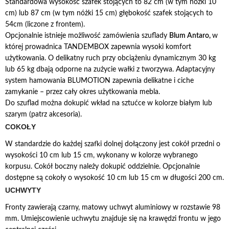
Standardowa wysokość szafek stojących to 82 cm (w tym nóżki 10
cm) lub 87 cm (w tym nóżki 15 cm) głębokość szafek stojących to
54cm (liczone z frontem).
Opcjonalnie istnieje możliwość zamówienia szuflady
Blum Antaro,
w
której prowadnica TANDEMBOX zapewnia wysoki komfort
użytkowania. O delikatny ruch przy obciążeniu dynamicznym 30 kg
lub 65 kg dbają odporne na zużycie wałki z tworzywa. Adaptacyjny
system hamowania BLUMOTION zapewnia delikatne i ciche
zamykanie – przez cały okres użytkowania mebla.
Do szuflad można dokupić wkład na sztućce w kolorze białym lub
szarym (patrz akcesoria).
COKOŁY
W standardzie do każdej szafki dolnej dołączony jest cokół przedni o
wysokości 10 cm lub 15 cm, wykonany w kolorze wybranego
korpusu. Cokół boczny należy dokupić oddzielnie. Opcjonalnie
dostępne są cokoły o wysokość 10 cm lub 15 cm w długości 200 cm.
UCHWYTY
Fronty zawierają czarny, matowy uchwyt aluminiowy w rozstawie 98
mm. Umiejscowienie uchwytu znajduje się na krawędzi frontu w jego