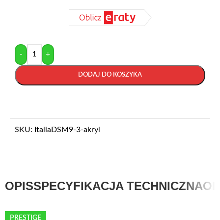
-
+
DODAJ DO KOSZYKA
SKU:
ItaliaDSM9-3-akryl
OPIS
SPECYFIKACJA TECHNICZNA
OP
PRESTIGE