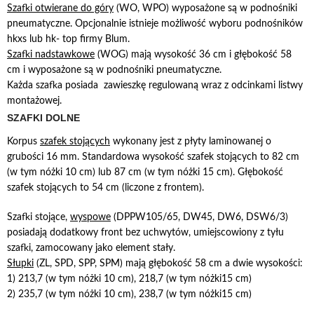
Szafki otwierane do góry
(WO, WPO) wyposażone są w podnośniki
pneumatyczne. Opcjonalnie istnieje możliwość wyboru podnośników
hkxs lub hk- top firmy Blum.
Szafki nadstawkowe
(WOG) mają wysokość 36 cm i głębokość 58
cm i wyposażone są w podnośniki pneumatyczne.
Każda szafka posiada zawieszkę regulowaną wraz z odcinkami listwy
montażowej.
SZAFKI DOLNE
Korpus
szafek stojących
wykonany jest z płyty laminowanej o
grubości 16 mm. Standardowa wysokość szafek stojących to 82 cm
(w tym nóżki 10 cm) lub 87 cm (w tym nóżki 15 cm). Głębokość
szafek stojących to 54 cm (liczone z frontem).
Szafki stojące,
wyspowe
(DPPW105/65, DW45, DW6, DSW6/3)
posiadają dodatkowy front bez uchwytów, umiejscowiony z tyłu
szafki, zamocowany jako element stały.
Słupki
(ZL, SPD, SPP, SPM) mają głębokość 58 cm a dwie wysokości:
1) 213,7 (w tym nóżki 10 cm), 218,7 (w tym nóżki15 cm)
2) 235,7 (w tym nóżki 10 cm), 238,7 (w tym nóżki15 cm)