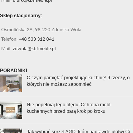
Mail:
biuro@kbfmeble.pl
Sklep stacjonarny:
Osmolińska 2A, 98-220 Zduńska Wola
Telefon:
+48 533 312 041
Mail:
zdwola@kbfmeble.pl
PORADNIKI
O czym pamiętać projektując kuchnię! 9 rzeczy, o
których nie możesz zapomnieć
Nie popełniaj tego błędu! Ochrona mebli
kuchennych przed parą krok po kroku
Jak wybrać sprzęt AGD, który naprawdę ułatwi Ci