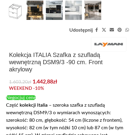
Udostępnij
Kolekcja ITALIA Szafka z szufladą
wewnętrzną DSM9/3 -90 cm. Front
akrylowy
1.442,88
zł
1.603,20
zł
WEEKEND -10%
Negocjuj cenę
Część
kolekcji Italia
– szeroka szafka z szufladą
wewnętrzną DSM9/3 o wymiarach wynoszących:
szerokość: 80 cm, głębokość: 54 cm (liczone z frontem),
wysokość: 82 cm (w tym nóżki 10 cm) lub 87 cm (w tym