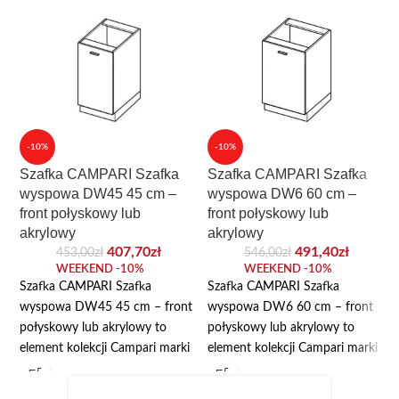
-10%
-10%
Szafka CAMPARI Szafka
Szafka CAMPARI Szafka
wyspowa DW45 45 cm –
wyspowa DW6 60 cm –
front połyskowy lub
front połyskowy lub
akrylowy
akrylowy
407,70
zł
491,40
zł
453,00
zł
546,00
zł
WEEKEND -10%
WEEKEND -10%
Szafka CAMPARI Szafka
Szafka CAMPARI Szafka
wyspowa DW45 45 cm – front
wyspowa DW6 60 cm – front
połyskowy lub akrylowy to
połyskowy lub akrylowy to
element kolekcji Campari marki
element kolekcji Campari marki
Layman, przeznaczony do
Layman, przeznaczony do
modułowej zabudowy kuchni.
modułowej zabudowy kuchni.