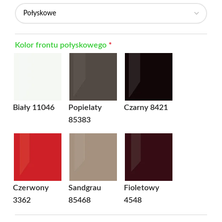
Kolor frontu połyskowego
*
Biały 11046
Popielaty
Czarny 8421
85383
Czerwony
Sandgrau
Fioletowy
3362
85468
4548