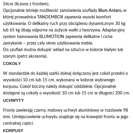
54cm (liczone z frontem).
Opcjonalnie istnieje możliwość zamówienia szuflady
Blum Antaro,
w
której prowadnica TANDEMBOX zapewnia wysoki komfort
użytkowania. O delikatny ruch przy obciążeniu dynamicznym 30 kg
lub 65 kg dbają odporne na zużycie wałki z tworzywa. Adaptacyjny
system hamowania BLUMOTION zapewnia delikatne i ciche
zamykanie – przez cały okres użytkowania mebla.
Do szuflad można dokupić wkład na sztućce w kolorze białym lub
szarym (patrz akcesoria).
COKOŁY
W standardzie do każdej szafki dolnej dołączony jest cokół przedni o
wysokości 10 cm lub 15 cm, wykonany w kolorze wybranego
korpusu. Cokół boczny należy dokupić oddzielnie. Opcjonalnie
dostępne są cokoły o wysokość 10 cm lub 15 cm w długości 200 cm.
UCHWYTY
Fronty zawierają czarny, matowy uchwyt aluminiowy w rozstawie 98
mm. Umiejscowienie uchwytu znajduje się na krawędzi frontu w jego
centralnej części.
KORPUSY