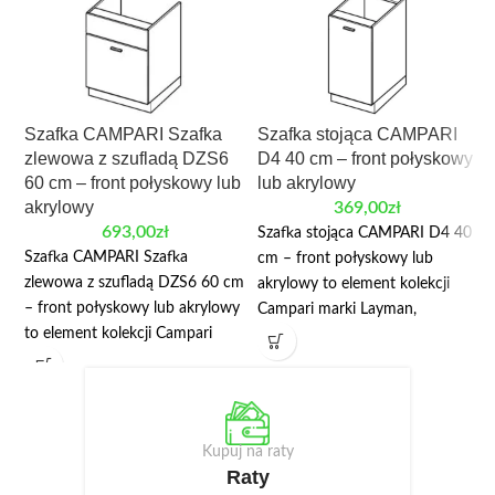
Szafka CAMPARI Szafka
Szafka stojąca CAMPARI
zlewowa z szufladą DZS6
D4 40 cm – front połyskowy
60 cm – front połyskowy lub
lub akrylowy
akrylowy
369,00
zł
693,00
zł
Szafka stojąca CAMPARI D4 40
Szafka CAMPARI Szafka
cm – front połyskowy lub
zlewowa z szufladą DZS6 60 cm
akrylowy to element kolekcji
– front połyskowy lub akrylowy
Campari marki Layman,
to element kolekcji Campari
przeznaczony do modułowej
marki Layman, przeznaczony do
zabudowy kuchni. Najważniejsze
modułowej zabudowy kuchni.
wymiary: szerokość 40 cm,
Najważniejsze wymiary:
wysokość 82/87 cm. W danych
szerokość 60 cm, wysokość
produktu wskazano: płyta
Kupuj na raty
82/87 cm. W danych produktu
laminowana, front akrylowy.
Raty
wskazano: płyta laminowana,
Mała szafka dolna D4 jest