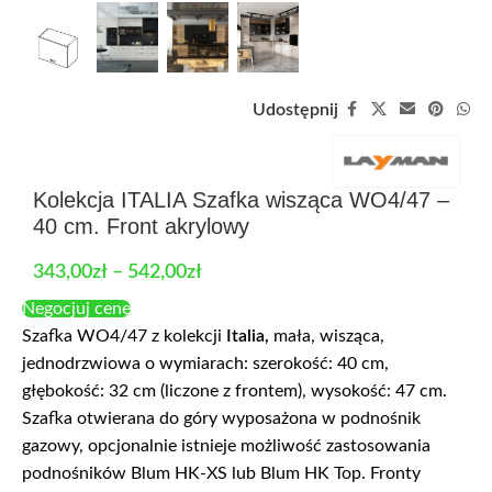
Udostępnij
Kolekcja ITALIA Szafka wisząca WO4/47 –
40 cm. Front akrylowy
343,00
zł
–
542,00
zł
Negocjuj cenę
Szafka WO4/47 z kolekcji
Italia,
mała, wisząca,
jednodrzwiowa o wymiarach: szerokość: 40 cm,
głębokość: 32 cm (liczone z frontem), wysokość: 47 cm.
Szafka otwierana do góry wyposażona w podnośnik
gazowy, opcjonalnie istnieje możliwość zastosowania
podnośników Blum HK-XS lub Blum HK Top. Fronty