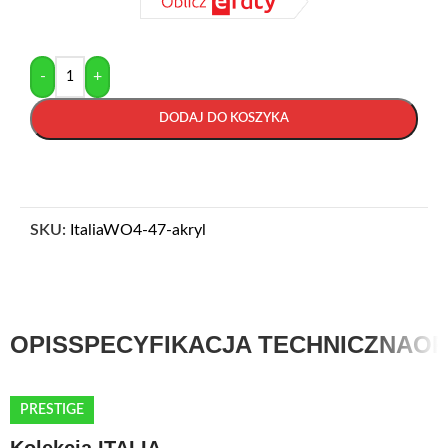
-
+
DODAJ DO KOSZYKA
SKU:
ItaliaWO4-47-akryl
OPIS
SPECYFIKACJA TECHNICZNA
OP
PRESTIGE
Kolekcja ITALIA