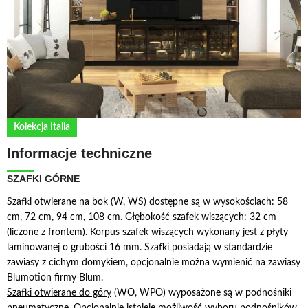
Kolekcja Italia
Informacje techniczne
SZAFKI GÓRNE
S
zafki otwierane na bok
(W, WS) dostępne są w wysokościach: 58
cm, 72 cm, 94 cm, 108 cm. Głębokość szafek wiszących: 32 cm
(liczone z frontem). Korpus szafek wiszących wykonany jest z płyty
laminowanej o grubości 16 mm. Szafki posiadają w standardzie
zawiasy z cichym domykiem, opcjonalnie można wymienić na zawiasy
Blumotion firmy Blum.
Szafki otwierane do góry
(WO, WPO) wyposażone są w podnośniki
pneumatyczne. Opcjonalnie istnieje możliwość wyboru podnośników