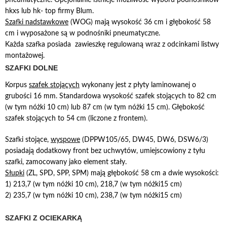
hkxs lub hk- top firmy Blum.
Szafki nadstawkowe
(WOG) mają wysokość 36 cm i głębokość 58
cm i wyposażone są w podnośniki pneumatyczne.
Każda szafka posiada zawieszkę regulowaną wraz z odcinkami listwy
montażowej.
SZAFKI DOLNE
Korpus
szafek stojących
wykonany jest z płyty laminowanej o
grubości 16 mm. Standardowa wysokość szafek stojących to 82 cm
(w tym nóżki 10 cm) lub 87 cm (w tym nóżki 15 cm). Głębokość
szafek stojących to 54 cm (liczone z frontem).
Szafki stojące,
wyspowe
(DPPW105/65, DW45, DW6, DSW6/3)
posiadają dodatkowy front bez uchwytów, umiejscowiony z tyłu
szafki, zamocowany jako element stały.
Słupki
(ZL, SPD, SPP, SPM) mają głębokość 58 cm a dwie wysokości:
1) 213,7 (w tym nóżki 10 cm), 218,7 (w tym nóżki15 cm)
2) 235,7 (w tym nóżki 10 cm), 238,7 (w tym nóżki15 cm)
SZAFKI Z OCIEKARKĄ