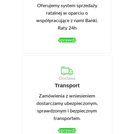
front akrylowy. Szafka zlewowa
elementem kolekcji Campari.
Oferujemy system sprzedaży
z dużą szufladą z pełnym
ratalnej w oparciu o
wysuwem DZS6.
współpracujące z nami Banki.
Raty 24h
Sprawdź
Dostawa
Transport
Zamówienia z wniesieniem
dostarczamy ubezpieczonym,
sprawdzonym i bezpiecznym
transportem.
Sprawdź