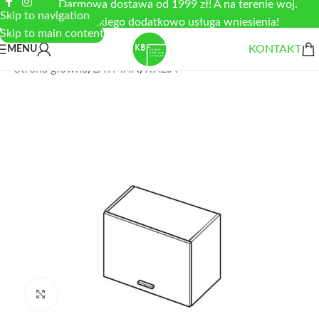
Darmowa dostawa od 1999 zł! A na terenie woj.
Skip to navigation
łódzkiego dodatkowo usługa wniesienia!
Skip to main content
KONTAKT
MENU
Strona główna
/
LAYMAN
/
ITALIA
Zobacz duże zdjęcie