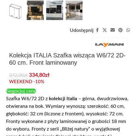
Udostępnij
Kolekcja ITALIA Szafka wisząca W6/72 2D-
60 cm. Front laminowany
334,80
zł
372,00
zł
WEEKEND -10%
Negocjuj cenę
Szafka W6/72 2D z
kolekcji Italia
– górna, dwudrzwiowa,
otwierana na bok. Wymiary wynoszą: szerokość: 60 cm,
głębokość: 32 cm (liczone z frontem), wysokość: 72 cm.
Fronty wykonane z płyty laminowanej o grubości 18 mm
do wyboru. Fronty z serii „Bliżej natury” o wyjątkowej