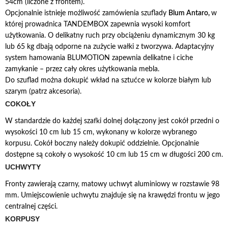
54cm (liczone z frontem).
Opcjonalnie istnieje możliwość zamówienia szuflady
Blum Antaro,
w
której prowadnica TANDEMBOX zapewnia wysoki komfort
użytkowania. O delikatny ruch przy obciążeniu dynamicznym 30 kg
lub 65 kg dbają odporne na zużycie wałki z tworzywa. Adaptacyjny
system hamowania BLUMOTION zapewnia delikatne i ciche
zamykanie – przez cały okres użytkowania mebla.
Do szuflad można dokupić wkład na sztućce w kolorze białym lub
szarym (patrz akcesoria).
COKOŁY
W standardzie do każdej szafki dolnej dołączony jest cokół przedni o
wysokości 10 cm lub 15 cm, wykonany w kolorze wybranego
korpusu. Cokół boczny należy dokupić oddzielnie. Opcjonalnie
dostępne są cokoły o wysokość 10 cm lub 15 cm w długości 200 cm.
UCHWYTY
Fronty zawierają czarny, matowy uchwyt aluminiowy w rozstawie 98
mm. Umiejscowienie uchwytu znajduje się na krawędzi frontu w jego
centralnej części.
KORPUSY