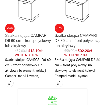
-10%
-10%
Szafka stojąca CAMPARI
Szafka stojąca CAMPARI
D6 60 cm – front połyskowy
D8 80 cm – front połyskowy
lub akrylowy
lub akrylowy
413,10
zł
502,20
zł
459,00
zł
558,00
zł
WEEKEND -10%
WEEKEND -10%
Szafka stojąca CAMPARI D6 60
Szafka stojąca CAMPARI D8 80
cm – front połyskowy lub
cm – front połyskowy lub
akrylowy to element kolekcji
akrylowy to element kolekcji
Campari marki Layman,
Campari marki Layman,
przeznaczony do modułowej
przeznaczony do modułowej
zabudowy kuchni. Najważniejsze
zabudowy kuchni. Najważniejsze
wymiary: szerokość 60 cm,
wymiary: szerokość 80 cm,
wysokość 82/87 cm. W danych
wysokość 82/87 cm. W danych
produktu wskazano: płyta
produktu wskazano: płyta