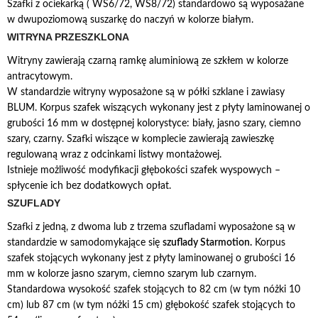
Szafki z ociekarką ( WS6/72, WS8/72) standardowo są wyposażane
w dwupoziomową suszarkę do naczyń w kolorze białym.
WITRYNA PRZESZKLONA
Witryny zawierają czarną ramkę aluminiową ze szkłem w kolorze
antracytowym.
W standardzie witryny wyposażone są w półki szklane i zawiasy
BLUM. Korpus szafek wiszących wykonany jest z płyty laminowanej o
grubości 16 mm w dostępnej kolorystyce: biały, jasno szary, ciemno
szary, czarny. Szafki wiszące w komplecie zawierają zawieszkę
regulowaną wraz z odcinkami listwy montażowej.
Istnieje możliwość modyfikacji głębokości szafek wyspowych –
spłycenie ich bez dodatkowych opłat.
SZUFLADY
Szafki z jedną, z dwoma lub z trzema szufladami wyposażone są w
standardzie w samodomykające się
szuflady Starmotion.
Korpus
szafek stojących wykonany jest z płyty laminowanej o grubości 16
mm w kolorze jasno szarym, ciemno szarym lub czarnym.
Standardowa wysokość szafek stojących to 82 cm (w tym nóżki 10
cm) lub 87 cm (w tym nóżki 15 cm) głębokość szafek stojących to