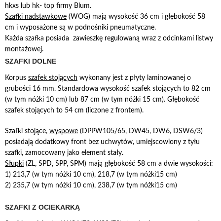
hkxs lub hk- top firmy Blum.
Szafki nadstawkowe
(WOG) mają wysokość 36 cm i głębokość 58
cm i wyposażone są w podnośniki pneumatyczne.
Każda szafka posiada zawieszkę regulowaną wraz z odcinkami listwy
montażowej.
SZAFKI DOLNE
Korpus
szafek stojących
wykonany jest z płyty laminowanej o
grubości 16 mm. Standardowa wysokość szafek stojących to 82 cm
(w tym nóżki 10 cm) lub 87 cm (w tym nóżki 15 cm). Głębokość
szafek stojących to 54 cm (liczone z frontem).
Szafki stojące,
wyspowe
(DPPW105/65, DW45, DW6, DSW6/3)
posiadają dodatkowy front bez uchwytów, umiejscowiony z tyłu
szafki, zamocowany jako element stały.
Słupki
(ZL, SPD, SPP, SPM) mają głębokość 58 cm a dwie wysokości:
1) 213,7 (w tym nóżki 10 cm), 218,7 (w tym nóżki15 cm)
2) 235,7 (w tym nóżki 10 cm), 238,7 (w tym nóżki15 cm)
SZAFKI Z OCIEKARKĄ