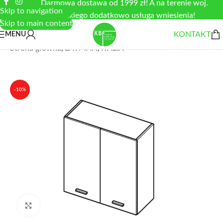
Darmowa dostawa od 1999 zł! A na terenie woj.
Skip to navigation
łódzkiego dodatkowo usługa wniesienia!
Skip to main content
KONTAKT
MENU
Strona główna
/
LAYMAN
/
ITALIA
-10%
Zobacz duże zdjęcie