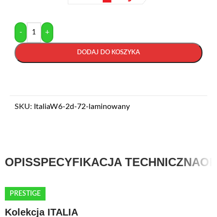
-
+
DODAJ DO KOSZYKA
SKU:
ItaliaW6-2d-72-laminowany
OPIS
SPECYFIKACJA TECHNICZNA
OP
PRESTIGE
Kolekcja ITALIA