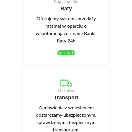
Kupuj na raty
laminowana, front akrylowy.
laminowana, front akrylowy.
Raty
Duża, jednodrzwiowa szafka
Duża szafka stojąca D8 jest
stojąca D6 jest elementem
elementem kolekcji Campari.
Oferujemy system sprzedaży
kolekcji Campari.
ratalnej w oparciu o
współpracujące z nami Banki.
Raty 24h
Sprawdź
Dostawa
Transport
Zamówienia z wniesieniem
dostarczamy ubezpieczonym,
sprawdzonym i bezpiecznym
transportem.