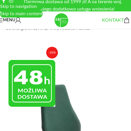
Darmowa dostawa od 1999 zł! A na terenie woj.
Skip to navigation
łódzkiego dodatkowo usługa wniesienia!
Skip to main content
KONTAKT
MENU
Strona główna
/
HALMAR
/
Krzesła Halmar
-10%