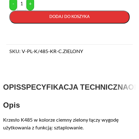
-
+
DODAJ DO KOSZYKA
SKU:
V-PL-K/485-KR-C.ZIELONY
OPIS
SPECYFIKACJA TECHNICZNA
OP
Opis
Krzesło K485 w kolorze ciemny zielony łączy wygodę
użytkowania z funkcją: sztaplowanie.