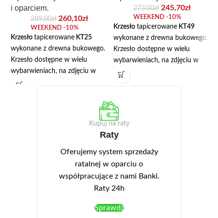
i oparciem.
245,70
zł
273,00
zł
WEEKEND -10%
260,10
zł
289,00
zł
Krzesło
tapicerowane
KT49
WEEKEND -10%
Krzesło
tapicerowane
KT25
wykonane z drewna bukowego.
wykonane z drewna bukowego.
Krzesło dostępne w wielu
Krzesło dostępne w wielu
wybarwieniach, na zdjęciu w
wybarwieniach, na zdjęciu w
kolorze orzech jasny. Cena
kolorze jabłoń locarno. Cena
dotyczy krzesła z
dotyczy krzesła z
tapicerowanym siedziskiem,
tapicerowanym siedziskiem i
może być również z siedziskiem
oparciem. W opcji dostępne są
twardym.
Kupuj na raty
również podłokietniki.
Raty
Oferujemy system sprzedaży
ratalnej w oparciu o
współpracujące z nami Banki.
Raty 24h
Sprawdź