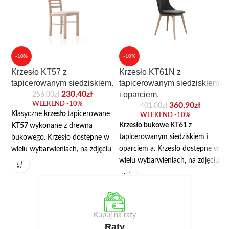
-10%
-10%
Krzesło KT57 z
Krzesło KT61N z
tapicerowanym siedziskiem.
tapicerowanym siedziskiem
230,40
zł
i oparciem.
256,00
zł
WEEKEND -10%
360,90
zł
401,00
zł
Klasyczne
krzesło
tapicerowane
WEEKEND -10%
Krzesło bukowe
KT61
z
KT57
wykonane z drewna
tapicerowanym siedziskiem i
bukowego. Krzesło dostępne w
oparciem a. Krzesło dostępne w
wielu wybarwieniach, na zdjęciu
wielu wybarwieniach, na zdjęciu
w kolorze dąb lefkas. Cena
w kolorze buk. Cena dotyczy
dotyczy krzesła z
krzesła z tapicerowanym
tapicerowanym siedziskiem,
siedziskiem i oparciem.
może być również z siedziskiem
twardym. W opcji dostępne
Kupuj na raty
również podłokietniki.
Raty