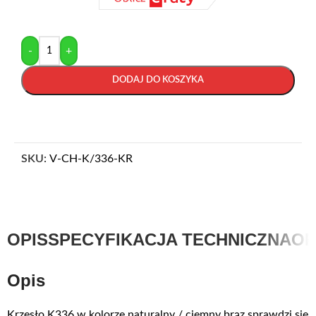
-
+
DODAJ DO KOSZYKA
SKU:
V-CH-K/336-KR
OPIS
SPECYFIKACJA TECHNICZNA
OP
Opis
Krzesło K336 w kolorze naturalny / ciemny brąz sprawdzi się