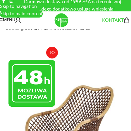
Darmowa dostawa od 1999 zł! A na terenie woj.
Skip to navigation
łódzkiego dodatkowo usługa wniesienia!
Skip to main content
KONTAKT
MENU
Strona główna
/
HALMAR
/
Krzesła Halmar
-10%