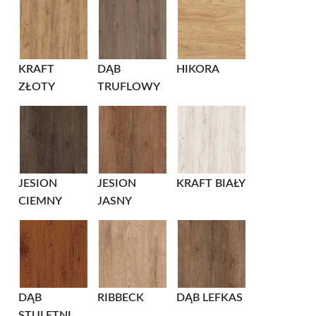
KRAFT
DĄB
HIKORA
ZŁOTY
TRUFLOWY
JESION
JESION
KRAFT BIAŁY
CIEMNY
JASNY
DĄB
RIBBECK
DĄB LEFKAS
STULETNI