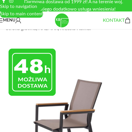
Darmowa dostawa od 1999 zł! A na terenie woj.
Skip to navigation
łódzkiego dodatkowo usługa wniesienia!
Skip to main content
KONTAKT
MENU
Strona główna
/
HALMAR
/
Krzesła Halmar