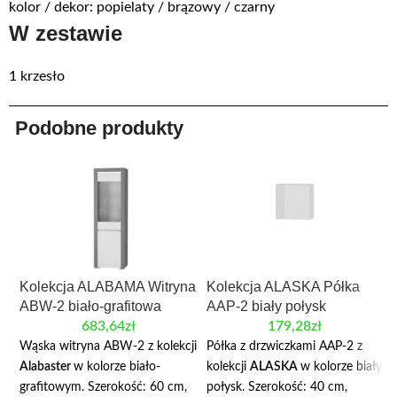
kolor / dekor: popielaty / brązowy / czarny
W zestawie
1 krzesło
Podobne produkty
Kolekcja ALABAMA Witryna
Kolekcja ALASKA Półka
ABW-2 biało-grafitowa
AAP-2 biały połysk
683,64
zł
179,28
zł
Wąska witryna ABW-2 z kolekcji
Półka z drzwiczkami AAP-2 z
Alabaster
w kolorze biało-
kolekcji
ALASKA
w kolorze biały
grafitowym. Szerokość: 60 cm,
połysk. Szerokość: 40 cm,