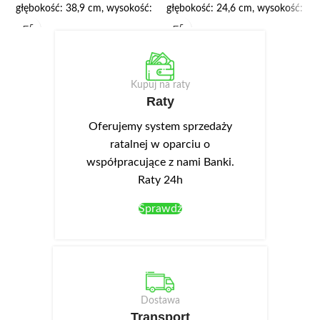
głębokość: 38,9 cm, wysokość:
głębokość: 24,6 cm, wysokość:
194,8 cm. W witrynie górna
40 cm. Korpus wykonany jest z
część jest z drzwiami
wysokiej jakości płyty
przeszklonymi z dwiema
laminowanej o grubości 16 mm.
półkami ze szkła hartowanego,
We frontach wykonano
Kupuj na raty
w dolna z drzwiczkami pełnymi i
podchwyty ułatwiające
Raty
jedną półką. Korpus wykonany
otwieranie.
jest z wysokiej jakości płyty
Oferujemy system sprzedaży
laminowanej o zwiększonej
ratalnej w oparciu o
odporności na zarysowania.
współpracujące z nami Banki.
Biały front posiada matowe
Raty 24h
wykończenie powierzchni, na
której niewidoczne są odciski
Sprawdź
palców, dzięki temu są bardzo
praktyczne w użytkowaniu.
Front ma również podchwyt
umożliwiający otwieranie drzwi.
Opcjonalnie można dokupić
Dostawa
oświetlenie LED NEO-14 oraz
Transport