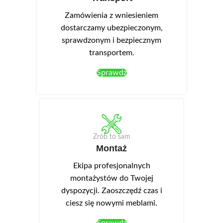
NEO-16, które jest
uzupełnieniem NEO-14
Zamówienia z wniesieniem
(dodatkowy punkt świetlny typu
dostarczamy ubezpieczonym,
square), montowane w wieńcu
sprawdzonym i bezpiecznym
górnym.
transportem.
Sprawdź
Zrób to sam
Montaż
Ekipa profesjonalnych
montażystów do Twojej
dyspozycji. Zaoszczędź czas i
ciesz się nowymi meblami.