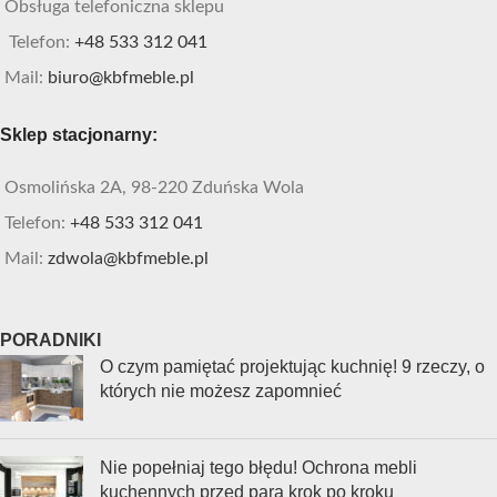
Obsługa telefoniczna sklepu
Telefon:
+48 533 312 041
Mail:
biuro@kbfmeble.pl
Sklep stacjonarny:
Osmolińska 2A, 98-220 Zduńska Wola
Telefon:
+48 533 312 041
Mail:
zdwola@kbfmeble.pl
PORADNIKI
O czym pamiętać projektując kuchnię! 9 rzeczy, o
których nie możesz zapomnieć
Nie popełniaj tego błędu! Ochrona mebli
kuchennych przed parą krok po kroku