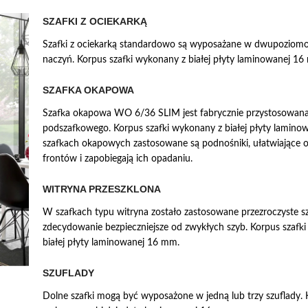
SZAFKI Z OCIEKARKĄ
Szafki z ociekarką standardowo są wyposażane w dwupoziom
naczyń. Korpus szafki wykonany z białej płyty laminowanej 16
SZAFKA OKAPOWA
Szafka okapowa WO 6/36 SLIM jest fabrycznie przystosowan
podszafkowego. Korpus szafki wykonany z białej płyty lamin
szafkach okapowych zastosowane są podnośniki, ułatwiające o
frontów i zapobiegają ich opadaniu.
WITRYNA PRZESZKLONA
W szafkach typu witryna zostało zastosowane przezroczyste s
zdecydowanie bezpieczniejsze od zwykłych szyb. Korpus szafk
białej płyty laminowanej 16 mm.
SZUFLADY
Dolne szafki mogą być wyposażone w jedną lub trzy szuflady. 