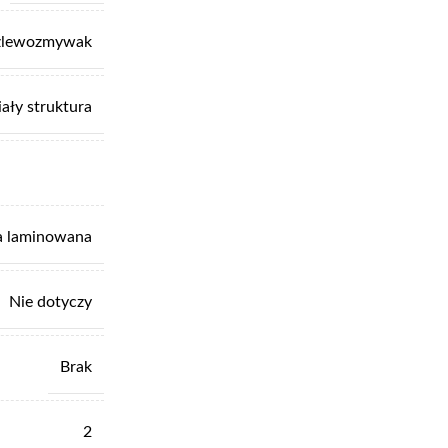
zlewozmywak
iały struktura
a laminowana
Nie dotyczy
Brak
2