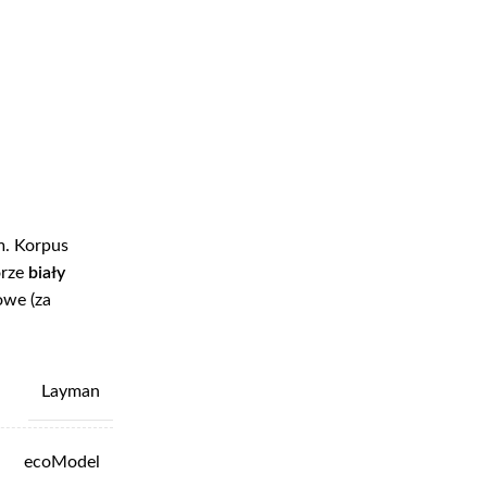
m. Korpus
orze
biały
owe (za
Layman
ecoModel