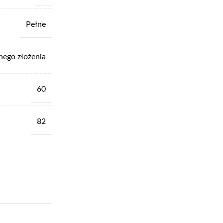
Pełne
nego złożenia
60
82