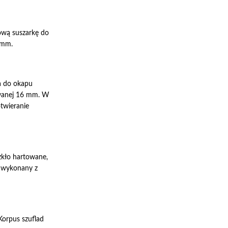
ową suszarkę do
 mm.
a do okapu
owanej 16 mm. W
twieranie
zkło hartowane,
i wykonany z
Korpus szuflad