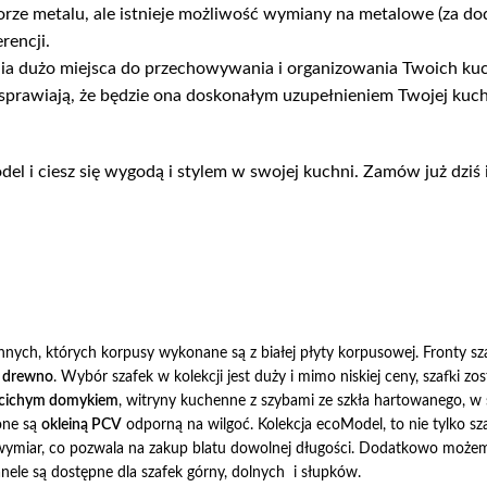
ze metalu, ale istnieje możliwość wymiany na metalowe (za d
rencji.
ia dużo miejsca do przechowywania i organizowania Twoich k
 sprawiają, że będzie ona doskonałym uzupełnieniem Twojej kuchn
l i ciesz się wygodą i stylem w swojej kuchni. Zamów już dziś 
nnych, których korpusy wykonane są z białej płyty korpusowej. Fronty 
drewno
. Wybór szafek w kolekcji jest duży i mimo niskiej ceny, szafki z
cichym domykiem
, witryny kuchenne z szybami ze szkła hartowanego, w
one są
okleiną PCV
odporną na wilgoć. Kolekcja ecoModel, to nie tylko sza
 wymiar, co pozwala na zakup blatu dowolnej długości. Dodatkowo możem
nele są dostępne dla szafek górny, dolnych i słupków.