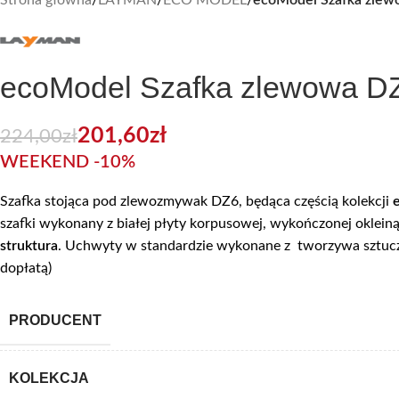
ecoModel Szafka zlewowa DZ 
201,60
zł
224,00
zł
WEEKEND -10%
Szafka stojąca pod zlewozmywak DZ6, będąca częścią kolekcji
szafki wykonany z białej płyty korpusowej, wykończonej oklei
struktura
. Uchwyty w standardzie wykonane z tworzywa sztuc
dopłatą)
PRODUCENT
KOLEKCJA