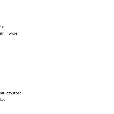
 z
ełni Twoje
iu czystości.
ląd.