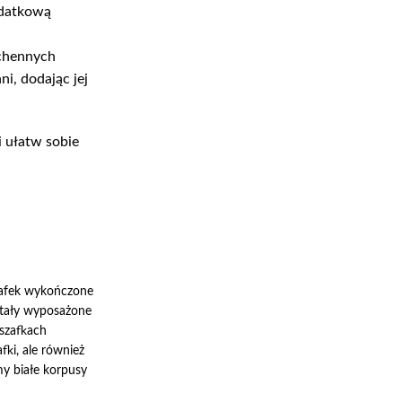
odatkową
uchennych
i, dodając jej
i ułatw sobie
szafek wykończone
ostały wyposażone
 szafkach
fki, ale również
y białe korpusy