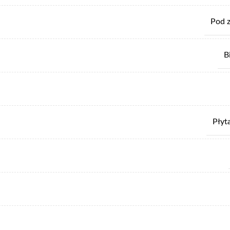
Pod 
B
Płyt