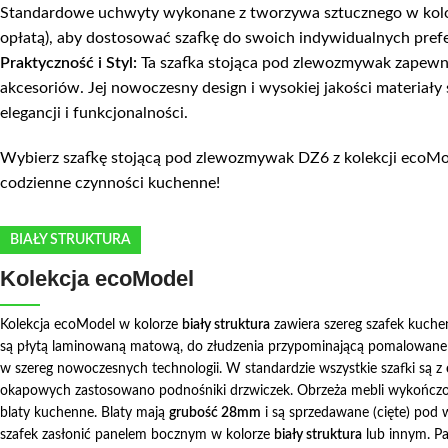
Standardowe uchwyty wykonane z tworzywa sztucznego w kolor
opłatą), aby dostosować szafkę do swoich indywidualnych prefe
Praktyczność i Styl:
Ta szafka stojąca pod zlewozmywak zapewn
akcesoriów. Jej nowoczesny design i wysokiej jakości materiały
elegancji i funkcjonalności.
Wybierz szafkę stojącą pod zlewozmywak DZ6 z kolekcji ecoMode
codzienne czynności kuchenne!
BIAŁY STRUKTURA
Kolekcja ecoModel
Kolekcja ecoModel w kolorze
biały struktura
zawiera szereg szafek kuche
są płytą laminowaną matową, do złudzenia przypominającą pomalowane
w szereg nowoczesnych technologii. W standardzie wszystkie szafki są z
okapowych zastosowano podnośniki drzwiczek. Obrzeża mebli wykończ
blaty kuchenne. Blaty mają
grubość 28mm
i są sprzedawane (cięte) pod
szafek zasłonić panelem bocznym w kolorze
biały struktura
lub innym. Pa