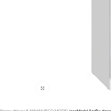
Zobacz duże zdjęcie
Strona główna
/
LAYMAN
/
ECO MODEL
/
ecoModel Szafka zlewo