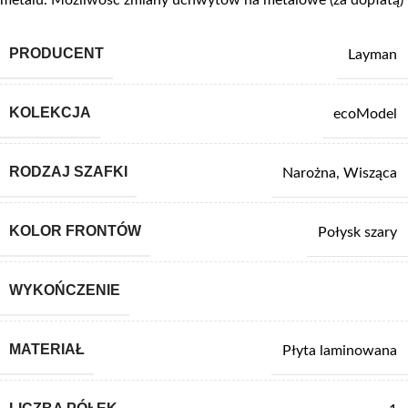
metalu. Możliwość zmiany uchwytów na metalowe (za dopłatą)
PRODUCENT
Layman
KOLEKCJA
ecoModel
RODZAJ SZAFKI
Narożna
,
Wisząca
KOLOR FRONTÓW
Połysk szary
WYKOŃCZENIE
MATERIAŁ
Płyta laminowana