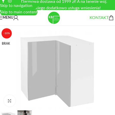
Darmowa dostawa od 1999 zł! A na terenie woj.
Skip to navigation
łódzkiego dodatkowo usługa wniesienia!
Skip to main content
KONTAKT
MENU
-10%
BRAK
Zobacz duże zdjęcie