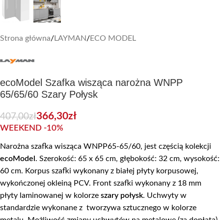
Strona główna
/
LAYMAN
/
ECO MODEL
ecoModel Szafka wisząca narożna WNPP
65/65/60 Szary Połysk
366,30
zł
407,00
zł
WEEKEND -10%
Narożna szafka wisząca WNPP65-65/60, jest częścią kolekcji
ecoModel
. Szerokość: 65 x 65 cm, głębokość: 32 cm, wysokość:
60 cm. Korpus szafki wykonany z białej płyty korpusowej,
wykończonej okleiną PCV. Front szafki wykonany z 18 mm
płyty laminowanej w kolorze
szary połysk
. Uchwyty w
standardzie wykonane z tworzywa sztucznego w kolorze