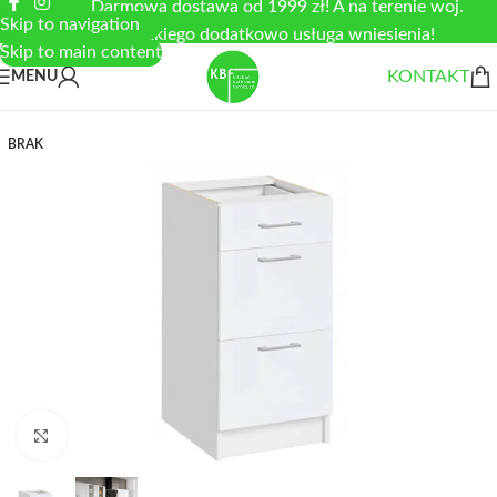
Darmowa dostawa od 1999 zł! A na terenie woj.
Skip to navigation
łódzkiego dodatkowo usługa wniesienia!
Skip to main content
KONTAKT
MENU
BRAK
Zobacz duże zdjęcie