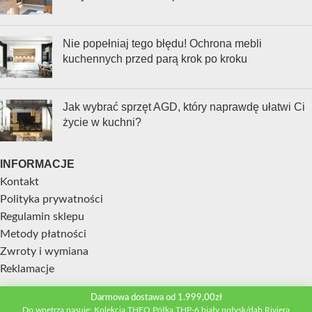
Nie popełniaj tego błędu! Ochrona mebli
kuchennych przed parą krok po kroku
Jak wybrać sprzęt AGD, który naprawdę ułatwi Ci
życie w kuchni?
INFORMACJE
Kontakt
Polityka prywatności
Regulamin sklepu
Metody płatności
Zwroty i wymiana
Reklamacje
Darmowa dostawa od 1.999,00zł
STREFA KLIENTA
Do wnętrza pasuje: Kolekcja THEO Półka THP-6 biały połysk/dąb Riviera