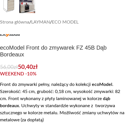
Strona główna
/
LAYMAN
/
ECO MODEL
ecoModel Front do zmywarek FZ 45B Dąb
Bordeaux
50,40
zł
56,00
zł
WEEKEND -10%
Front do zmywarki pełny, należący do kolekcji
ecoModel
.
Szerokość: 45 cm, grubość: 0,18 cm, wysokość zmywarki: 82
cm. Front wykonany z płyty laminowanej w kolorze
dąb
bordeaux
. Uchwyty w standardzie wykonane z tworzywa
sztucznego w kolorze metalu. Możliwość zmiany uchwytów na
metalowe (za dopłatą)