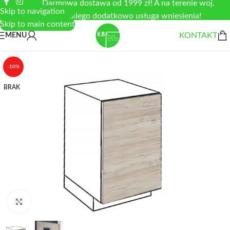
Darmowa dostawa od 1999 zł! A na terenie woj.
Skip to navigation
łódzkiego dodatkowo usługa wniesienia!
Skip to main content
KONTAKT
MENU
-10%
BRAK
Zobacz duże zdjęcie