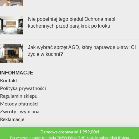
Nie popełniaj tego błędu! Ochrona mebli
kuchennych przed parą krok po kroku
Jak wybrać sprzęt AGD, który naprawdę ułatwi Ci
życie w kuchni?
INFORMACJE
Kontakt
Polityka prywatności
Regulamin sklepu
Metody płatności
Zwroty i wymiana
Reklamacje
Darmowa dostawa od 1.999,00zł
STREFA KLIENTA
Do wnętrza pasuje: Kolekcja THEO Półka THP-6 biały połysk/dąb Riviera