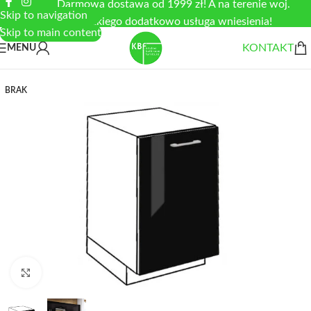
Darmowa dostawa od 1999 zł! A na terenie woj.
Skip to navigation
łódzkiego dodatkowo usługa wniesienia!
Skip to main content
KONTAKT
MENU
BRAK
Zobacz duże zdjęcie