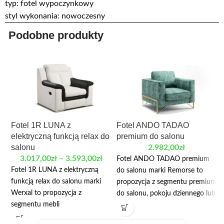
typ: fotel wypoczynkowy
styl wykonania: nowoczesny
Podobne produkty
Fotel 1R LUNA z
Fotel ANDO TADAO
elektryczną funkcją relax do
premium do salonu
salonu
2.982,00
zł
3.017,00
zł
–
3.593,00
zł
Fotel ANDO TADAO premium
Fotel 1R LUNA z elektryczną
do salonu marki Remorse to
funkcją relax do salonu marki
propozycja z segmentu premium
Werxal to propozycja z
do salonu, pokoju dziennego lub
segmentu mebli
reprezentacyjnej strefy
wypoczynkowych do salonu,
wypoczynku. Krótki opis