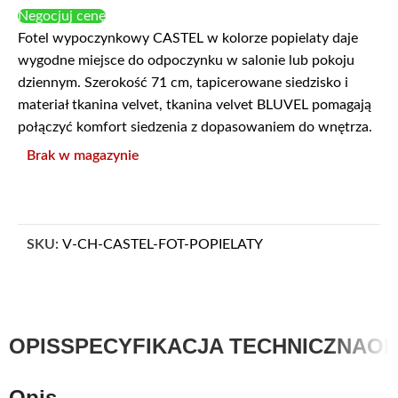
Negocjuj cenę
Fotel wypoczynkowy CASTEL w kolorze popielaty daje
wygodne miejsce do odpoczynku w salonie lub pokoju
dziennym. Szerokość 71 cm, tapicerowane siedzisko i
materiał tkanina velvet, tkanina velvet BLUVEL pomagają
połączyć komfort siedzenia z dopasowaniem do wnętrza.
Brak w magazynie
SKU:
V-CH-CASTEL-FOT-POPIELATY
OPIS
SPECYFIKACJA TECHNICZNA
OP
Opis