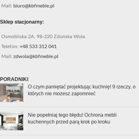
Mail:
biuro@kbfmeble.pl
Sklep stacjonarny:
Osmolińska 2A, 98-220 Zduńska Wola
Telefon:
+48 533 312 041
Mail:
zdwola@kbfmeble.pl
PORADNIKI
O czym pamiętać projektując kuchnię! 9 rzeczy, o
których nie możesz zapomnieć
Nie popełniaj tego błędu! Ochrona mebli
kuchennych przed parą krok po kroku