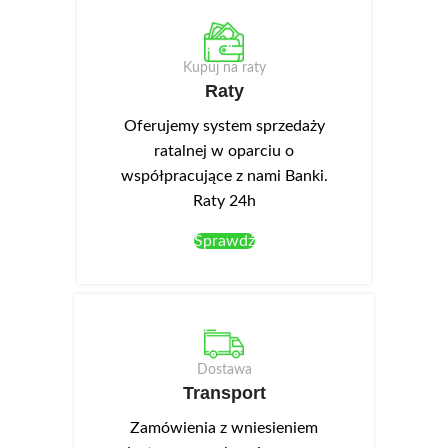
pokoju dziennego lub domowej
porządkuje najważniejsze
strefy wypoczynku. Krótki opis
informacje zakupowe: rodzaj
porządkuje najważniejsze
mebla, zastosowanie oraz
Kupuj na raty
informacje zakupowe: rodzaj
potwierdzone cechy produktu
Raty
mebla, zastosowanie oraz
(Rozkładane: Nie; Pojemnik:
potwierdzone cechy produktu
NIE; Szerokość mebla (cm):
Oferujemy system sprzedaży
(Rozkładane: Nie; Pojemnik:
103). Komunikacja pozostaje
ratalnej w oparciu o
NIE; Szerokość mebla (cm):
elegancka i konkretna, bez
współpracujące z nami Banki.
109). Komunikacja pozostaje
dopisywania
Raty 24h
elegancka i konkretna, bez
niezweryfikowanych
dopisywania
parametrów.
Sprawdź
niezweryfikowanych
parametrów.
Dostawa
Transport
Zamówienia z wniesieniem