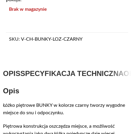
Brak w magazynie
SKU:
V-CH-BUNKY-LOZ-CZARNY
OPIS
SPECYFIKACJA TECHNICZNA
OP
Opis
Łóżko piętrowe BUNKY w kolorze czarny tworzy wygodne
miejsce do snu i odpoczynku.
Piętrowa konstrukcja oszczędza miejsce, a możliwość
wykorzystania jako dwa łóżka pojedyncze daje więcej