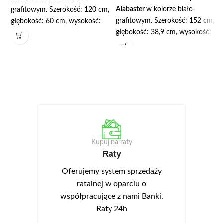
Alabaster
w kolorze biało-
grafitowym. Szerokość: 120 cm,
grafitowym. Szerokość: 152 cm,
głębokość: 60 cm, wysokość:
głębokość: 38,9 cm, wysokość:
76,7 cm. Wyposażone zostało w
83,7 cm. Wyposażona została w
dwie szuflady. Korpusy
trzy szuflady w górnej części
wykonane są z wysokiej jakości
oraz trzy szafki, wewnątrz
płyty laminowanej o zwiększonej
których znajdują się półki.
odporności na zarysowania.
Korpusy wykonane są z wysokiej
Białe fronty posiadają matowe
jakości płyty laminowanej o
wykończenie powierzchni, na
zwiększonej odporności na
której niewidoczne są odciski
zarysowania. Białe fronty
palców, dzięki temu są bardzo
posiadają matowe wykończenie
praktyczne w użytkowaniu.
Kupuj na raty
powierzchni, na której
Front ma również podchwyt
Raty
niewidoczne są odciski palców,
umożliwiający otwieranie
dzięki temu są bardzo
szuflady. Szuflada posiada ciche
Oferujemy system sprzedaży
praktyczne w użytkowaniu.
i stabilne prowadnice kulkowe.
ratalnej w oparciu o
Front ma również podchwyt
współpracujące z nami Banki.
umożliwiający otwieranie drzwi.
Raty 24h
Szuflady posiadają ciche i