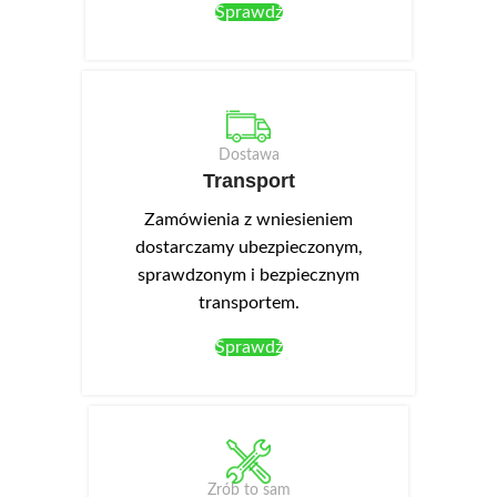
stabilne prowadnice kulkowe.
Sprawdź
Opcjonalnie można dokupić
oświetlenie LED-NEO-13 w
kolorze białym zimnym, które
montuje się w wieńcu górnym.
Dostawa
Transport
Zamówienia z wniesieniem
dostarczamy ubezpieczonym,
sprawdzonym i bezpiecznym
transportem.
Sprawdź
Zrób to sam