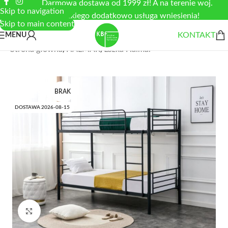
Darmowa dostawa od 1999 zł! A na terenie woj.
Skip to navigation
łódzkiego dodatkowo usługa wniesienia!
Skip to main content
KONTAKT
MENU
Strona główna
/
HALMAR
/
Łóżka Halmar
BRAK
DOSTAWA 2026-08-15
Zobacz duże zdjęcie